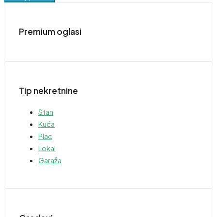
Premium oglasi
Tip nekretnine
Stan
Kuća
Plac
Lokal
Garaža