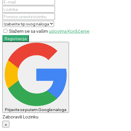
Slažem se sa vašim
uslovima Korišćenje
Registracija
Prijavite se putem Google naloga
Zaboravili Lozinku
×