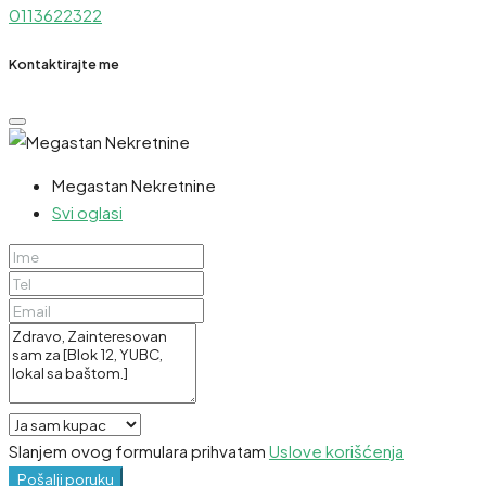
0113622322
Kontaktirajte me
Megastan Nekretnine
Svi oglasi
Slanjem ovog formulara prihvatam
Uslove korišćenja
Pošalji poruku