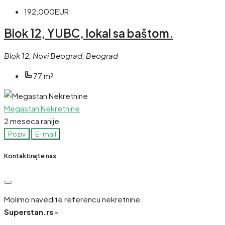
192,000EUR
Blok 12, YUBC, lokal sa baštom.
Blok 12, Novi Beograd, Beograd
77
m²
Megastan Nekretnine
2 meseca ranije
Poziv
E-mail
Kontaktirajte nas
Molimo navedite referencu nekretnine
Superstan.rs -