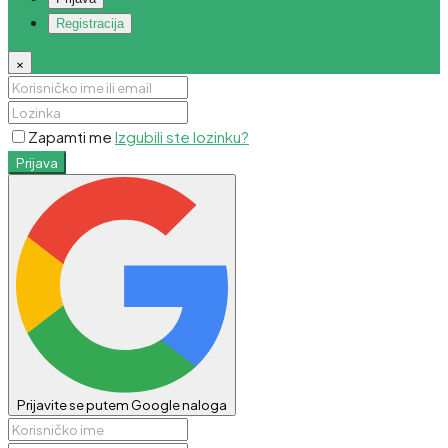
Registracija
×
Zapamti me
Izgubili ste lozinku?
Prijava
Prijavite se putem Google naloga