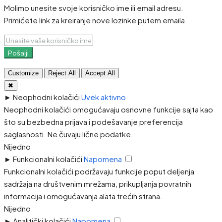
Molimo unesite svoje korisničko ime ili email adresu.
Primićete link za kreiranje nove lozinke putem emaila.
Pošalji
Customize
Reject All
Accept All
✖
►
Neophodni kolačići
Uvek aktivno
Neophodni kolačići omogućavaju osnovne funkcije sajta kao
što su bezbedna prijava i podešavanje preferencija
saglasnosti. Ne čuvaju lične podatke.
Nijedno
►
Funkcionalni kolačići
Napomena
Funkcionalni kolačići podržavaju funkcije poput deljenja
sadržaja na društvenim mrežama, prikupljanja povratnih
informacija i omogućavanja alata trećih strana.
Nijedno
►
Analitički kolačići
Napomena