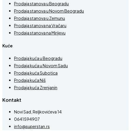
Prodaja stanova u Beogradu
Prodaja stanova u Novom Beogradu
Prodaja stanova u Zemunu
Prodaja stanova na Vračaru
Prodaja stanova na Mirijevu
Kuće
Prodaja kuća u Beogradu
Prodaja kuća u Novom Sadu
Prodaja kuća Subotica
Prodaja kuća Niš
Prodaja kuća Zrenjanin
Kontakt
Novi Sad, Reljkovićeva 14
0641594907
info@superstan.rs