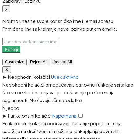
Zaboravili Lozinku
×
Molimo unesite svoje korisničko ime ili email adresu.
Primićete link za kreiranje nove lozinke putem emaila.
Pošalji
Customize
Reject All
Accept All
✖
►
Neophodni kolačići
Uvek aktivno
Neophodni kolačići omogućavaju osnovne funkcije sajta kao
što su bezbedna prijava i podešavanje preferencija
saglasnosti. Ne čuvaju lične podatke.
Nijedno
►
Funkcionalni kolačići
Napomena
Funkcionalni kolačići podržavaju funkcije poput deljenja
sadržaja na društvenim mrežama, prikupljanja povratnih
informacija i omogućavanja alata trećih strana.