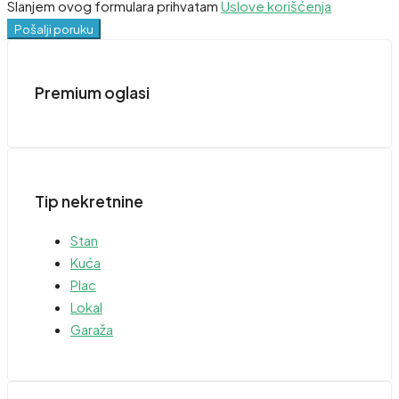
Slanjem ovog formulara prihvatam
Uslove korišćenja
Pošalji poruku
Premium oglasi
Tip nekretnine
Stan
Kuća
Plac
Lokal
Garaža