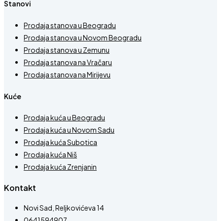
Stanovi
Prodaja stanova u Beogradu
Prodaja stanova u Novom Beogradu
Prodaja stanova u Zemunu
Prodaja stanova na Vračaru
Prodaja stanova na Mirijevu
Kuće
Prodaja kuća u Beogradu
Prodaja kuća u Novom Sadu
Prodaja kuća Subotica
Prodaja kuća Niš
Prodaja kuća Zrenjanin
Kontakt
Novi Sad, Reljkovićeva 14
0641594907