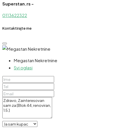
Superstan.rs -
0113622322
Kontaktirajte me
Megastan Nekretnine
Svi oglasi