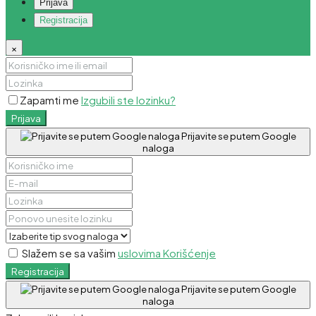
Prijava
Registracija
×
Zapamti me
Izgubili ste lozinku?
Prijava
Prijavite se putem Google
naloga
Slažem se sa vašim
uslovima Korišćenje
Registracija
Prijavite se putem Google
naloga