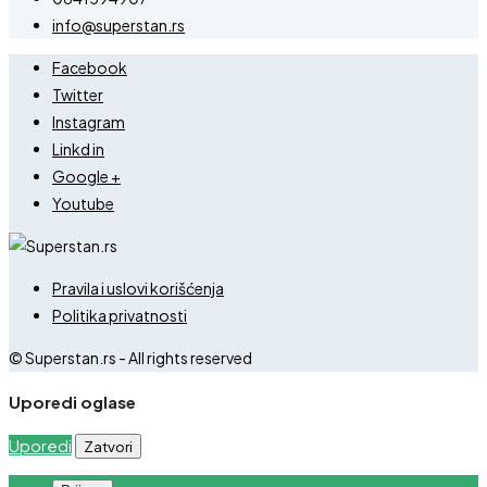
info@superstan.rs
Facebook
Twitter
Instagram
Linkd in
Google +
Youtube
Pravila i uslovi korišćenja
Politika privatnosti
© Superstan.rs - All rights reserved
Uporedi oglase
Uporedi
Zatvori