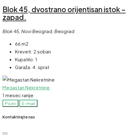
Blok 45, dvostrano orijentisan istok –
zapad.
Blok 45, Novi Beograd, Beograd
66 m2
Kreveti:
2 soban
Kupatilo:
1
Garaža:
4. sprat
Megastan Nekretnine
1 mesec ranije
Poziv
E-mail
Kontaktirajte nas