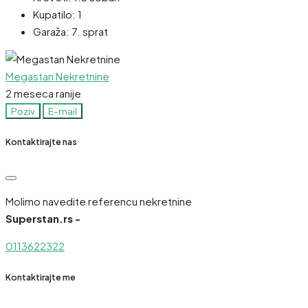
Kupatilo:
1
Garaža:
7. sprat
Megastan Nekretnine
2 meseca ranije
Poziv
E-mail
Kontaktirajte nas
Molimo navedite referencu nekretnine
Superstan.rs -
0113622322
Kontaktirajte me