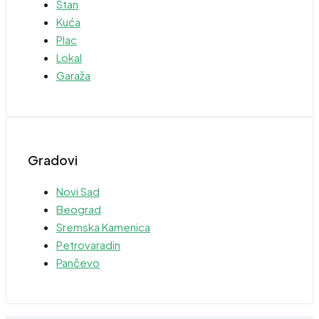
Stan
Kuća
Plac
Lokal
Garaža
Gradovi
Novi Sad
Beograd
Sremska Kamenica
Petrovaradin
Pančevo