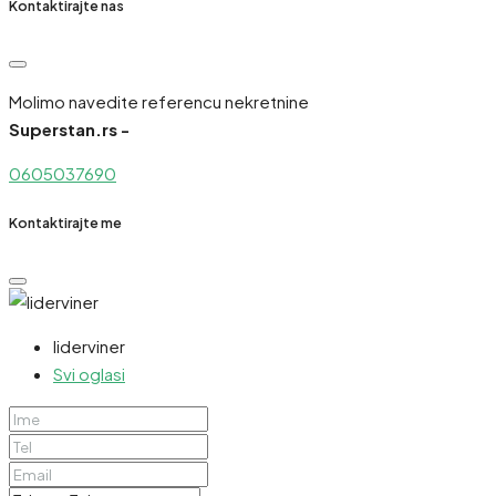
Kontaktirajte nas
Molimo navedite referencu nekretnine
Superstan.rs -
0605037690
Kontaktirajte me
liderviner
Svi oglasi