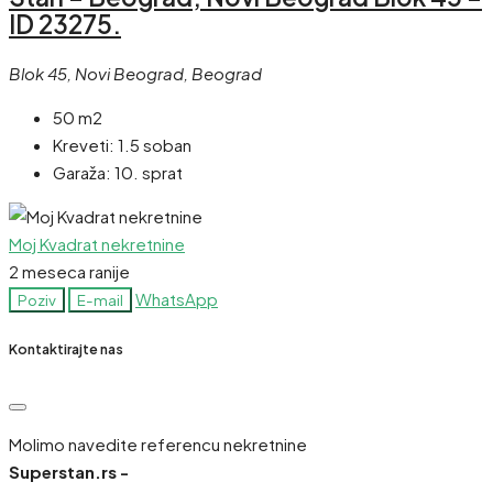
ID 23275.
Blok 45, Novi Beograd, Beograd
50 m2
Kreveti:
1.5 soban
Garaža:
10. sprat
Moj Kvadrat nekretnine
2 meseca ranije
WhatsApp
Poziv
E-mail
Kontaktirajte nas
Molimo navedite referencu nekretnine
Superstan.rs -