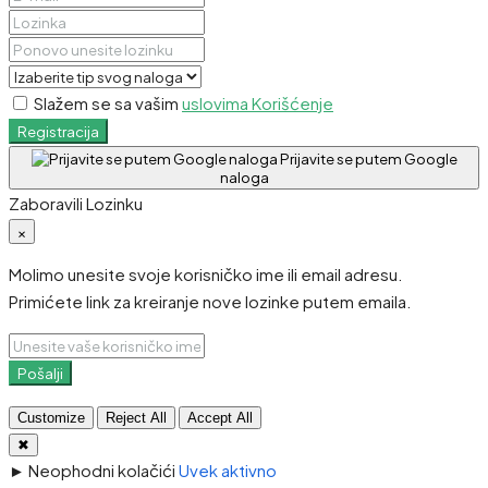
Slažem se sa vašim
uslovima Korišćenje
Registracija
Prijavite se putem Google
naloga
Zaboravili Lozinku
×
Molimo unesite svoje korisničko ime ili email adresu.
Primićete link za kreiranje nove lozinke putem emaila.
Pošalji
Customize
Reject All
Accept All
✖
►
Neophodni kolačići
Uvek aktivno