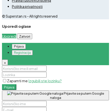
Pravila i uslovi korišćenja
Politika privatnosti
© Superstan.rs - All rights reserved
Uporedi oglase
Uporedi
Zatvori
Prijava
Registracija
×
Zapamti me
Izgubili ste lozinku?
Prijava
Prijavite se putem Google
naloga