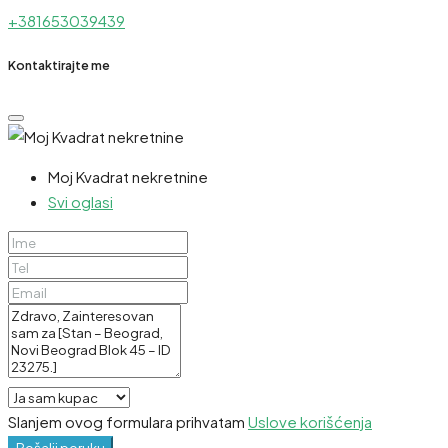
+381653039439
Kontaktirajte me
Moj Kvadrat nekretnine
Svi oglasi
Slanjem ovog formulara prihvatam
Uslove korišćenja
Pošalji poruku