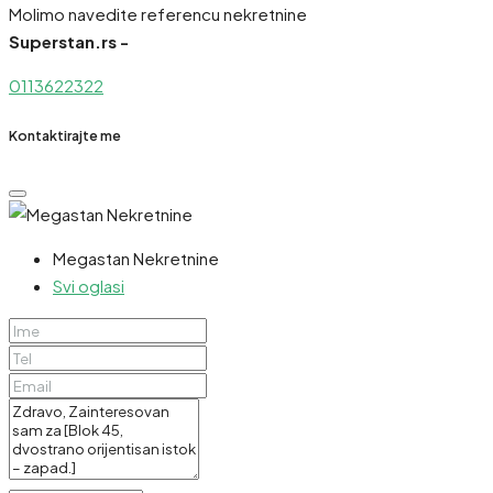
Molimo navedite referencu nekretnine
Superstan.rs -
0113622322
Kontaktirajte me
Megastan Nekretnine
Svi oglasi