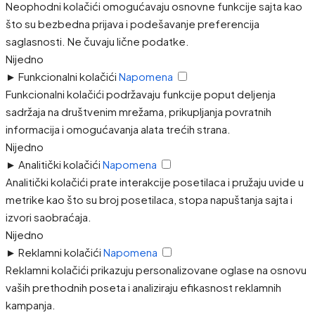
Neophodni kolačići omogućavaju osnovne funkcije sajta kao
što su bezbedna prijava i podešavanje preferencija
saglasnosti. Ne čuvaju lične podatke.
Nijedno
►
Funkcionalni kolačići
Napomena
Funkcionalni kolačići podržavaju funkcije poput deljenja
sadržaja na društvenim mrežama, prikupljanja povratnih
informacija i omogućavanja alata trećih strana.
Nijedno
►
Analitički kolačići
Napomena
Analitički kolačići prate interakcije posetilaca i pružaju uvide u
metrike kao što su broj posetilaca, stopa napuštanja sajta i
izvori saobraćaja.
Nijedno
►
Reklamni kolačići
Napomena
Reklamni kolačići prikazuju personalizovane oglase na osnovu
vaših prethodnih poseta i analiziraju efikasnost reklamnih
kampanja.