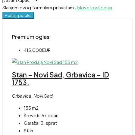
Slanjem ovog formulara prihvatam
Uslove korišćenja
Pošalji poruku
Premium oglasi
415,000EUR
Stan – Novi Sad, Grbavica – ID
1753.
Grbavica, Novi Sad
155 m2
Kreveti:
5 soban
Garaža:
3. sprat
Stan