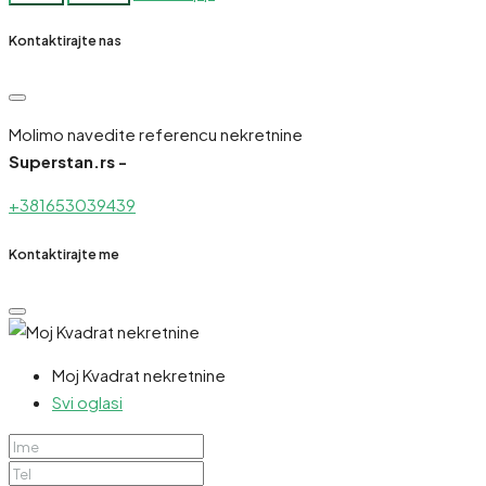
Kontaktirajte nas
Molimo navedite referencu nekretnine
Superstan.rs -
+381653039439
Kontaktirajte me
Moj Kvadrat nekretnine
Svi oglasi