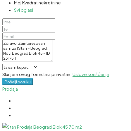
Moj Kvadrat nekretnine
Svi oglasi
Slanjem ovog formulara prihvatam
Uslove korišćenja
Pošalji poruku
Prodaja