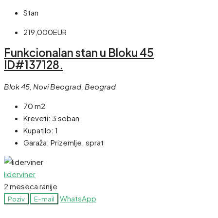
Stan
219,000EUR
Funkcionalan stan u Bloku 45
ID#137128.
Blok 45, Novi Beograd, Beograd
70 m2
Kreveti:
3 soban
Kupatilo:
1
Garaža:
Prizemlje. sprat
liderviner
2 meseca ranije
WhatsApp
Poziv
E-mail