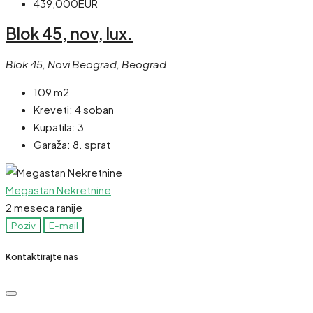
439,000EUR
Blok 45, nov, lux.
Blok 45, Novi Beograd, Beograd
109 m2
Kreveti:
4 soban
Kupatila:
3
Garaža:
8. sprat
Megastan Nekretnine
2 meseca ranije
Poziv
E-mail
Kontaktirajte nas