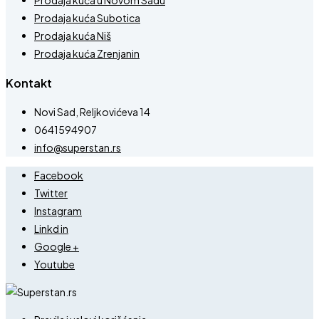
Prodaja kuća Subotica
Prodaja kuća Niš
Prodaja kuća Zrenjanin
Kontakt
Novi Sad, Reljkovićeva 14
0641594907
info@superstan.rs
Facebook
Twitter
Instagram
Linkd in
Google +
Youtube