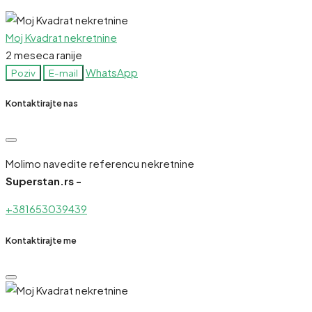
Moj Kvadrat nekretnine
2 meseca ranije
WhatsApp
Poziv
E-mail
Kontaktirajte nas
Molimo navedite referencu nekretnine
Superstan.rs -
+381653039439
Kontaktirajte me