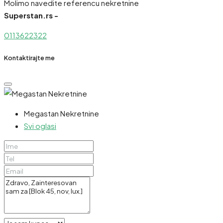
Molimo navedite referencu nekretnine
Superstan.rs -
0113622322
Kontaktirajte me
Megastan Nekretnine
Svi oglasi