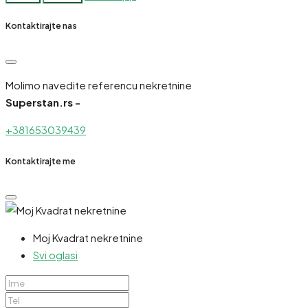
Kontaktirajte nas
Molimo navedite referencu nekretnine
Superstan.rs -
+381653039439
Kontaktirajte me
Moj Kvadrat nekretnine
Svi oglasi