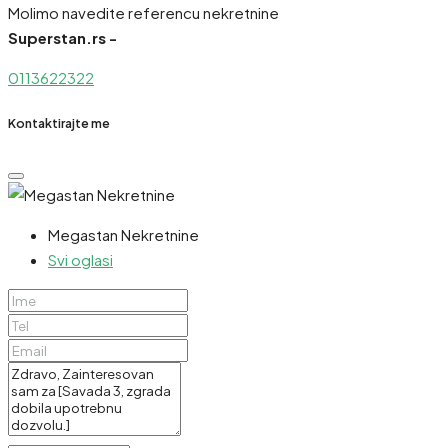
Molimo navedite referencu nekretnine
Superstan.rs -
0113622322
Kontaktirajte me
Megastan Nekretnine
Svi oglasi