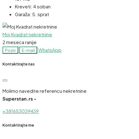
Kreveti:
4 soban
Garaža:
5. sprat
Moj Kvadrat nekretnine
2 meseca ranije
WhatsApp
Poziv
E-mail
Kontaktirajte nas
Molimo navedite referencu nekretnine
Superstan.rs -
+381653039439
Kontaktirajte me