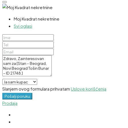
Moj Kvadrat nekretnine
Svi oglasi
Slanjem ovog formulara prihvatam
Uslove korišćenja
Pošalji poruku
Prodaja