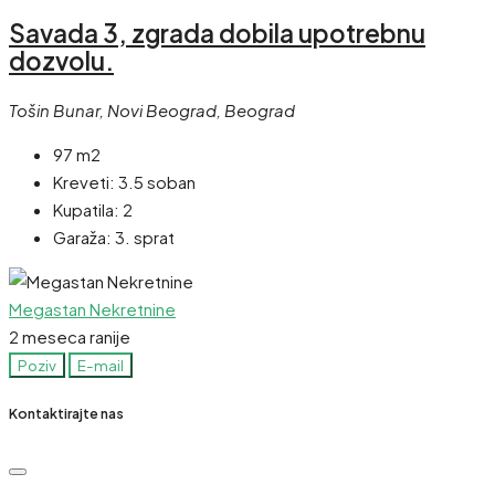
Savada 3, zgrada dobila upotrebnu
dozvolu.
Tošin Bunar, Novi Beograd, Beograd
97 m2
Kreveti:
3.5 soban
Kupatila:
2
Garaža:
3. sprat
Megastan Nekretnine
2 meseca ranije
Poziv
E-mail
Kontaktirajte nas