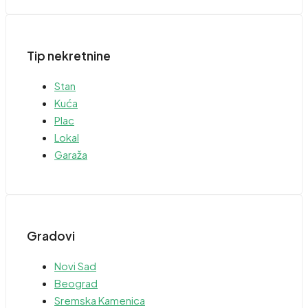
Tip nekretnine
Stan
Kuća
Plac
Lokal
Garaža
Gradovi
Novi Sad
Beograd
Sremska Kamenica