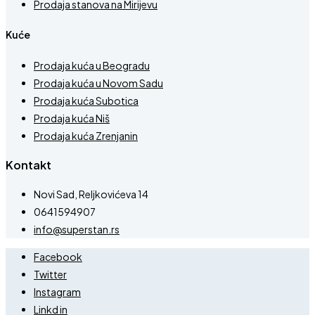
Prodaja stanova na Mirijevu
Kuće
Prodaja kuća u Beogradu
Prodaja kuća u Novom Sadu
Prodaja kuća Subotica
Prodaja kuća Niš
Prodaja kuća Zrenjanin
Kontakt
Novi Sad, Reljkovićeva 14
0641594907
info@superstan.rs
Facebook
Twitter
Instagram
Linkd in