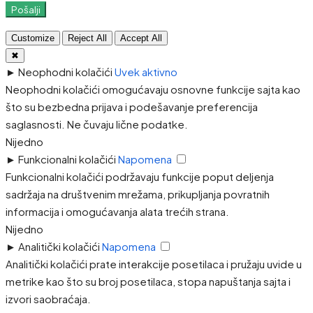
Pošalji
Customize
Reject All
Accept All
✖
►
Neophodni kolačići
Uvek aktivno
Neophodni kolačići omogućavaju osnovne funkcije sajta kao
što su bezbedna prijava i podešavanje preferencija
saglasnosti. Ne čuvaju lične podatke.
Nijedno
►
Funkcionalni kolačići
Napomena
Funkcionalni kolačići podržavaju funkcije poput deljenja
sadržaja na društvenim mrežama, prikupljanja povratnih
informacija i omogućavanja alata trećih strana.
Nijedno
►
Analitički kolačići
Napomena
Analitički kolačići prate interakcije posetilaca i pružaju uvide u
metrike kao što su broj posetilaca, stopa napuštanja sajta i
izvori saobraćaja.