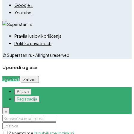
Google +
Youtube
Pravila i uslovi korišćenja
Politika privatnosti
© Superstan.rs - All rights reserved
Uporedi oglase
Uporedi
Zatvori
Prijava
Registracija
×
Zapamti me
Izgubili ste lozinku?