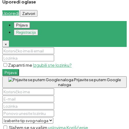
Uporedi oglase
Uporedi
Zatvori
Prijava
Registracija
×
Zapamti me
Izgubili ste lozinku?
Prijava
Prijavite se putem Google
naloga
Slažem se sa vašim
uslovima Korišćenje