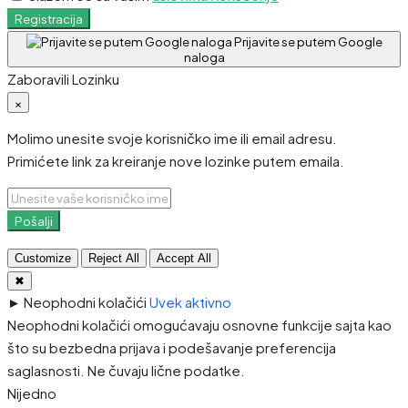
Registracija
Prijavite se putem Google
naloga
Zaboravili Lozinku
×
Molimo unesite svoje korisničko ime ili email adresu.
Primićete link za kreiranje nove lozinke putem emaila.
Pošalji
Customize
Reject All
Accept All
✖
►
Neophodni kolačići
Uvek aktivno
Neophodni kolačići omogućavaju osnovne funkcije sajta kao
što su bezbedna prijava i podešavanje preferencija
saglasnosti. Ne čuvaju lične podatke.
Nijedno