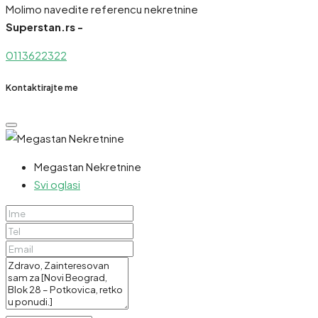
Molimo navedite referencu nekretnine
Superstan.rs -
0113622322
Kontaktirajte me
Megastan Nekretnine
Svi oglasi