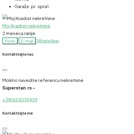
Garaža:
pr. sprat
Moj Kvadrat nekretnine
2 meseca ranije
WhatsApp
Poziv
E-mail
Kontaktirajte nas
Molimo navedite referencu nekretnine
Superstan.rs -
+381653039439
Kontaktirajte me