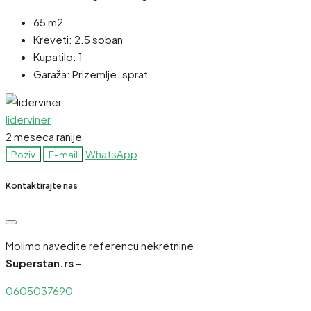
65 m2
Kreveti:
2.5 soban
Kupatilo:
1
Garaža:
Prizemlje. sprat
liderviner
2 meseca ranije
WhatsApp
Poziv
E-mail
Kontaktirajte nas
Molimo navedite referencu nekretnine
Superstan.rs -
0605037690