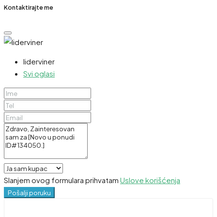
Kontaktirajte me
liderviner
Svi oglasi
Slanjem ovog formulara prihvatam
Uslove korišćenja
Pošalji poruku