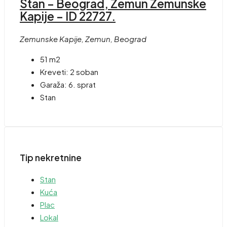
Stan – Beograd, Zemun Zemunske
Kapije – ID 22727.
Zemunske Kapije, Zemun, Beograd
51 m2
Kreveti:
2 soban
Garaža:
6. sprat
Stan
Tip nekretnine
Stan
Kuća
Plac
Lokal