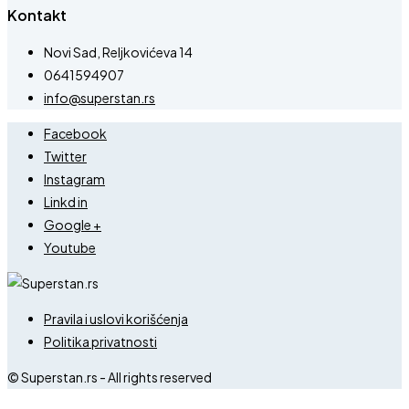
Kontakt
Novi Sad, Reljkovićeva 14
0641594907
info@superstan.rs
Facebook
Twitter
Instagram
Linkd in
Google +
Youtube
Pravila i uslovi korišćenja
Politika privatnosti
© Superstan.rs - All rights reserved