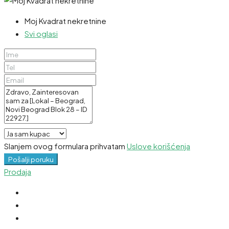
Moj Kvadrat nekretnine
Svi oglasi
Slanjem ovog formulara prihvatam
Uslove korišćenja
Pošalji poruku
Prodaja