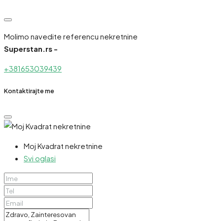
Molimo navedite referencu nekretnine
Superstan.rs -
+381653039439
Kontaktirajte me
Moj Kvadrat nekretnine
Svi oglasi