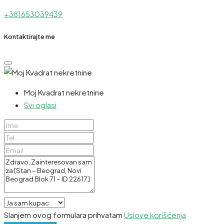
+381653039439
Kontaktirajte me
Moj Kvadrat nekretnine
Svi oglasi
Slanjem ovog formulara prihvatam
Uslove korišćenja