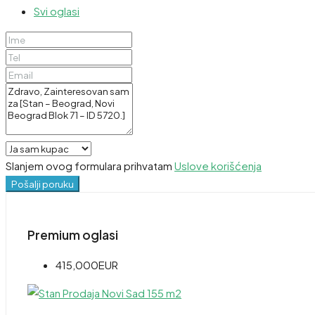
Svi oglasi
Slanjem ovog formulara prihvatam
Uslove korišćenja
Pošalji poruku
Premium oglasi
415,000EUR