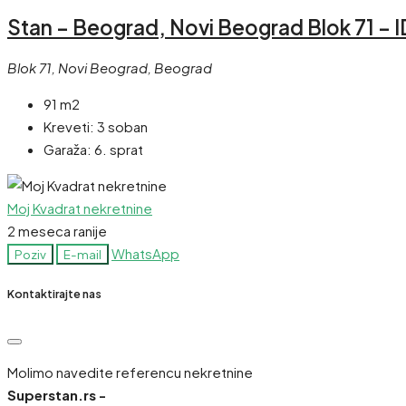
Stan – Beograd, Novi Beograd Blok 71 – I
Blok 71, Novi Beograd, Beograd
91 m2
Kreveti:
3 soban
Garaža:
6. sprat
Moj Kvadrat nekretnine
2 meseca ranije
WhatsApp
Poziv
E-mail
Kontaktirajte nas
Molimo navedite referencu nekretnine
Superstan.rs -