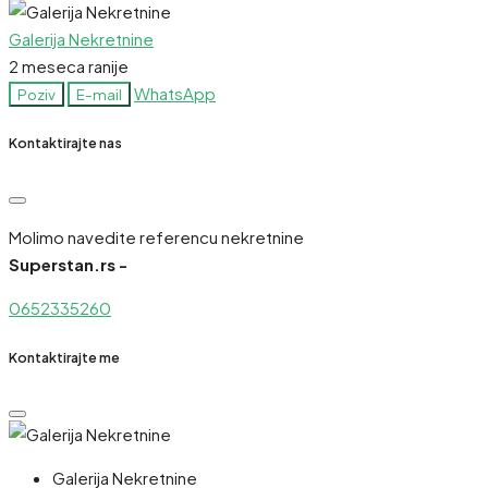
Galerija Nekretnine
2 meseca ranije
WhatsApp
Poziv
E-mail
Kontaktirajte nas
Molimo navedite referencu nekretnine
Superstan.rs -
0652335260
Kontaktirajte me
Galerija Nekretnine