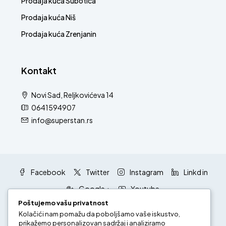
Prodaja kuća Subotica
Prodaja kuća Niš
Prodaja kuća Zrenjanin
Kontakt
Novi Sad, Reljkovićeva 14
0641594907
info@superstan.rs
Facebook
Twitter
Instagram
Linkd in
Google +
Youtube
Poštujemo vašu privatnost
Kolačići nam pomažu da poboljšamo vaše iskustvo,
prikažemo personalizovan sadržaj i analiziramo