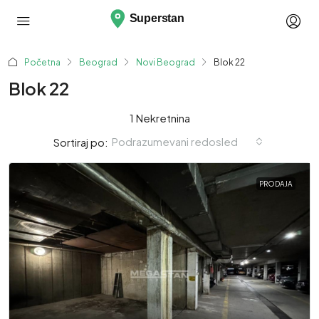
Početna
Beograd
Novi Beograd
Blok 22
Blok 22
1 Nekretnina
Podrazumevani redosled
Sortiraj po:
PRODAJA