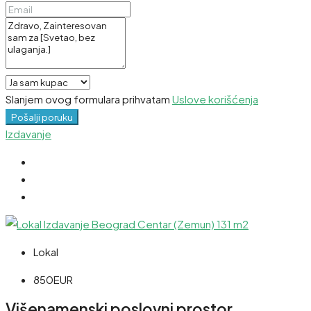
Slanjem ovog formulara prihvatam
Uslove korišćenja
Pošalji poruku
Izdavanje
Lokal
850EUR
Višenamenski poslovni prostor.