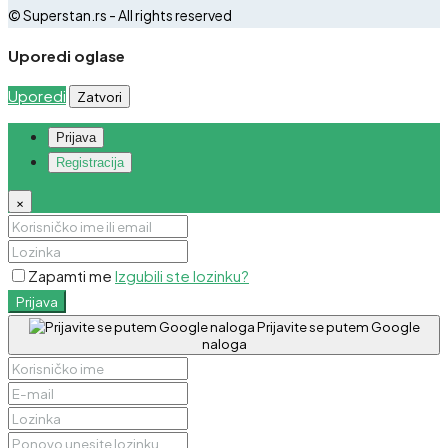
© Superstan.rs - All rights reserved
Uporedi oglase
Uporedi
Zatvori
Prijava
Registracija
×
Zapamti me
Izgubili ste lozinku?
Prijava
Prijavite se putem Google
naloga