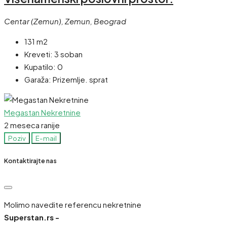
Centar (Zemun), Zemun, Beograd
131 m2
Kreveti:
3 soban
Kupatilo:
0
Garaža:
Prizemlje. sprat
Megastan Nekretnine
2 meseca ranije
Poziv
E-mail
Kontaktirajte nas
Molimo navedite referencu nekretnine
Superstan.rs -