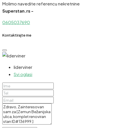
Molimo navedite referencu nekretnine
Superstan.rs -
0605037690
Kontaktirajte me
liderviner
Svi oglasi