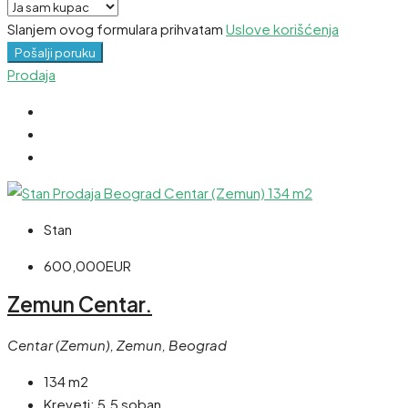
Slanjem ovog formulara prihvatam
Uslove korišćenja
Pošalji poruku
Prodaja
Stan
600,000EUR
Zemun Centar.
Centar (Zemun), Zemun, Beograd
134 m2
Kreveti:
5.5 soban