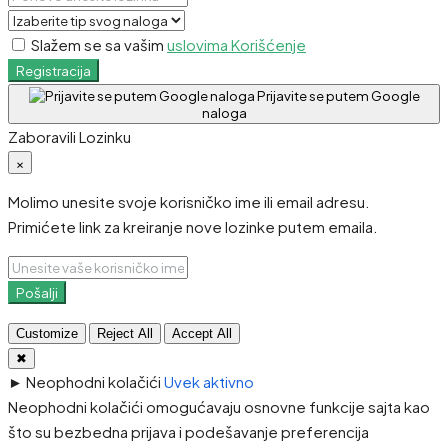
Slažem se sa vašim
uslovima Korišćenje
Registracija
Prijavite se putem Google
naloga
Zaboravili Lozinku
×
Molimo unesite svoje korisničko ime ili email adresu.
Primićete link za kreiranje nove lozinke putem emaila.
Pošalji
Customize
Reject All
Accept All
✖
►
Neophodni kolačići
Uvek aktivno
Neophodni kolačići omogućavaju osnovne funkcije sajta kao
što su bezbedna prijava i podešavanje preferencija