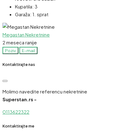
Kupatila:
3
Garaža:
1. sprat
Megastan Nekretnine
2 meseca ranije
Poziv
E-mail
Kontaktirajte nas
Molimo navedite referencu nekretnine
Superstan.rs -
0113622322
Kontaktirajte me