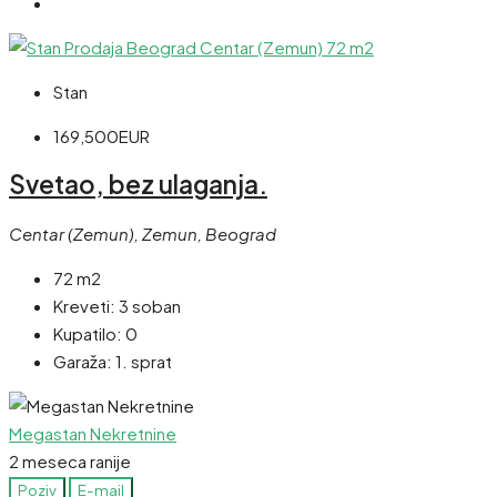
Stan
169,500EUR
Svetao, bez ulaganja.
Centar (Zemun), Zemun, Beograd
72 m2
Kreveti:
3 soban
Kupatilo:
0
Garaža:
1. sprat
Megastan Nekretnine
2 meseca ranije
Poziv
E-mail