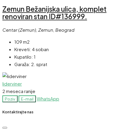
Zemun Bežanijska ulica, komplet
renoviran stan ID#136999.
Centar (Zemun), Zemun, Beograd
109 m2
Kreveti:
4 soban
Kupatilo:
1
Garaža:
2. sprat
liderviner
2 meseca ranije
WhatsApp
Poziv
E-mail
Kontaktirajte nas