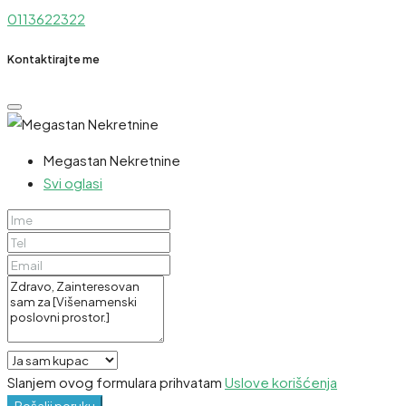
0113622322
Kontaktirajte me
Megastan Nekretnine
Svi oglasi
Slanjem ovog formulara prihvatam
Uslove korišćenja
Pošalji poruku