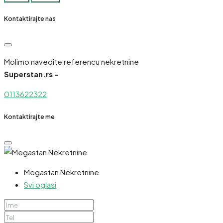
Kontaktirajte nas
Molimo navedite referencu nekretnine
Superstan.rs -
0113622322
Kontaktirajte me
Megastan Nekretnine
Svi oglasi