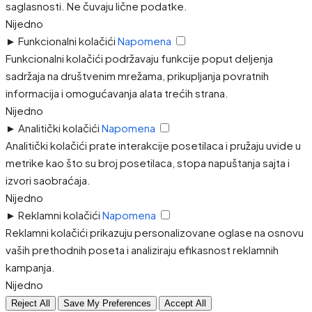
saglasnosti. Ne čuvaju lične podatke.
Nijedno
►
Funkcionalni kolačići
Napomena
Funkcionalni kolačići podržavaju funkcije poput deljenja
sadržaja na društvenim mrežama, prikupljanja povratnih
informacija i omogućavanja alata trećih strana.
Nijedno
►
Analitički kolačići
Napomena
Analitički kolačići prate interakcije posetilaca i pružaju uvide u
metrike kao što su broj posetilaca, stopa napuštanja sajta i
izvori saobraćaja.
Nijedno
►
Reklamni kolačići
Napomena
Reklamni kolačići prikazuju personalizovane oglase na osnovu
vaših prethodnih poseta i analiziraju efikasnost reklamnih
kampanja.
Nijedno
Reject All
Save My Preferences
Accept All