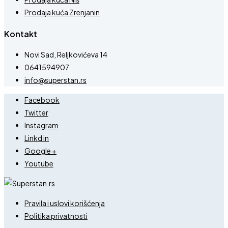
Prodaja kuća Zrenjanin
Kontakt
Novi Sad, Reljkovićeva 14
0641594907
info@superstan.rs
Facebook
Twitter
Instagram
Linkd in
Google +
Youtube
Pravila i uslovi korišćenja
Politika privatnosti