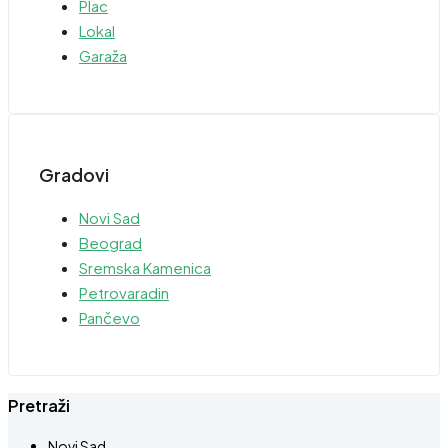
Plac
Lokal
Garaža
Gradovi
Novi Sad
Beograd
Sremska Kamenica
Petrovaradin
Pančevo
Pretraži
Novi Sad