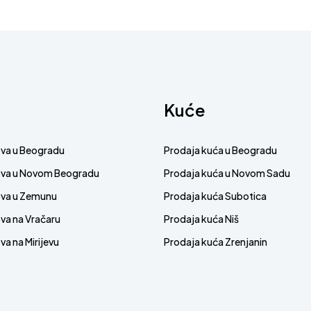
Kuće
ova u Beogradu
Prodaja kuća u Beogradu
ova u Novom Beogradu
Prodaja kuća u Novom Sadu
ova u Zemunu
Prodaja kuća Subotica
va na Vračaru
Prodaja kuća Niš
a na Mirijevu
Prodaja kuća Zrenjanin