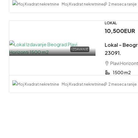
Moj Kvadrat nekretnine
2 meseca ranije
LOKAL
10,500EUR
Lokal – Beogr
IZDAVANJE
23091.
Plavi Horizon
1500 m2
Moj Kvadrat nekretnine
2 meseca ranije