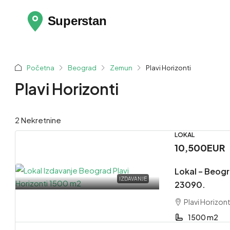
Početna
Beograd
Zemun
Plavi Horizonti
Plavi Horizonti
2 Nekretnine
LOKAL
10,500EUR
Lokal – Beogr
IZDAVANJE
23090.
Plavi Horizon
1500 m2