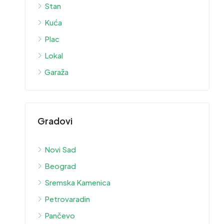
Stan
Kuća
Plac
Lokal
Garaža
Gradovi
Novi Sad
Beograd
Sremska Kamenica
Petrovaradin
Pančevo