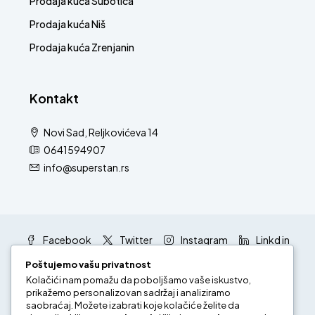
Prodaja kuća Subotica
Prodaja kuća Niš
Prodaja kuća Zrenjanin
Kontakt
Novi Sad, Reljkovićeva 14
0641594907
info@superstan.rs
Facebook
Twitter
Instagram
Linkd in
Google +
Youtube
Poštujemo vašu privatnost
Kolačići nam pomažu da poboljšamo vaše iskustvo,
prikažemo personalizovan sadržaj i analiziramo
saobraćaj. Možete izabrati koje kolačiće želite da