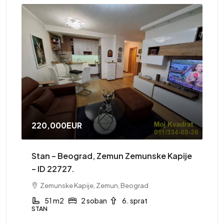
220,000EUR
41
Stan – Beograd, Zemun Zemunske Kapije
St
– ID 22727.
Zemunske Kapije, Zemun, Beograd
ST
51 m2
2 soban
6. sprat
STAN