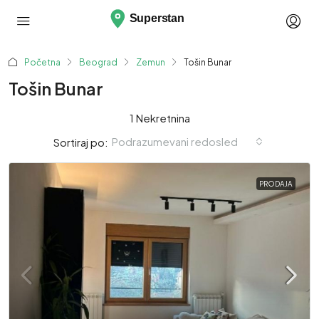
Početna
Beograd
Zemun
Tošin Bunar
Tošin Bunar
1 Nekretnina
Podrazumevani redosled
Sortiraj po:
PRODAJA