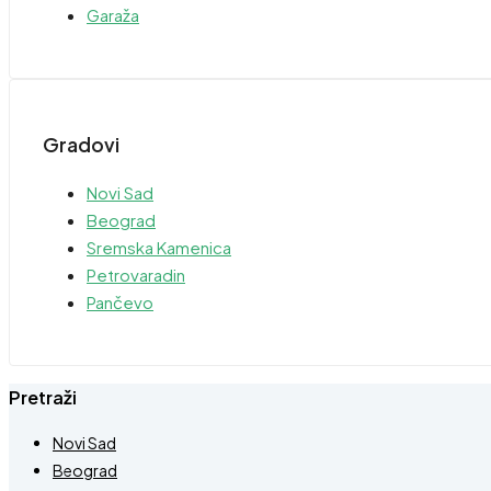
Garaža
Gradovi
Novi Sad
Beograd
Sremska Kamenica
Petrovaradin
Pančevo
Pretraži
Novi Sad
Beograd