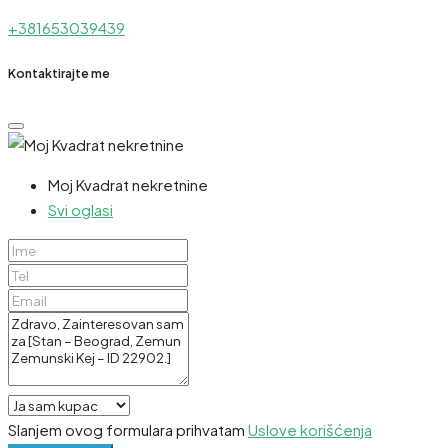
+381653039439
Kontaktirajte me
Moj Kvadrat nekretnine
Svi oglasi
Slanjem ovog formulara prihvatam
Uslove korišćenja