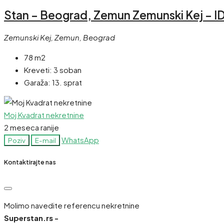
Stan – Beograd, Zemun Zemunski Kej – I
Zemunski Kej, Zemun, Beograd
78 m2
Kreveti:
3 soban
Garaža:
13. sprat
Moj Kvadrat nekretnine
2 meseca ranije
WhatsApp
Poziv
E-mail
Kontaktirajte nas
Molimo navedite referencu nekretnine
Superstan.rs -