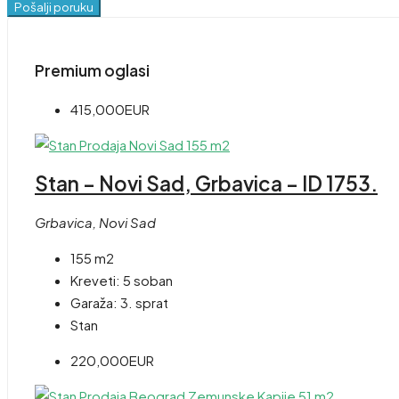
Pošalji poruku
Premium oglasi
415,000EUR
Stan – Novi Sad, Grbavica – ID 1753.
Grbavica, Novi Sad
155 m2
Kreveti:
5 soban
Garaža:
3. sprat
Stan
220,000EUR