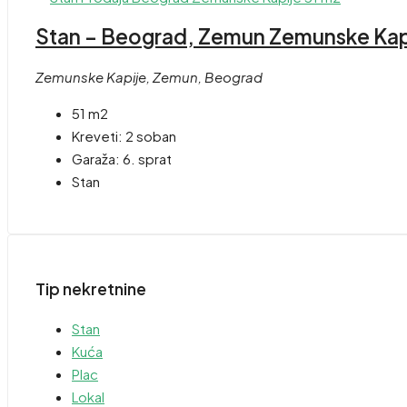
Stan – Beograd, Zemun Zemunske Kapi
Zemunske Kapije, Zemun, Beograd
51 m2
Kreveti:
2 soban
Garaža:
6. sprat
Stan
Tip nekretnine
Stan
Kuća
Plac
Lokal