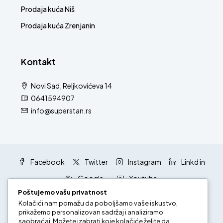
Prodaja kuća Niš
Prodaja kuća Zrenjanin
Kontakt
Novi Sad, Reljkovićeva 14
0641594907
info@superstan.rs
Facebook
Twitter
Instagram
Linkd in
Google +
Youtube
Poštujemo vašu privatnost
Kolačići nam pomažu da poboljšamo vaše iskustvo,
prikažemo personalizovan sadržaj i analiziramo
saobraćaj. Možete izabrati koje kolačiće želite da