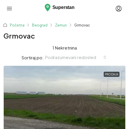
Početna
Beograd
Zemun
Grmovac
Grmovac
1 Nekretnina
Podrazumevani redosled
Sortiraj po:
PRODAJA