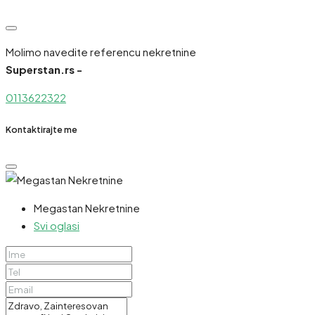
Molimo navedite referencu nekretnine
Superstan.rs -
0113622322
Kontaktirajte me
Megastan Nekretnine
Svi oglasi