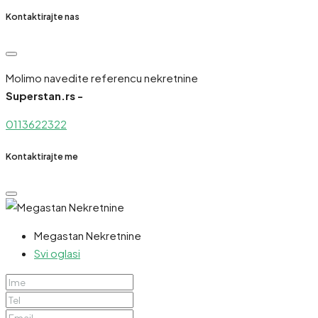
Kontaktirajte nas
Molimo navedite referencu nekretnine
Superstan.rs -
0113622322
Kontaktirajte me
Megastan Nekretnine
Svi oglasi