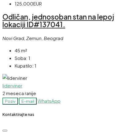
125,000EUR
Odličan, jednosoban stan na lepoj
lokaciji ID#137041.
Novi Grad, Zemun, Beograd
45
m²
Soba:
1
Kupatilo:
1
liderviner
2 meseca ranije
WhatsApp
Poziv
E-mail
Kontaktirajte nas