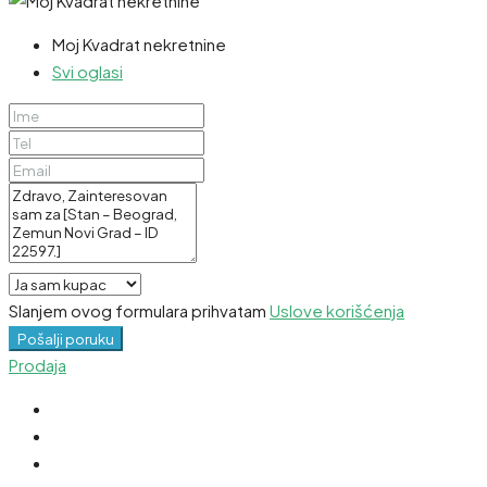
Moj Kvadrat nekretnine
Svi oglasi
Slanjem ovog formulara prihvatam
Uslove korišćenja
Pošalji poruku
Prodaja