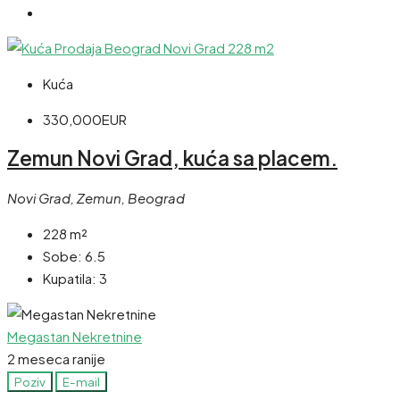
Kuća
330,000EUR
Zemun Novi Grad, kuća sa placem.
Novi Grad, Zemun, Beograd
228
m²
Sobe:
6.5
Kupatila:
3
Megastan Nekretnine
2 meseca ranije
Poziv
E-mail