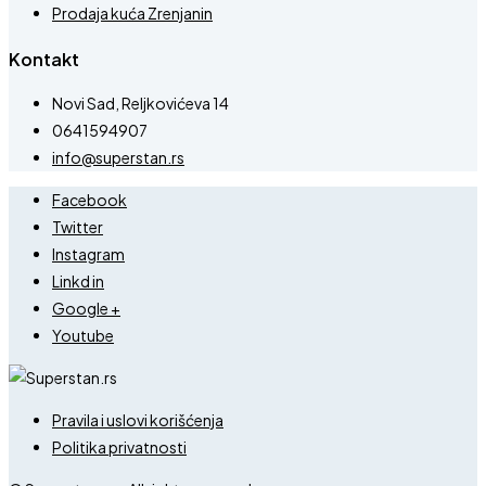
Prodaja kuća Zrenjanin
Kontakt
Novi Sad, Reljkovićeva 14
0641594907
info@superstan.rs
Facebook
Twitter
Instagram
Linkd in
Google +
Youtube
Pravila i uslovi korišćenja
Politika privatnosti