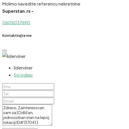
Molimo navedite referencu nekretnine
Superstan.rs -
0605037690
Kontaktirajte me
liderviner
Svi oglasi