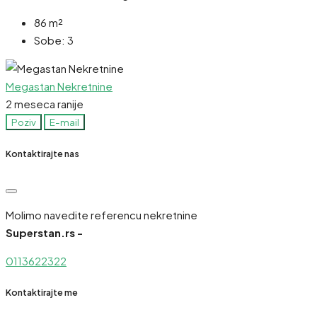
86
m²
Sobe:
3
Megastan Nekretnine
2 meseca ranije
Poziv
E-mail
Kontaktirajte nas
Molimo navedite referencu nekretnine
Superstan.rs -
0113622322
Kontaktirajte me