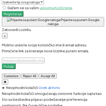
Slažem se sa vašim
uslovima Korišćenje
Registracija
Prijavite se putem Google
naloga
Zaboravili Lozinku
×
Molimo unesite svoje korisničko ime ili email adresu.
Primićete link za kreiranje nove lozinke putem emaila.
Pošalji
Customize
Reject All
Accept All
✖
►
Neophodni kolačići
Uvek aktivno
Neophodni kolačići omogućavaju osnovne funkcije sajta kao
što su bezbedna prijava i podešavanje preferencija
saglasnosti. Ne čuvaju lične podatke.