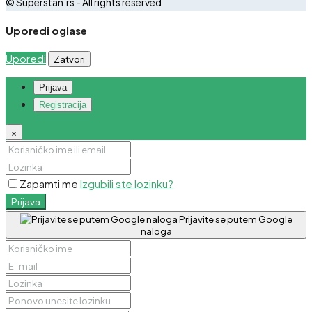
© Superstan.rs - All rights reserved
Uporedi oglase
Uporedi
Zatvori
Prijava
Registracija
×
Zapamti me
Izgubili ste lozinku?
Prijava
Prijavite se putem Google
naloga