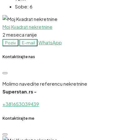
Sobe:
6
Moj Kvadrat nekretnine
2 meseca ranije
WhatsApp
Poziv
E-mail
Kontaktirajte nas
Molimo navedite referencu nekretnine
Superstan.rs -
+381653039439
Kontaktirajte me