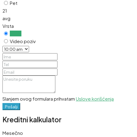
Pet
21
avg
Vrsta
Uživo
Video poziv
Slanjem ovog formulara prihvatam
Uslove korišćenja
Pošalji
Kreditni kalkulator
Mesečno