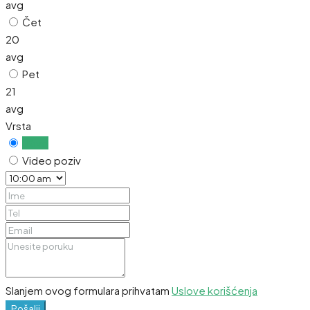
avg
Čet
20
avg
Pet
21
avg
Vrsta
Uživo
Video poziv
Slanjem ovog formulara prihvatam
Uslove korišćenja
Pošalji