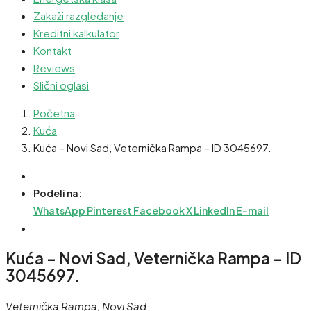
Zakaži razgledanje
Kreditni kalkulator
Kontakt
Reviews
Slični oglasi
Početna
Kuća
Kuća – Novi Sad, Veternička Rampa – ID 3045697.
Podeli na:
WhatsApp
Pinterest
Facebook
X
LinkedIn
E-mail
Kuća – Novi Sad, Veternička Rampa – ID
3045697.
Veternička Rampa, Novi Sad