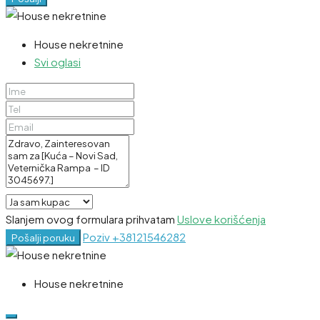
House nekretnine
Svi oglasi
Slanjem ovog formulara prihvatam
Uslove korišćenja
Poziv
+38121546282
Pošalji poruku
House nekretnine