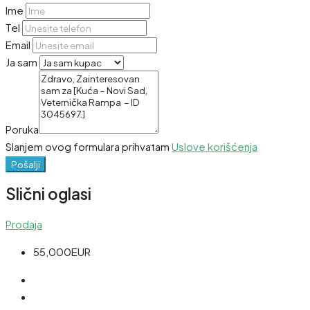
Ime
Tel
Email
Ja sam
Poruka
Slanjem ovog formulara prihvatam
Uslove korišćenja
Pošalji
Slični oglasi
Prodaja
55,000EUR