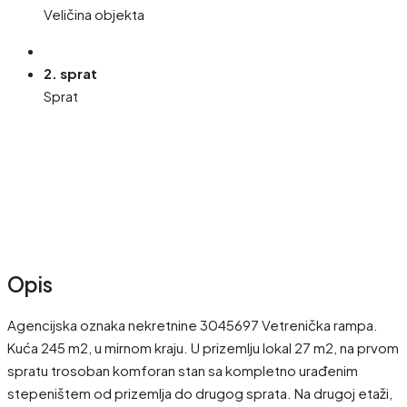
Veličina objekta
2. sprat
Sprat
Opis
Agencijska oznaka nekretnine 3045697 Vetrenička rampa.
Kuća 245 m2, u mirnom kraju. U prizemlju lokal 27 m2, na prvom
spratu trosoban komforan stan sa kompletno urađenim
stepeništem od prizemlja do drugog sprata. Na drugoj etaži,