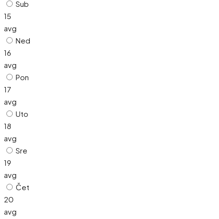
Sub
15
avg
Ned
16
avg
Pon
17
avg
Uto
18
avg
Sre
19
avg
Čet
20
avg