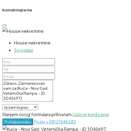
Kontaktirajte me
House nekretnine
Svi oglasi
Slanjem ovog formulara prihvatam
Uslove korišćenja
Poziv
+38121546282
Pošalji poruku