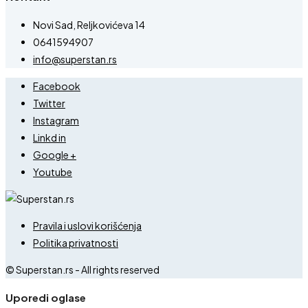
Novi Sad, Reljkovićeva 14
0641594907
info@superstan.rs
Facebook
Twitter
Instagram
Linkd in
Google +
Youtube
Pravila i uslovi korišćenja
Politika privatnosti
© Superstan.rs - All rights reserved
Uporedi oglase