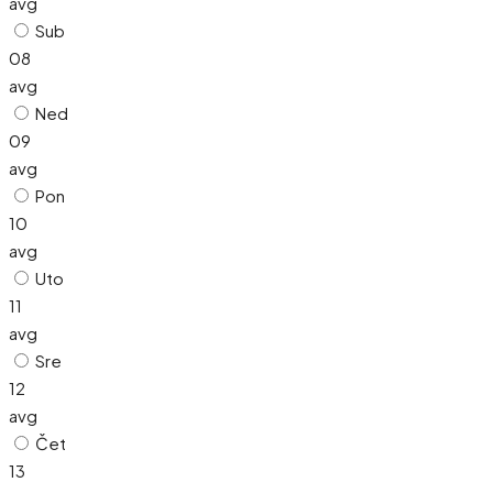
avg
Sub
08
avg
Ned
09
avg
Pon
10
avg
Uto
11
avg
Sre
12
avg
Čet
13