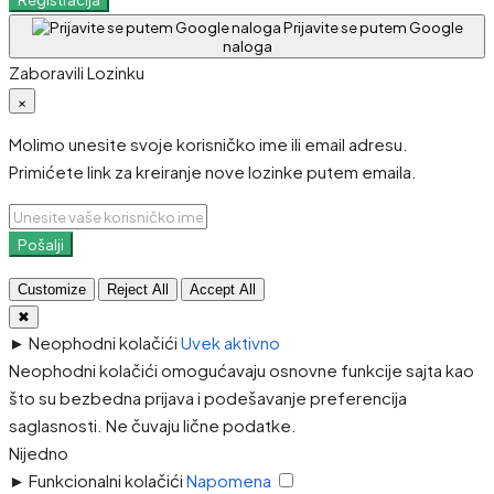
Prijavite se putem Google
naloga
Zaboravili Lozinku
×
Molimo unesite svoje korisničko ime ili email adresu.
Primićete link za kreiranje nove lozinke putem emaila.
Pošalji
Customize
Reject All
Accept All
✖
►
Neophodni kolačići
Uvek aktivno
Neophodni kolačići omogućavaju osnovne funkcije sajta kao
što su bezbedna prijava i podešavanje preferencija
saglasnosti. Ne čuvaju lične podatke.
Nijedno
►
Funkcionalni kolačići
Napomena