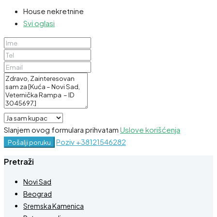
House nekretnine
Svi oglasi
Slanjem ovog formulara prihvatam
Uslove korišćenja
Poziv
+38121546282
Pošalji poruku
Pretraži
Novi Sad
Beograd
Sremska Kamenica