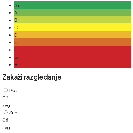
A+
A
B
C
D
E
F
G
H
Zakaži razgledanje
Pet
07
avg
Sub
08
avg