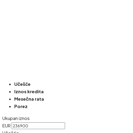
Učešće
Iznos kredita
Mesečna rata
Porez
Ukupan iznos
EUR
Učešće