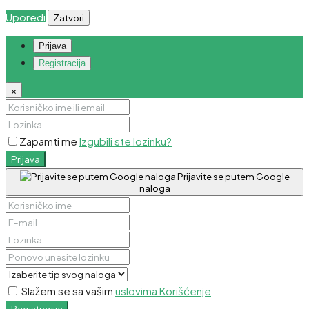
Uporedi
Zatvori
Prijava
Registracija
×
Zapamti me
Izgubili ste lozinku?
Prijava
Prijavite se putem Google
naloga
Slažem se sa vašim
uslovima Korišćenje
Registracija