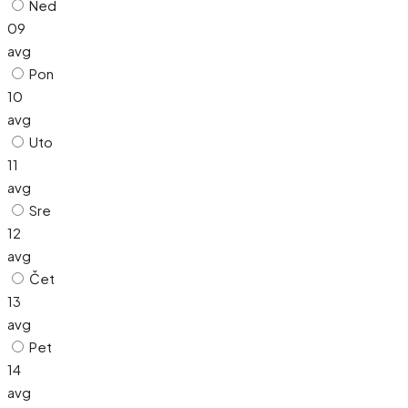
Ned
09
avg
Pon
10
avg
Uto
11
avg
Sre
12
avg
Čet
13
avg
Pet
14
avg