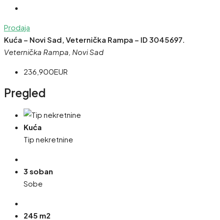
Prodaja
Kuća – Novi Sad, Veternička Rampa – ID 3045697.
Veternička Rampa, Novi Sad
236,900EUR
Pregled
Kuća
Tip nekretnine
3 soban
Sobe
245 m2