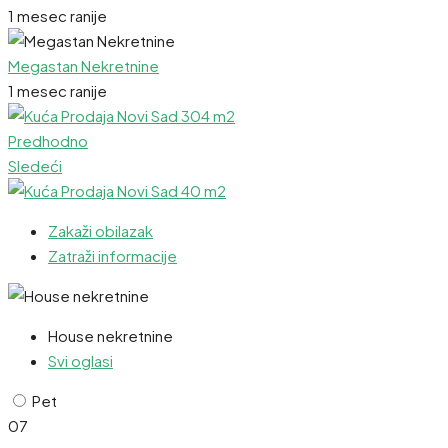
1 mesec ranije
Megastan Nekretnine
1 mesec ranije
Predhodno
Sledeći
Zakaži obilazak
Zatraži informacije
House nekretnine
Svi oglasi
Pet
07