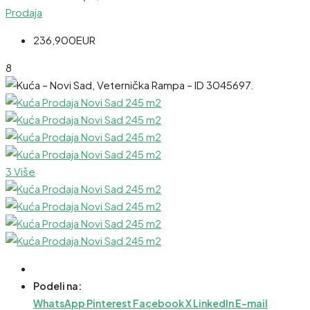
Prodaja
236,900EUR
8
3 Više
Podeli na:
WhatsApp
Pinterest
Facebook
X
LinkedIn
E-mail