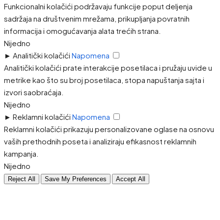
Funkcionalni kolačići podržavaju funkcije poput deljenja
sadržaja na društvenim mrežama, prikupljanja povratnih
informacija i omogućavanja alata trećih strana.
Nijedno
►
Analitički kolačići
Napomena
Analitički kolačići prate interakcije posetilaca i pružaju uvide u
metrike kao što su broj posetilaca, stopa napuštanja sajta i
izvori saobraćaja.
Nijedno
►
Reklamni kolačići
Napomena
Reklamni kolačići prikazuju personalizovane oglase na osnovu
vaših prethodnih poseta i analiziraju efikasnost reklamnih
kampanja.
Nijedno
Reject All
Save My Preferences
Accept All