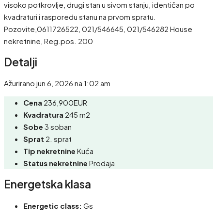
visoko potkrovlje, drugi stan u sivom stanju, identičan po
kvadraturi i rasporedu stanu na prvom spratu.
Pozovite,0611726522, 021/546645, 021/546282 House
nekretnine, Reg.pos. 200
Detalji
Ažurirano jun 6, 2026 na 1:02 am
Cena
236,900EUR
Kvadratura
245 m2
Sobe
3 soban
Sprat
2. sprat
Tip nekretnine
Kuća
Status nekretnine
Prodaja
Energetska klasa
Energetic class:
Gs