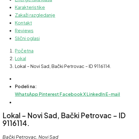
Karakteristike
Zakaži razgledanje
Kontakt
Reviews
Slični oglasi
Početna
Lokal
Lokal – Novi Sad, Bački Petrovac – ID 9116114.
Podeli na:
WhatsApp
Pinterest
Facebook
X
LinkedIn
E-mail
Lokal – Novi Sad, Bački Petrovac – ID
9116114.
Bački Petrovac, Novi Sad