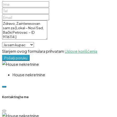
Slanjem ovog formulara prihvatam
Uslove korišćenja
Pošalji poruku
House nekretnine
Kontaktirajte me