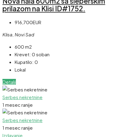
Nova hala 600m2 sa šleperskim
prilazom na Klisi ID#1752.
916,700EUR
Klisa, Novi Sad
600 m2
Krevet:
0 soban
Kupatilo:
0
Lokal
Detalji
Serbes nekretnine
1 mesec ranije
Serbes nekretnine
1 mesec ranije
Izdavanje