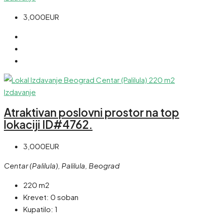
3,000EUR
Izdavanje
Atraktivan poslovni prostor na top
lokaciji ID#4762.
3,000EUR
Centar (Palilula), Palilula, Beograd
220 m2
Krevet:
0 soban
Kupatilo:
1