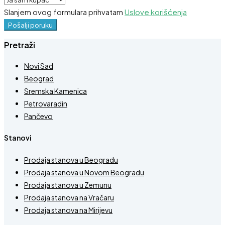
Slanjem ovog formulara prihvatam
Uslove korišćenja
Pošalji poruku
Pretraži
Novi Sad
Beograd
Sremska Kamenica
Petrovaradin
Pančevo
Stanovi
Prodaja stanova u Beogradu
Prodaja stanova u Novom Beogradu
Prodaja stanova u Zemunu
Prodaja stanova na Vračaru
Prodaja stanova na Mirijevu