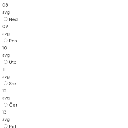
08
avg
Ned
09
avg
Pon
10
avg
Uto
11
avg
Sre
12
avg
Čet
13
avg
Pet