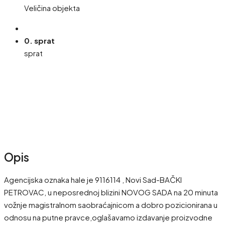
Veličina objekta
0. sprat
sprat
Opis
Agencijska oznaka hale je 9116114 , Novi Sad-BAČKI
PETROVAC, u neposrednoj blizini NOVOG SADA na 20 minuta
vožnje magistralnom saobraćajnicom a dobro pozicionirana u
odnosu na putne pravce,oglašavamo izdavanje proizvodne