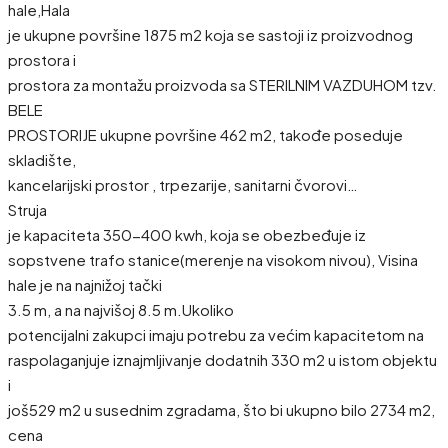
hale,Hala
je ukupne površine 1875 m2 koja se sastoji iz proizvodnog
prostora i
prostora za montažu proizvoda sa STERILNIM VAZDUHOM tzv.
BELE
PROSTORIJE ukupne površine 462 m2, takođe poseduje
skladište,
kancelarijski prostor , trpezarije, sanitarni čvorovi…
Struja
je kapaciteta 350-400 kwh, koja se obezbeđuje iz
sopstvene trafo stanice(merenje na visokom nivou), Visina
hale je na najnižoj tački
3.5 m, a na najvišoj 8.5 m.Ukoliko
potencijalni zakupci imaju potrebu za većim kapacitetom na
raspolaganjuje iznajmljivanje dodatnih 330 m2 u istom objektu
i
još529 m2 u susednim zgradama, što bi ukupno bilo 2734 m2,
cena