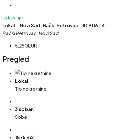
Izdavanje
Lokal – Novi Sad, Bački Petrovac – ID 9116114.
Bački Petrovac, Novi Sad
5,250EUR
Pregled
Lokal
Tip nekretnine
3 soban
Sobe
1875 m2