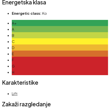
Energetska klasa
Energetic class:
Ko
A+
A
B
C
D
E
F
G
H
Karakteristike
Lift
Zakaži razgledanje