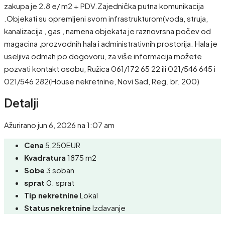
zakupa je 2.8 e/ m2 + PDV.Zajednička putna komunikacija
.Objekati su opremljeni svom infrastrukturom(voda, struja,
kanalizacija , gas , namena objekata je raznovrsna počev od
magacina ,prozvodnih hala i administrativnih prostorija. Hala je
useljiva odmah po dogovoru, za više informacija možete
pozvati kontakt osobu, Ružica 061/172 65 22 ili 021/546 645 i
021/546 282(House nekretnine, Novi Sad, Reg. br. 200)
Detalji
Ažurirano jun 6, 2026 na 1:07 am
Cena
5,250EUR
Kvadratura
1875 m2
Sobe
3 soban
sprat
0. sprat
Tip nekretnine
Lokal
Status nekretnine
Izdavanje