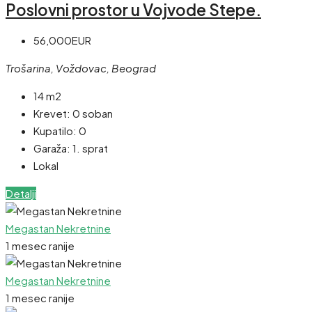
Poslovni prostor u Vojvode Stepe.
56,000EUR
Trošarina, Voždovac, Beograd
14 m2
Krevet:
0 soban
Kupatilo:
0
Garaža:
1. sprat
Lokal
Detalji
Megastan Nekretnine
1 mesec ranije
Megastan Nekretnine
1 mesec ranije