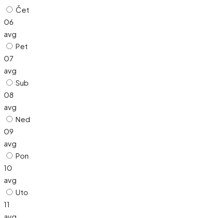
Čet
06
avg
Pet
07
avg
Sub
08
avg
Ned
09
avg
Pon
10
avg
Uto
11
avg