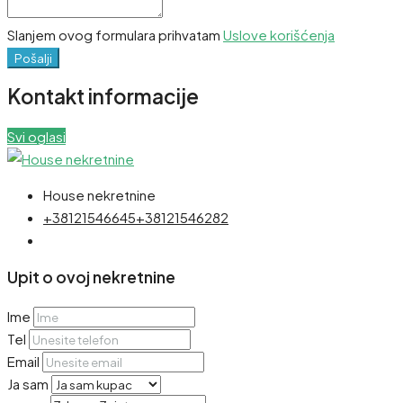
Slanjem ovog formulara prihvatam
Uslove korišćenja
Pošalji
Kontakt informacije
Svi oglasi
House nekretnine
+38121546645
+38121546282
Upit o ovoj nekretnine
Ime
Tel
Email
Ja sam