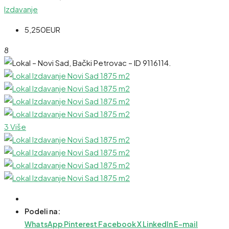
Izdavanje
5,250EUR
8
3 Više
Podeli na:
WhatsApp
Pinterest
Facebook
X
LinkedIn
E-mail