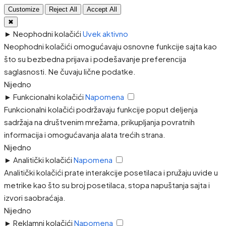
Customize
Reject All
Accept All
✖
►
Neophodni kolačići
Uvek aktivno
Neophodni kolačići omogućavaju osnovne funkcije sajta kao
što su bezbedna prijava i podešavanje preferencija
saglasnosti. Ne čuvaju lične podatke.
Nijedno
►
Funkcionalni kolačići
Napomena
Funkcionalni kolačići podržavaju funkcije poput deljenja
sadržaja na društvenim mrežama, prikupljanja povratnih
informacija i omogućavanja alata trećih strana.
Nijedno
►
Analitički kolačići
Napomena
Analitički kolačići prate interakcije posetilaca i pružaju uvide u
metrike kao što su broj posetilaca, stopa napuštanja sajta i
izvori saobraćaja.
Nijedno
►
Reklamni kolačići
Napomena