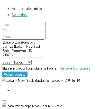
House nekretnine
Svi oglasi
Slanjem ovog formulara prihvatam
Uslove korišćenja
Pošalji poruku