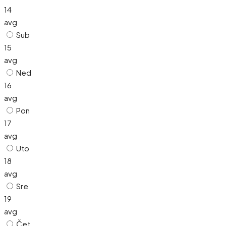
14
avg
Sub
15
avg
Ned
16
avg
Pon
17
avg
Uto
18
avg
Sre
19
avg
Čet