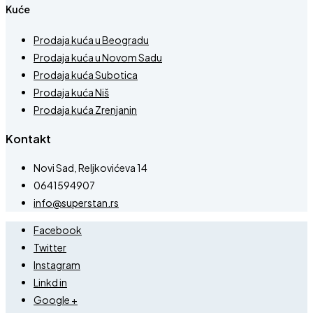
Kuće
Prodaja kuća u Beogradu
Prodaja kuća u Novom Sadu
Prodaja kuća Subotica
Prodaja kuća Niš
Prodaja kuća Zrenjanin
Kontakt
Novi Sad, Reljkovićeva 14
0641594907
info@superstan.rs
Facebook
Twitter
Instagram
Linkd in
Google +