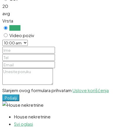
20
avg
Vrsta
Uživo
Video poziv
Slanjem ovog formulara prihvatam
Uslove korišćenja
Pošalji
House nekretnine
Svi oglasi