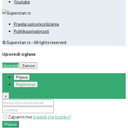
Youtube
Pravila i uslovi korišćenja
Politika privatnosti
© Superstan.rs - All rights reserved
Uporedi oglase
Uporedi
Zatvori
Prijava
Registracija
×
Zapamti me
Izgubili ste lozinku?
Prijava