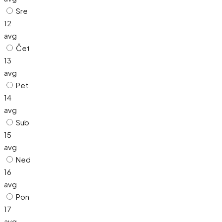
Sre
12
avg
Čet
13
avg
Pet
14
avg
Sub
15
avg
Ned
16
avg
Pon
17
avg