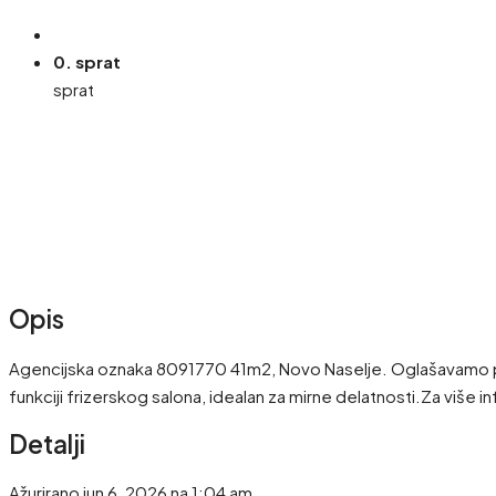
0. sprat
sprat
Opis
Agencijska oznaka 8091770 41m2, Novo Naselje. Oglašavamo prodaj
funkciji frizerskog salona, idealan za mirne delatnosti.Za više 
Detalji
Ažurirano jun 6, 2026 na 1:04 am