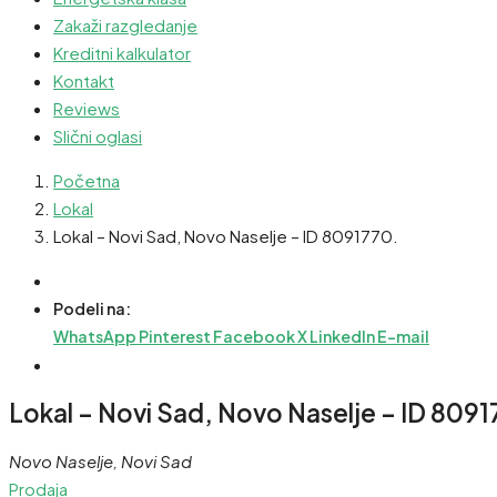
Zakaži razgledanje
Kreditni kalkulator
Kontakt
Reviews
Slični oglasi
Početna
Lokal
Lokal – Novi Sad, Novo Naselje – ID 8091770.
Podeli na:
WhatsApp
Pinterest
Facebook
X
LinkedIn
E-mail
Lokal – Novi Sad, Novo Naselje – ID 8091
Novo Naselje, Novi Sad
Prodaja