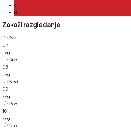
G
H
Zakaži razgledanje
Pet
07
avg
Sub
08
avg
Ned
09
avg
Pon
10
avg
Uto