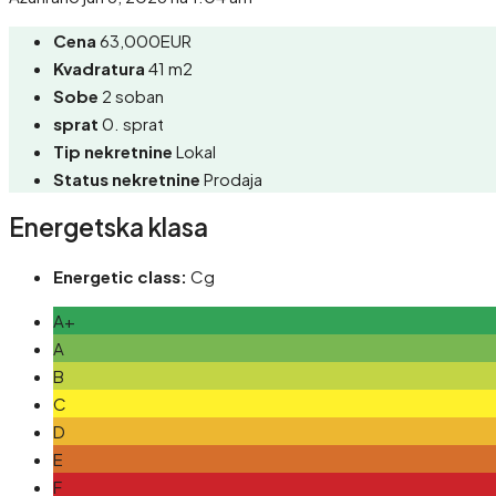
Cena
63,000EUR
Kvadratura
41 m2
Sobe
2 soban
sprat
0. sprat
Tip nekretnine
Lokal
Status nekretnine
Prodaja
Energetska klasa
Energetic class:
Cg
A+
A
B
C
D
E
F