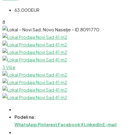
63,000EUR
8
3 Više
Podeli na:
WhatsApp
Pinterest
Facebook
X
LinkedIn
E-mail