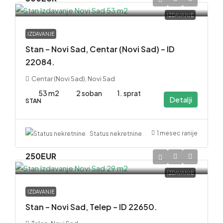
IZDAVANJE
IZDAVANJE
Stan – Novi Sad, Centar (Novi Sad) – ID
22084.
Centar (Novi Sad), Novi Sad
53 m2
2 soban
1. sprat
Detalji
STAN
1 mesec ranije
Status nekretnine
250EUR
IZDAVANJE
IZDAVANJE
Stan – Novi Sad, Telep – ID 22650.