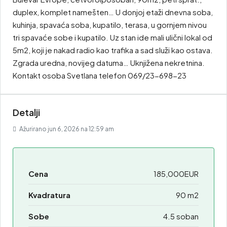
duplex, komplet namešten… U donjoj etaži dnevna soba,
kuhinja, spavaća soba, kupatilo, terasa, u gornjem nivou
tri spavaće sobe i kupatilo. Uz stan ide mali ulični lokal od
5m2, koji je nakad radio kao trafika a sad služi kao ostava.
Zgrada uredna, novijeg datuma… Uknjižena nekretnina.
Kontakt osoba Svetlana telefon 069/23-698-23
Detalji
Ažurirano jun 6, 2026 na 12:59 am
Cena
185,000EUR
Kvadratura
90 m2
Sobe
4.5 soban