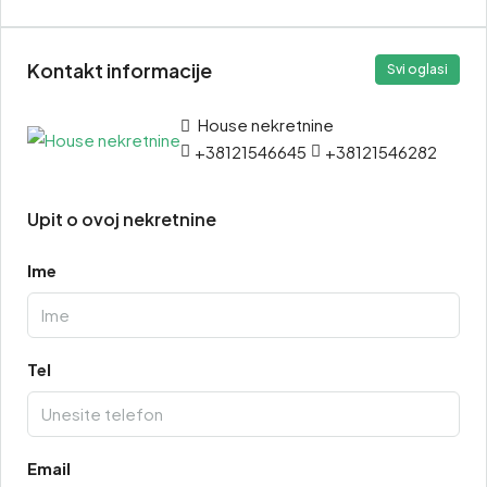
Kontakt informacije
Svi oglasi
House nekretnine
+38121546645
+38121546282
Upit o ovoj nekretnine
Ime
Tel
Email