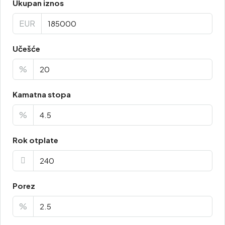
Ukupan iznos
EUR
Učešće
%
Kamatna stopa
%
Rok otplate
Porez
%