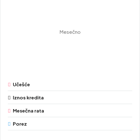
Mesečno
Učešće
Iznos kredita
Mesečna rata
Porez