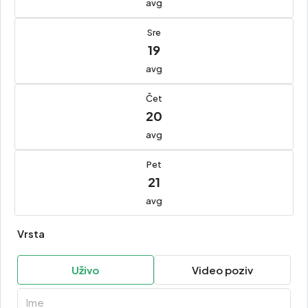
avg
Sre
19
avg
Čet
20
avg
Pet
21
avg
Vrsta
Uživo
Video poziv