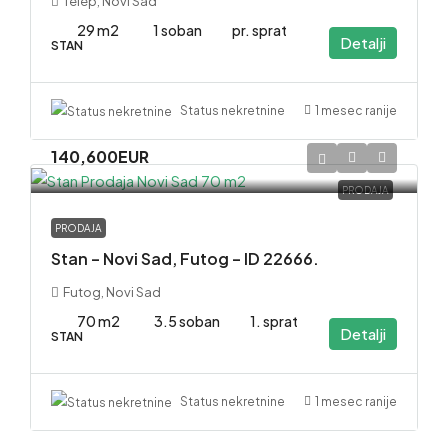
Telep, Novi Sad
29 m2
1 soban
pr. sprat
Detalji
STAN
1 mesec ranije
Status nekretnine
140,600EUR
PRODAJA
PRODAJA
Stan – Novi Sad, Futog – ID 22666.
Futog, Novi Sad
70 m2
3.5 soban
1. sprat
Detalji
STAN
1 mesec ranije
Status nekretnine