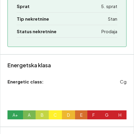
Sprat
5. sprat
Tip nekretnine
Stan
Status nekretnine
Prodaja
Energetska klasa
Energetic class:
Cg
A+
A
B
C
D
E
F
G
H