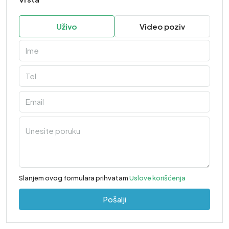
Uživo
Video poziv
Slanjem ovog formulara prihvatam
Uslove korišćenja
Pošalji