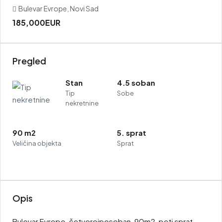
Bulevar Evrope, Novi Sad
185,000EUR
Pregled
Stan
4.5 soban
Tip
Sobe
nekretnine
90 m2
5. sprat
Veličina objekta
Sprat
Opis
Bulevar Evrope, četvoroiposoban, 90m2, peti sprat.,