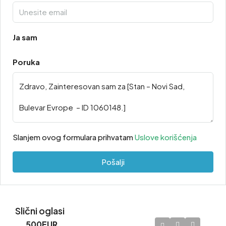
Ja sam
Poruka
Slanjem ovog formulara prihvatam
Uslove korišćenja
Pošalji
Slični oglasi
500EUR