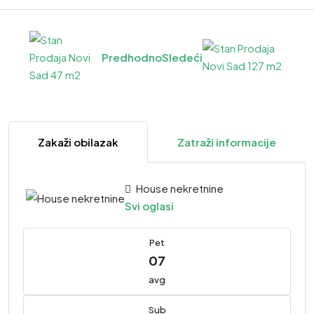
Predhodno
Sledeći
Zakaži obilazak
Zatraži informacije
House nekretnine
Svi oglasi
Pet
07
avg
Sub