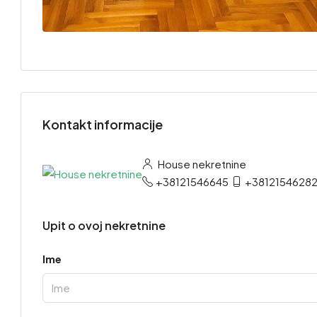
Kontakt informacije
House nekretnine
+38121546645
+3812154628
Upit o ovoj nekretnine
Ime