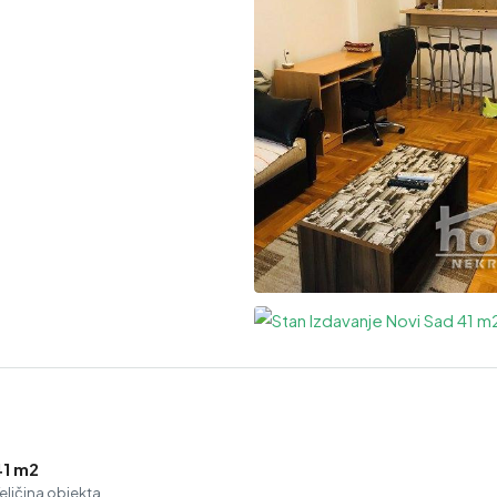
41 m2
eličina objekta