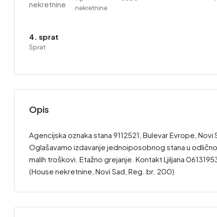
nekretnine
4. sprat
Sprat
Opis
Agencijska oznaka stana 9112521, Bulevar Evrope, Novi 
Oglašavamo izdavanje jednoiposobnog stana u odličnoj 
malih troškovi. Etažno grejanje. Kontakt Ljiljana 0613195
(House nekretnine, Novi Sad, Reg. br. 200)