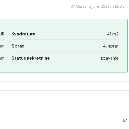
Ažurirano jun 6, 2026 na 1:08 am
UR
Kvadratura
41 m2
ban
Sprat
4. sprat
an
Status nekretnine
Izdavanje
Et