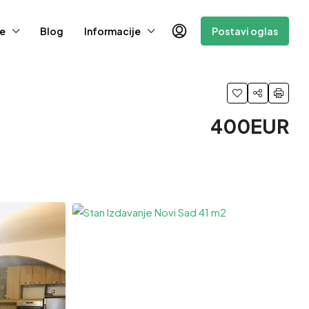
e
Blog
Informacije
Postavi oglas
400EUR