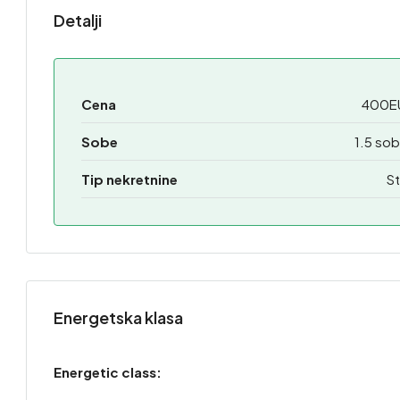
Detalji
Cena
400E
Sobe
1.5 so
Tip nekretnine
St
Energetska klasa
Energetic class: