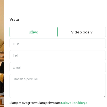
Vrsta
Uživo
Video poziv
Slanjem ovog formulara prihvatam
Uslove korišćenja