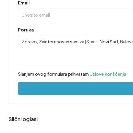
Email
Poruka
Slanjem ovog formulara prihvatam
Uslove korišćenja
Slični oglasi