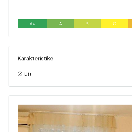
A+
A
B
C
Karakteristike
Lift