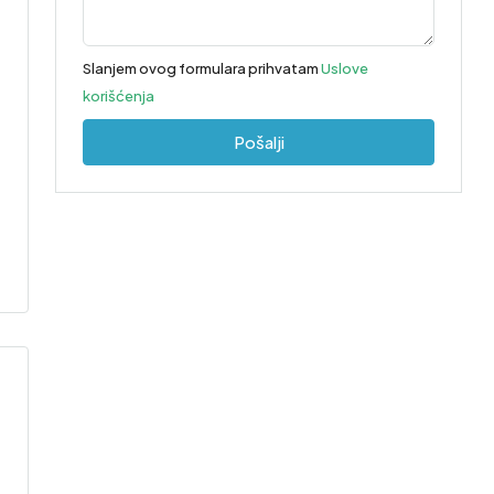
Slanjem ovog formulara prihvatam
Uslove
korišćenja
Pošalji