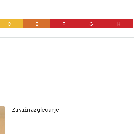
D
E
F
G
H
Zakaži razgledanje