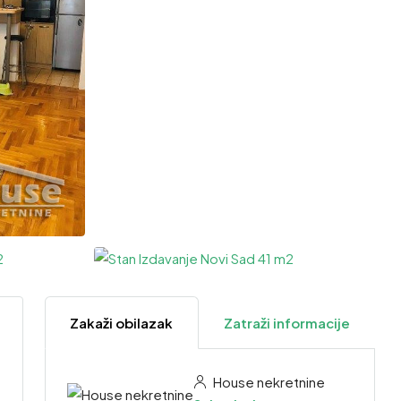
3 Više
Zakaži obilazak
Zatraži informacije
House nekretnine