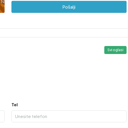
Pošalji
Svi oglasi
2
Tel