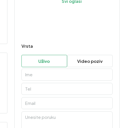
Svi oglasi
Vrsta
Uživo
Video poziv