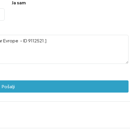
Ja sam
Pošalji