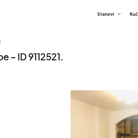
Stanovi
Kuć
.
e – ID 9112521.