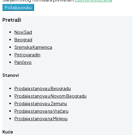
Pošalji poruku
Pretraži
Novi Sad
Beograd
Sremska Kamenica
Petrovaradin
Pančevo
Stanovi
Prodaja stanova u Beogradu
Prodaja stanova u Novom Beogradu
Prodaja stanova u Zemunu
Prodaja stanova na Vračaru
Prodaja stanova na Mirijevu
Kuće