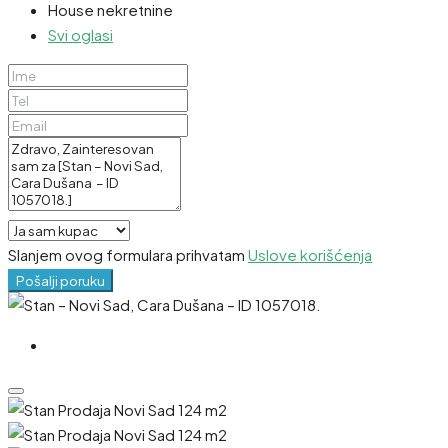
House nekretnine
Svi oglasi
Slanjem ovog formulara prihvatam
Uslove korišćenja
Pošalji poruku