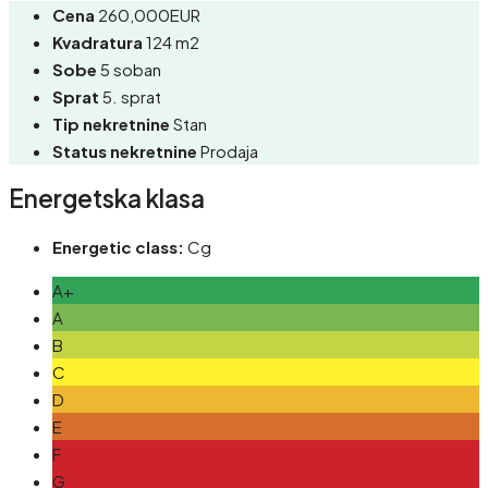
Cena
260,000EUR
Kvadratura
124 m2
Sobe
5 soban
Sprat
5. sprat
Tip nekretnine
Stan
Status nekretnine
Prodaja
Energetska klasa
Energetic class:
Cg
A+
A
B
C
D
E
F
G