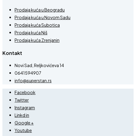
Prodaja kuća u Beogradu
Prodaja kuća u Novom Sadu
Prodaja kuća Subotica
Prodaja kuća Niš
Prodaja kuća Zrenjanin
Kontakt
Novi Sad, Reljkovićeva 14
0641594907
info@superstan.rs
Facebook
Twitter
Instagram
Linkd in
Google +
Youtube