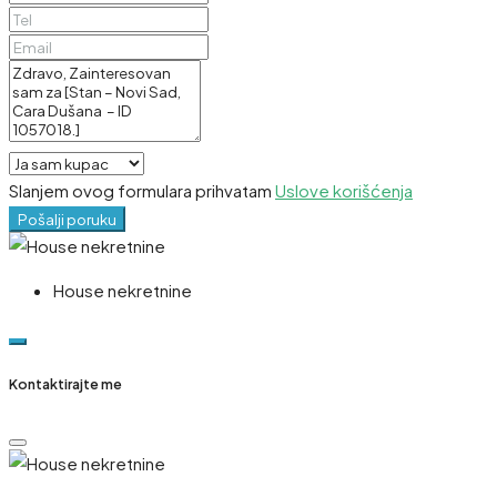
Slanjem ovog formulara prihvatam
Uslove korišćenja
Pošalji poruku
House nekretnine
Kontaktirajte me