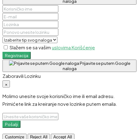
naloga
Slažem se sa vašim
uslovima Korišćenje
Registracija
Prijavite se putem Google
naloga
Zaboravili Lozinku
×
Molimo unesite svoje korisničko ime ili email adresu.
Primićete link za kreiranje nove lozinke putem emaila.
Pošalji
Customize
Reject All
Accept All