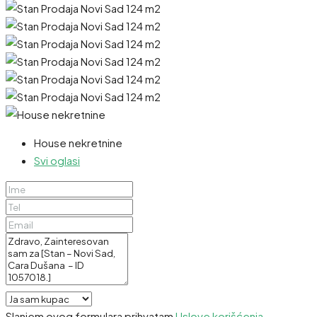
House nekretnine
Svi oglasi
Slanjem ovog formulara prihvatam
Uslove korišćenja