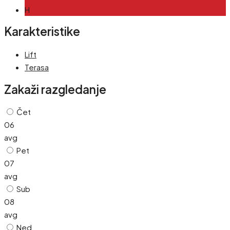
H
Karakteristike
Lift
Terasa
Zakaži razgledanje
Čet
06
avg
Pet
07
avg
Sub
08
avg
Ned