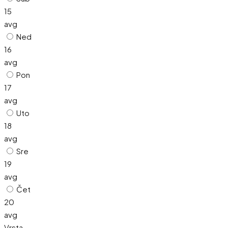
15
avg
Ned
16
avg
Pon
17
avg
Uto
18
avg
Sre
19
avg
Čet
20
avg
Vrsta