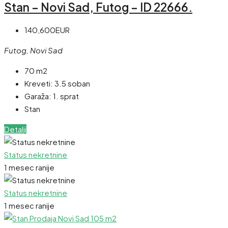
Stan – Novi Sad, Futog – ID 22666.
140,600EUR
Futog, Novi Sad
70 m2
Kreveti:
3.5 soban
Garaža:
1. sprat
Stan
Detalji
Status nekretnine
1 mesec ranije
Status nekretnine
1 mesec ranije