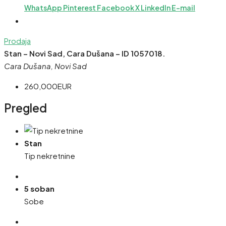
WhatsApp
Pinterest
Facebook
X
LinkedIn
E-mail
Prodaja
Stan – Novi Sad, Cara Dušana – ID 1057018.
Cara Dušana, Novi Sad
260,000EUR
Pregled
Stan
Tip nekretnine
5 soban
Sobe