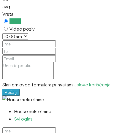
avg
Vrsta
Uživo
Video poziv
Slanjem ovog formulara prihvatam
Uslove korišćenja
Pošalji
House nekretnine
Svi oglasi