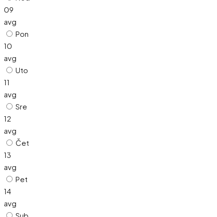
09
avg
Pon
10
avg
Uto
11
avg
Sre
12
avg
Čet
13
avg
Pet
14
avg
Sub