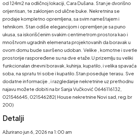
od 124m2 na odličnoj lokaciji, Cara Dušana. Stan je dvorišno
orijentisan, te zaklonjen od ulične buke. Nekretnina se
prodaje kompletno opremljena, sa svim nameštajem i
tehnikom. Stan odiše elegancijom i opremljen je sa puno
ukusa, sa iskorišćenim svakim centimetrom prostora kao i
mnoštvom ugradnih elemenata projektovanih da boravak u
ovom domu bude savršeno udoban. Velike , komotne i svetle
prostorije raspoređene su na dve etaže.U prizemlju su veliki
funkcionalan dnevni boravak, kuhinja, kupatilo, i velika spavaća
soba, na spratu tri sobe i kupatilo.Stan poseduje terasu. Sve
dodatne informacije , i razgledanje nekretnine uz prethodnu
najavu možete dobiti na br Sanja Vučković 0646116132,
021546645, 021546282( House nekretnine Novi sad, reg.br
200)
Detalji
Ažurirano jun 6, 2026 na 1:00 am