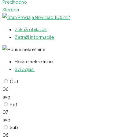
Predhodno
Sledeći
Zakaži obilazak
Zatraži informacije
House nekretnine
Svi oglasi
Čet
06
avg
Pet
07
avg
Sub
08