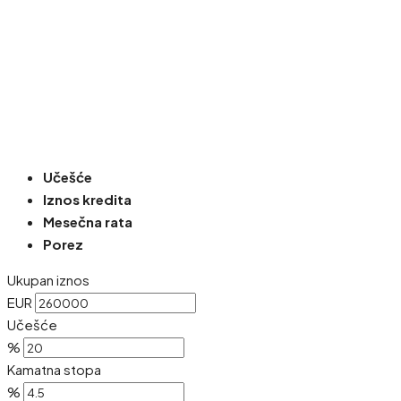
Učešće
Iznos kredita
Mesečna rata
Porez
Ukupan iznos
EUR
Učešće
%
Kamatna stopa
%