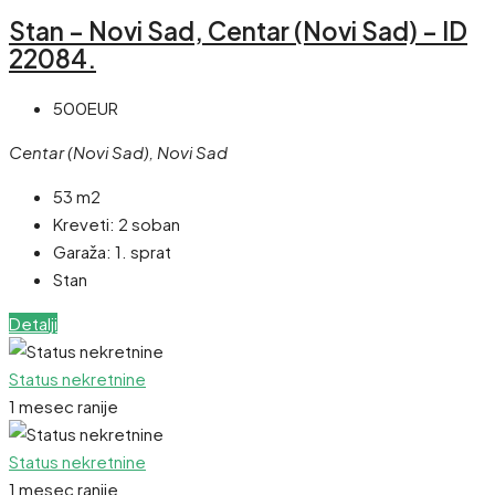
Stan – Novi Sad, Centar (Novi Sad) – ID
22084.
500EUR
Centar (Novi Sad), Novi Sad
53 m2
Kreveti:
2 soban
Garaža:
1. sprat
Stan
Detalji
Status nekretnine
1 mesec ranije
Status nekretnine
1 mesec ranije