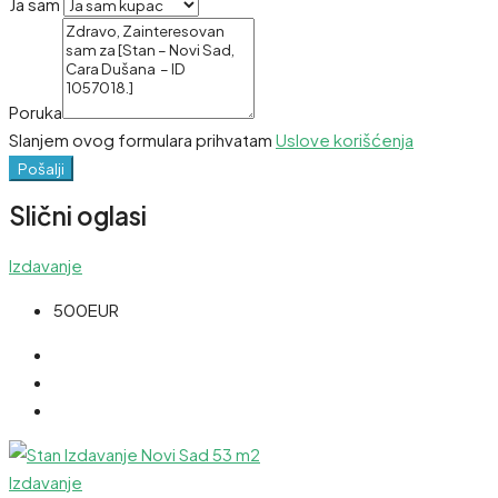
Ja sam
Poruka
Slanjem ovog formulara prihvatam
Uslove korišćenja
Pošalji
Slični oglasi
Izdavanje
500EUR
Izdavanje