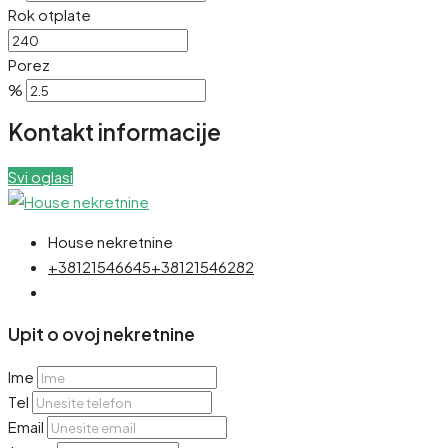
Rok otplate
Porez
%
Kontakt informacije
Svi oglasi
House nekretnine
+38121546645
+38121546282
Upit o ovoj nekretnine
Ime
Tel
Email