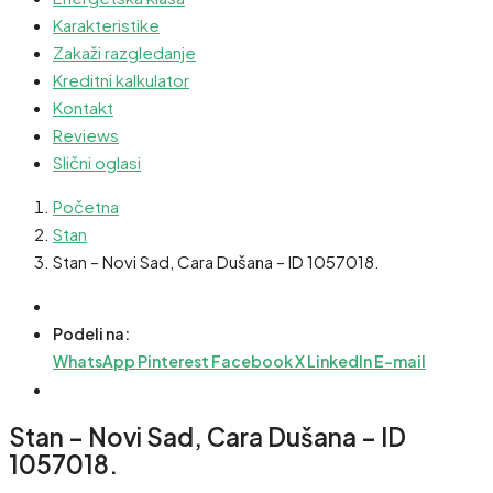
Karakteristike
Zakaži razgledanje
Kreditni kalkulator
Kontakt
Reviews
Slični oglasi
Početna
Stan
Stan – Novi Sad, Cara Dušana – ID 1057018.
Podeli na:
WhatsApp
Pinterest
Facebook
X
LinkedIn
E-mail
Stan – Novi Sad, Cara Dušana – ID
1057018.