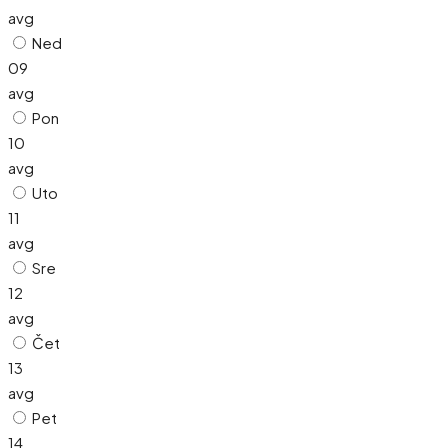
avg
Ned
09
avg
Pon
10
avg
Uto
11
avg
Sre
12
avg
Čet
13
avg
Pet
14