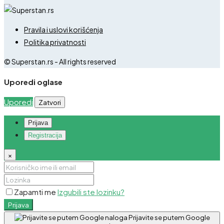
Pravila i uslovi korišćenja
Politika privatnosti
© Superstan.rs - All rights reserved
Uporedi oglase
Uporedi
Zatvori
Prijava
Registracija
×
Zapamti me
Izgubili ste lozinku?
Prijava
Prijavite se putem Google