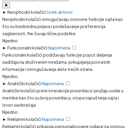
✖
►
Neophodni kolačići
Uvek aktivno
Neophodni kolačići omogućavaju osnovne funkcije sajta kao
što su bezbedna prijava i podešavanje preferencija
saglasnosti. Ne čuvaju lične podatke.
Nijedno
►
Funkcionalni kolačići
Napomena
Funkcionalni kolačići podržavaju funkcije poput deljenja
sadržaja na društvenim mrežama, prikupljanja povratnih
informacija i omogućavanja alata trećih strana.
Nijedno
►
Analitički kolačići
Napomena
Analitički kolačići prate interakcije posetilaca i pružaju uvide u
metrike kao što su broj posetilaca, stopa napuštanja sajta i
izvori saobraćaja.
Nijedno
►
Reklamni kolačići
Napomena
Reklamni kolačići prikazuju personalizovane oglase na osnovu