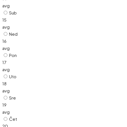
avg
Sub
15
avg
Ned
16
avg
Pon
17
avg
Uto
18
avg
Sre
19
avg
Čet
20