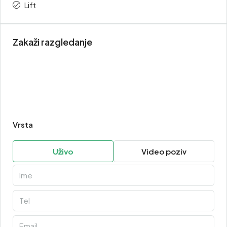
Lift
Zakaži razgledanje
Vrsta
Uživo
Video poziv