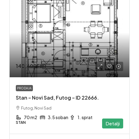
140,600EUR
PRODAJA
Stan – Novi Sad, Futog – ID 22666.
Futog, Novi Sad
70 m2
3.5 soban
1. sprat
STAN
Detalji