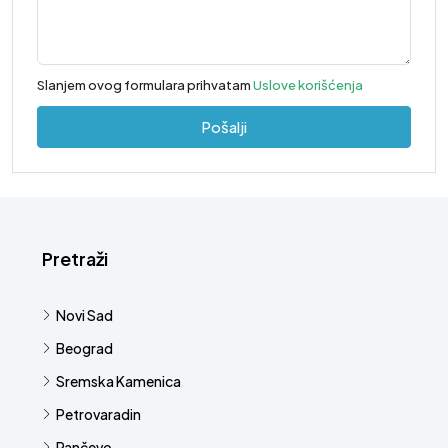
Slanjem ovog formulara prihvatam
Uslove korišćenja
Pošalji
Pretraži
Novi Sad
Beograd
Sremska Kamenica
Petrovaradin
Pančevo