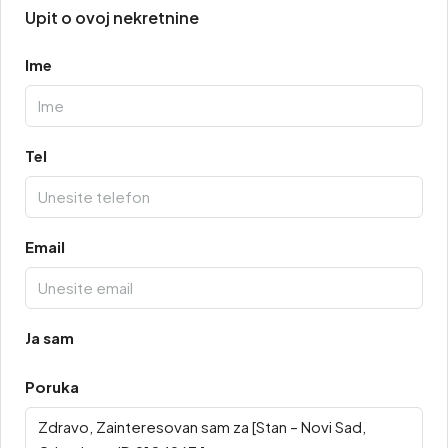
Upit o ovoj nekretnine
Ime
Tel
Email
Ja sam
Poruka