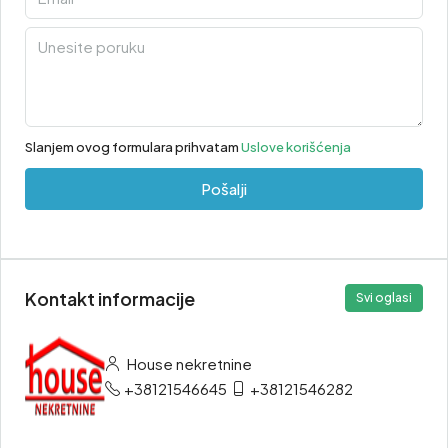
Slanjem ovog formulara prihvatam
Uslove korišćenja
Pošalji
Kontakt informacije
Svi oglasi
House nekretnine
+38121546645
+38121546282