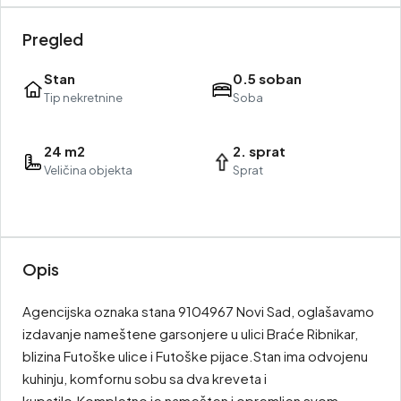
Pregled
Stan
0.5 soban
Tip nekretnine
Soba
24 m2
2. sprat
Veličina objekta
Sprat
Opis
Agencijska oznaka stana 9104967 Novi Sad, oglašavamo
izdavanje nameštene garsonjere u ulici Braće Ribnikar,
blizina Futoške ulice i Futoške pijace.Stan ima odvojenu
kuhinju, komfornu sobu sa dva kreveta i
kupatilo.Kompletno je namešten i opremljen svom