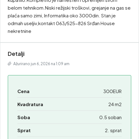
belom tehnikom.Niski režijski troškovi, grejanje na gas se
plaća samo zimi, Informatika oko 3000din. Stan je
odmah useljiv,kontakt 063/525-826 Srđan House
nekretnine
Detalji
Ažurirano jun 6, 2026 na 1:09 am
Cena
300EUR
Kvadratura
24 m2
Soba
0.5 soban
Sprat
2. sprat