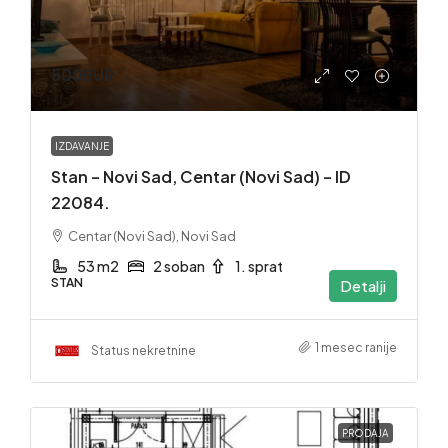
500EUR
IZDAVANJE
Stan – Novi Sad, Centar (Novi Sad) – ID
22084.
Centar (Novi Sad), Novi Sad
53 m2
2 soban
1. sprat
STAN
Detalji
1 mesec ranije
Status nekretnine
PRODAJA