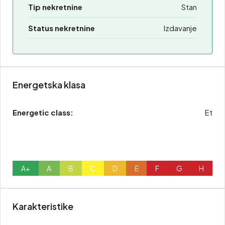
Tip nekretnine
Stan
Status nekretnine
Izdavanje
Energetska klasa
Energetic class:
Et
A+
A
B
C
D
E
F
G
H
Karakteristike