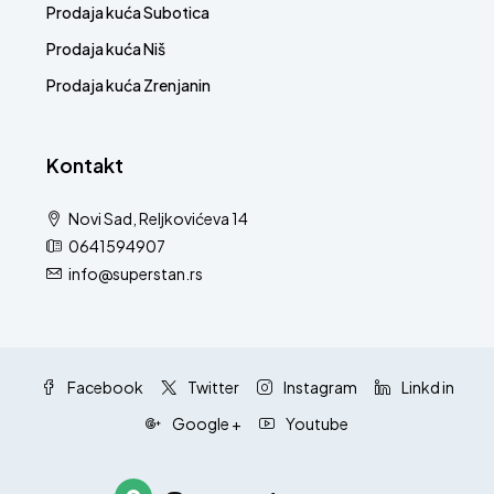
Prodaja kuća Subotica
Prodaja kuća Niš
Prodaja kuća Zrenjanin
Kontakt
Novi Sad, Reljkovićeva 14
0641594907
info@superstan.rs
Facebook
Twitter
Instagram
Linkd in
Google +
Youtube