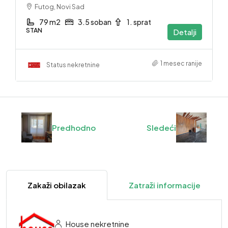
Futog, Novi Sad
79 m2
3.5 soban
1. sprat
STAN
Detalji
1 mesec ranije
Status nekretnine
Predhodno
Sledeći
Zakaži obilazak
Zatraži informacije
House nekretnine