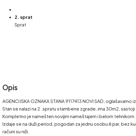
2. sprat
Sprat
Opis
AGENCIJSKA OZNAKA STANA 9117413 NOVI SAD, oglašavamo izdav
Stan se nalazi na 2 .spratu stambene zgrade, ima 30m2, sastoji s
Kompletno je namešten novijim nameštajem i belom tehnikom
Izdaje se na duži period, pogodan za jednu osobu ili par, bez kuć
računi su niži.