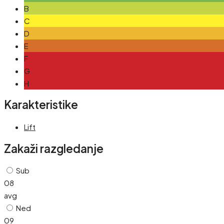
B
C
D
E
F
G
H
Karakteristike
Lift
Zakaži razgledanje
Sub
08
avg
Ned
09