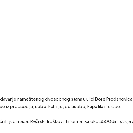
anje nameštenog dvosobnog stana u ulici Bore Prodanovića, b
e iz predsoblja, sobe, kuhinje, polusobe, kupatila i terase.
.
nih ljubimaca. Režijski troškovi: Informatika oko 3500din, struja 