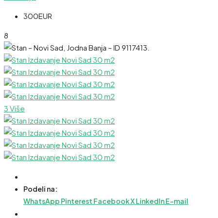
300EUR
8
3 Više
Podeli na:
WhatsApp
Pinterest
Facebook
X
LinkedIn
E-mail