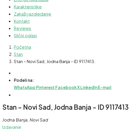
Karakteristike
Zakaži razgledanje
Kontakt
Reviews
Slični oglasi
Početna
Stan
Stan – Novi Sad, Jodna Banja – ID 9117413.
Podeli na:
WhatsApp
Pinterest
Facebook
X
LinkedIn
E-mail
Stan – Novi Sad, Jodna Banja – ID 9117413
Jodna Banja, Novi Sad
Izdavanje