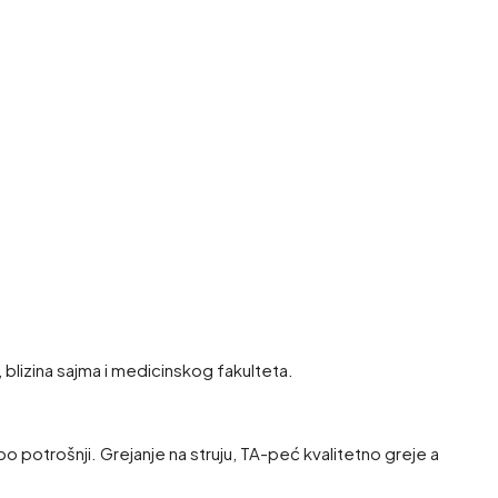
lizina sajma i medicinskog fakulteta.
po potrošnji. Grejanje na struju, TA-peć kvalitetno greje a