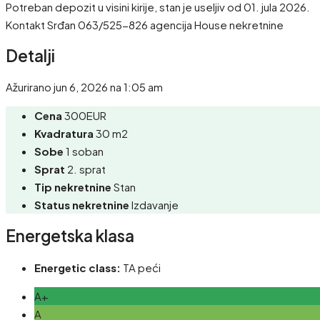
Potreban depozit u visini kirije, stan je useljiv od 01. jula 2026.
Kontakt Srđan 063/525-826 agencija House nekretnine
Detalji
Ažurirano jun 6, 2026 na 1:05 am
Cena
300EUR
Kvadratura
30 m2
Sobe
1 soban
Sprat
2. sprat
Tip nekretnine
Stan
Status nekretnine
Izdavanje
Energetska klasa
Energetic class:
TA peći
A+
A