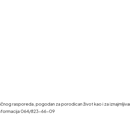
ičnog rasporeda, pogodan za porodican život kao i za iznajmljiva
 informacija 064/823-66-09