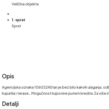
Veličina objekta
1. sprat
Sprat
Opis
Agencijska oznaka 1060324Stan je bez bilo kakvih ulaganja, odl
kupatila i terase…Mogućnost kupovine putem kredita.Za više
Detalji