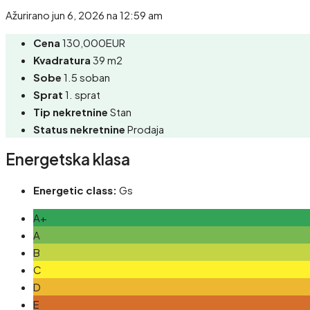
Ažurirano jun 6, 2026 na 12:59 am
Cena
130,000EUR
Kvadratura
39 m2
Sobe
1.5 soban
Sprat
1. sprat
Tip nekretnine
Stan
Status nekretnine
Prodaja
Energetska klasa
Energetic class:
Gs
A+
A
B
C
D
E