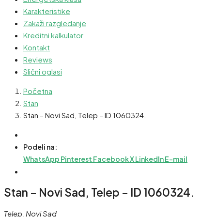
Karakteristike
Zakaži razgledanje
Kreditni kalkulator
Kontakt
Reviews
Slični oglasi
Početna
Stan
Stan – Novi Sad, Telep – ID 1060324.
Podeli na:
WhatsApp
Pinterest
Facebook
X
LinkedIn
E-mail
Stan – Novi Sad, Telep – ID 1060324.
Telep, Novi Sad