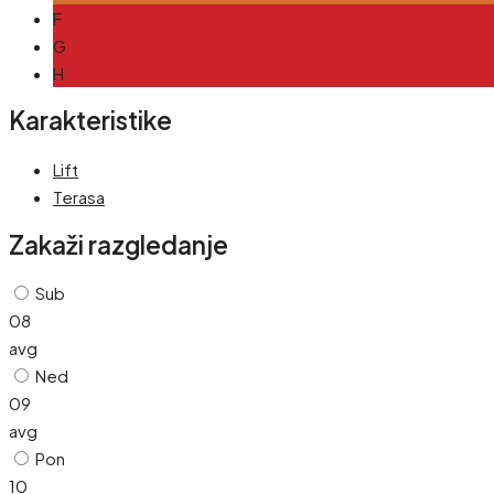
F
G
H
Karakteristike
Lift
Terasa
Zakaži razgledanje
Sub
08
avg
Ned
09
avg
Pon
10