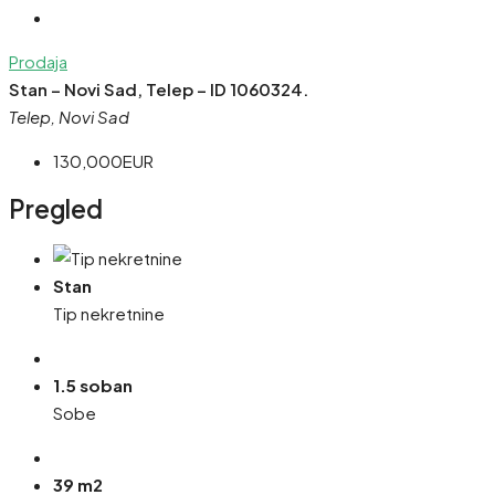
Prodaja
Stan – Novi Sad, Telep – ID 1060324.
Telep, Novi Sad
130,000EUR
Pregled
Stan
Tip nekretnine
1.5 soban
Sobe
39 m2