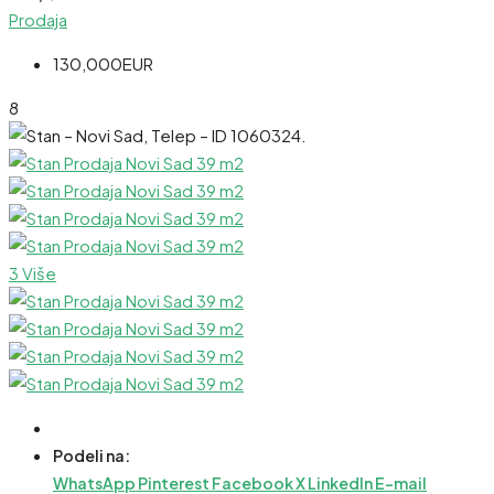
Prodaja
130,000EUR
8
3 Više
Podeli na:
WhatsApp
Pinterest
Facebook
X
LinkedIn
E-mail