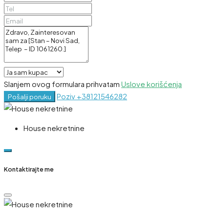
Slanjem ovog formulara prihvatam
Uslove korišćenja
Poziv
+38121546282
Pošalji poruku
House nekretnine
Kontaktirajte me