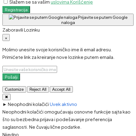
Slažem se sa vašim
uslovima Korišćenje
Registracija
Prijavite se putem Google
naloga
Zaboravili Lozinku
×
Molimo unesite svoje korisničko ime ili email adresu.
Primićete link za kreiranje nove lozinke putem emaila.
Pošalji
Customize
Reject All
Accept All
✖
►
Neophodni kolačići
Uvek aktivno
Neophodni kolačići omogućavaju osnovne funkcije sajta kao
što su bezbedna prijava i podešavanje preferencija
saglasnosti. Ne čuvaju lične podatke.
Nijedno