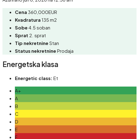
Cena
360,000EUR
Kvadratura
135 m2
Sobe
4.5 soban
Sprat
2. sprat
Tip nekretnine
Stan
Status nekretnine
Prodaja
Energetska klasa
Energetic class:
Et
A+
A
B
C
D
E
F