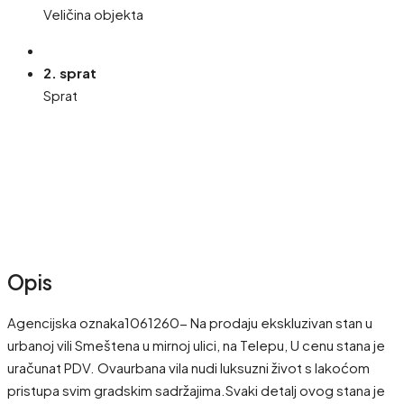
Veličina objekta
2. sprat
Sprat
Opis
Agencijska oznaka1061260- Na prodaju ekskluzivan stan u
urbanoj vili Smeštena u mirnoj ulici, na Telepu, U cenu stana je
uračunat PDV. Ovaurbana vila nudi luksuzni život s lakoćom
pristupa svim gradskim sadržajima.Svaki detalj ovog stana je