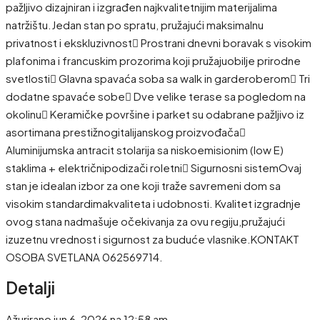
pažljivo dizajniran i izgrađen najkvalitetnijim materijalima
natržištu.Jedan stan po spratu, pružajući maksimalnu
privatnost i ekskluzivnost Prostrani dnevni boravak s visokim
plafonima i francuskim prozorima koji pružajuobilje prirodne
svetlosti Glavna spavaća soba sa walk in garderoberom Tri
dodatne spavaće sobe Dve velike terase sa pogledom na
okolinu Keramičke površine i parket su odabrane pažljivo iz
asortimana prestižnogitalijanskog proizvođača
Aluminijumska antracit stolarija sa niskoemisionim (low E)
staklima + električnipodizači roletni Sigurnosni sistemOvaj
stan je idealan izbor za one koji traže savremeni dom sa
visokim standardimakvaliteta i udobnosti. Kvalitet izgradnje
ovog stana nadmašuje očekivanja za ovu regiju,pružajući
izuzetnu vrednost i sigurnost za buduće vlasnike.KONTAKT
OSOBA SVETLANA 062569714.
Detalji
Ažurirano jun 6, 2026 na 12:58 am