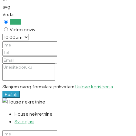
avg
Vrsta
Uživo
Video poziv
Slanjem ovog formulara prihvatam
Uslove korišćenja
Pošalji
House nekretnine
Svi oglasi