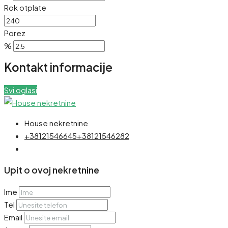
Rok otplate
Porez
%
Kontakt informacije
Svi oglasi
House nekretnine
+38121546645
+38121546282
Upit o ovoj nekretnine
Ime
Tel
Email