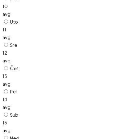
10
avg
Uto
11
avg
Sre
12
avg
Čet
13
avg
Pet
14
avg
Sub
15
avg
Ned