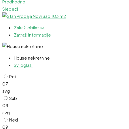
Predhodno
Sledeći
Zakaži obilazak
Zatraži informacije
House nekretnine
Svi oglasi
Pet
07
avg
Sub
08
avg
Ned
09