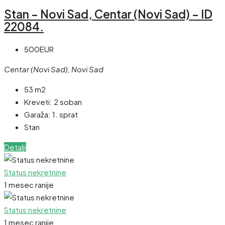
Stan – Novi Sad, Centar (Novi Sad) – ID
22084.
500EUR
Centar (Novi Sad), Novi Sad
53 m2
Kreveti:
2 soban
Garaža:
1. sprat
Stan
Detalji
Status nekretnine
1 mesec ranije
Status nekretnine
1 mesec ranije