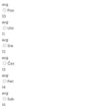
avg
Pon
10
avg
Uto
11
avg
Sre
12
avg
Čet
13
avg
Pet
14
avg
Sub
15