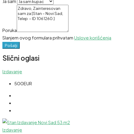
Ja sam
Poruka
Slanjem ovog formulara prihvatam
Uslove korišćenja
Pošalji
Slični oglasi
Izdavanje
500EUR
Izdavanje