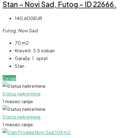
Stan – Novi Sad, Futog – ID 22666.
140,600EUR
Futog, Novi Sad
70 m2
Kreveti:
3.5 soban
Garaža:
1. sprat
Stan
Detalji
Status nekretnine
1 mesec ranije
Status nekretnine
1 mesec ranije