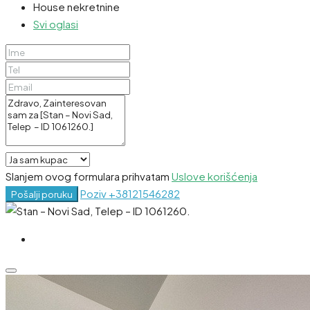
House nekretnine
Svi oglasi
Slanjem ovog formulara prihvatam
Uslove korišćenja
Poziv
+38121546282
Pošalji poruku