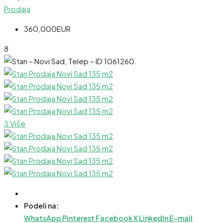
Prodaja
360,000EUR
8
3 Više
Podeli na:
WhatsApp
Pinterest
Facebook
X
LinkedIn
E-mail