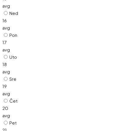
avg
Ned
16
avg
Pon
17
avg
Uto
18
avg
Sre
19
avg
Čet
20
avg
Pet
21