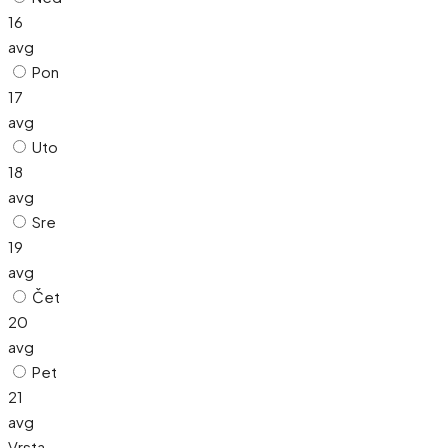
16
avg
Pon
17
avg
Uto
18
avg
Sre
19
avg
Čet
20
avg
Pet
21
avg
Vrsta