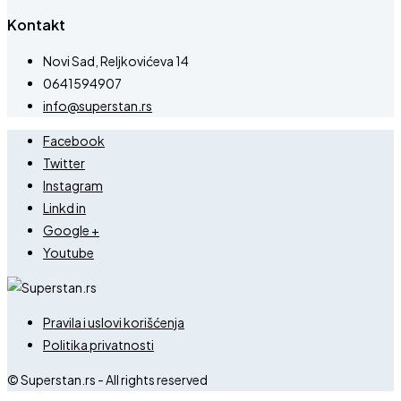
Kontakt
Novi Sad, Reljkovićeva 14
0641594907
info@superstan.rs
Facebook
Twitter
Instagram
Linkd in
Google +
Youtube
Pravila i uslovi korišćenja
Politika privatnosti
© Superstan.rs - All rights reserved