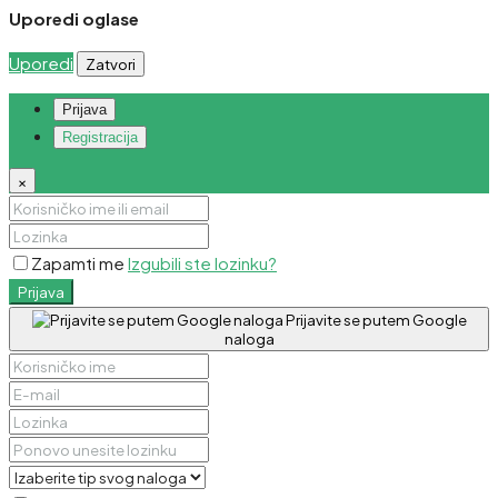
Uporedi oglase
Uporedi
Zatvori
Prijava
Registracija
×
Zapamti me
Izgubili ste lozinku?
Prijava
Prijavite se putem Google
naloga