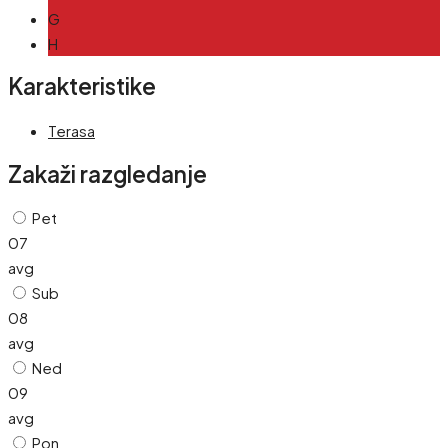
G
H
Karakteristike
Terasa
Zakaži razgledanje
Pet
07
avg
Sub
08
avg
Ned
09
avg
Pon