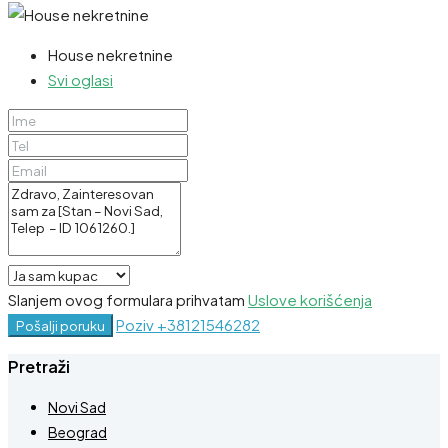
House nekretnine
Svi oglasi
Slanjem ovog formulara prihvatam
Uslove korišćenja
Poziv
+38121546282
Pošalji poruku
Pretraži
Novi Sad
Beograd