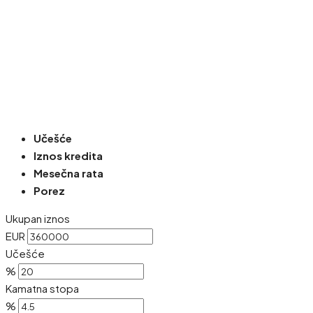
Učešće
Iznos kredita
Mesečna rata
Porez
Ukupan iznos
EUR
Učešće
%
Kamatna stopa
%