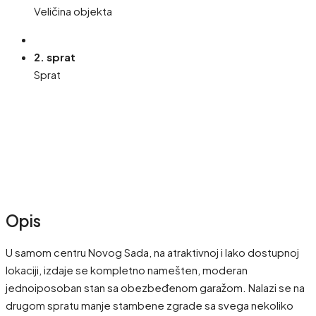
Veličina objekta
2. sprat
Sprat
Opis
U samom centru Novog Sada, na atraktivnoj i lako dostupnoj
lokaciji, izdaje se kompletno namešten, moderan
jednoiposoban stan sa obezbeđenom garažom. Nalazi se na
drugom spratu manje stambene zgrade sa svega nekoliko