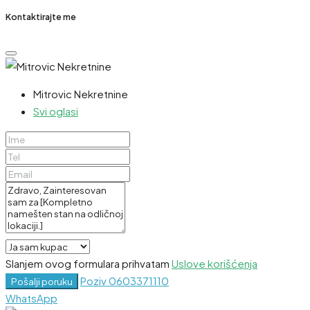
Kontaktirajte me
Mitrovic Nekretnine
Svi oglasi
Slanjem ovog formulara prihvatam
Uslove korišćenja
Poziv
0603371110
Pošalji poruku
WhatsApp