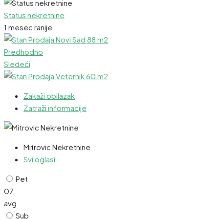
Status nekretnine
1 mesec ranije
Predhodno
Sledeći
Zakaži obilazak
Zatraži informacije
Mitrovic Nekretnine
Svi oglasi
Pet
07
avg
Sub