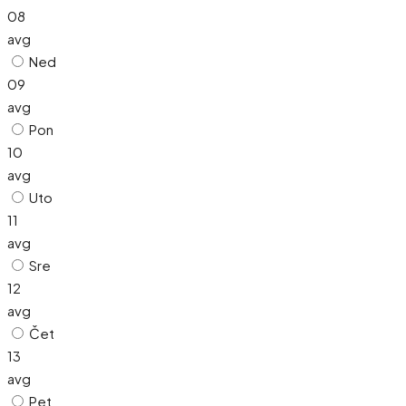
08
avg
Ned
09
avg
Pon
10
avg
Uto
11
avg
Sre
12
avg
Čet
13
avg
Pet