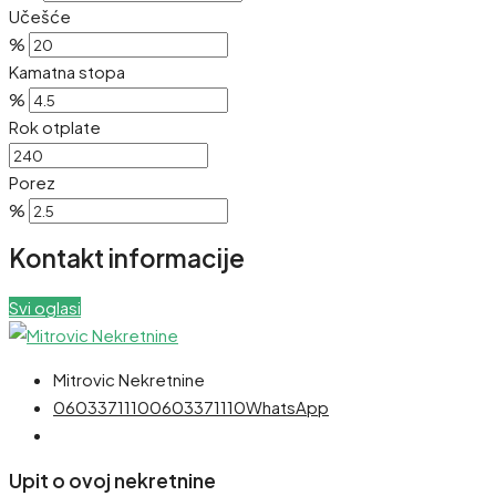
Učešće
%
Kamatna stopa
%
Rok otplate
Porez
%
Kontakt informacije
Svi oglasi
Mitrovic Nekretnine
0603371110
0603371110
WhatsApp
Upit o ovoj nekretnine