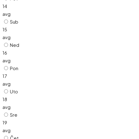
14
avg
Sub
15
avg
Ned
16
avg
Pon
17
avg
Uto
18
avg
Sre
19
avg
Čet