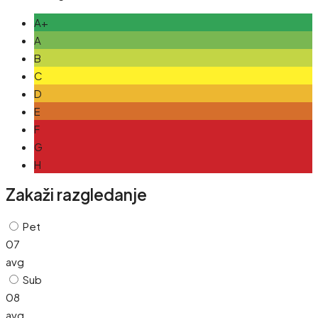
A+
A
B
C
D
E
F
G
H
Zakaži razgledanje
Pet
07
avg
Sub
08
avg