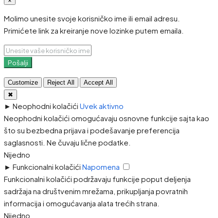
Molimo unesite svoje korisničko ime ili email adresu.
Primićete link za kreiranje nove lozinke putem emaila.
Pošalji
Customize
Reject All
Accept All
✖
►
Neophodni kolačići
Uvek aktivno
Neophodni kolačići omogućavaju osnovne funkcije sajta kao
što su bezbedna prijava i podešavanje preferencija
saglasnosti. Ne čuvaju lične podatke.
Nijedno
►
Funkcionalni kolačići
Napomena
Funkcionalni kolačići podržavaju funkcije poput deljenja
sadržaja na društvenim mrežama, prikupljanja povratnih
informacija i omogućavanja alata trećih strana.
Nijedno