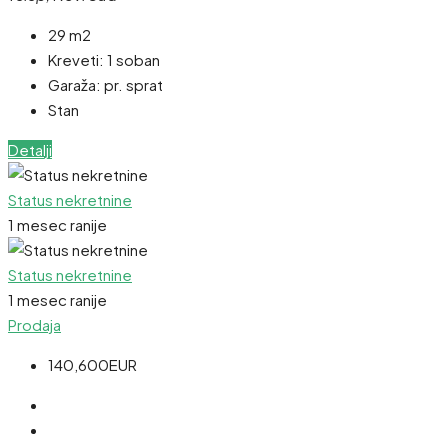
29 m2
Kreveti:
1 soban
Garaža:
pr. sprat
Stan
Detalji
Status nekretnine
1 mesec ranije
Status nekretnine
1 mesec ranije
Prodaja
140,600EUR