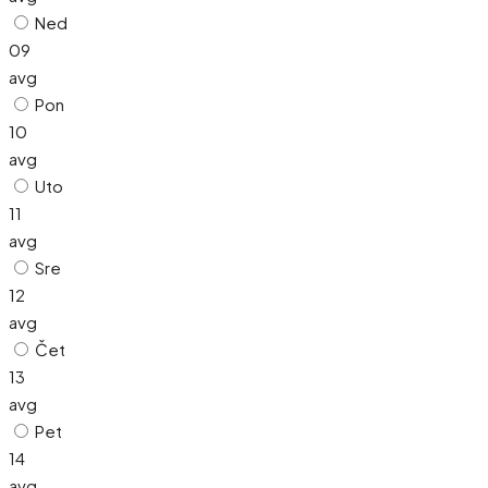
Ned
09
avg
Pon
10
avg
Uto
11
avg
Sre
12
avg
Čet
13
avg
Pet
14
avg