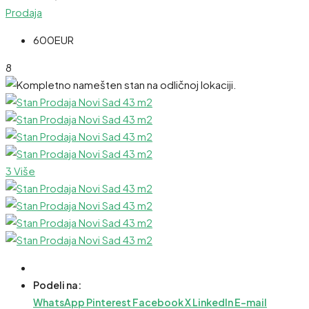
Prodaja
600EUR
8
3 Više
Podeli na:
WhatsApp
Pinterest
Facebook
X
LinkedIn
E-mail