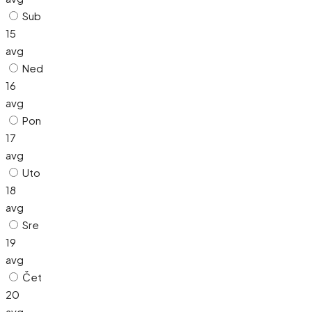
Sub
15
avg
Ned
16
avg
Pon
17
avg
Uto
18
avg
Sre
19
avg
Čet
20
avg