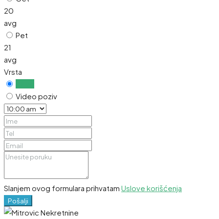
20
avg
Pet
21
avg
Vrsta
Uživo
Video poziv
Slanjem ovog formulara prihvatam
Uslove korišćenja
Pošalji