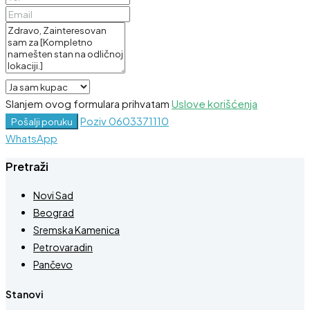
Slanjem ovog formulara prihvatam
Uslove korišćenja
Poziv
0603371110
Pošalji poruku
WhatsApp
Pretraži
Novi Sad
Beograd
Sremska Kamenica
Petrovaradin
Pančevo
Stanovi