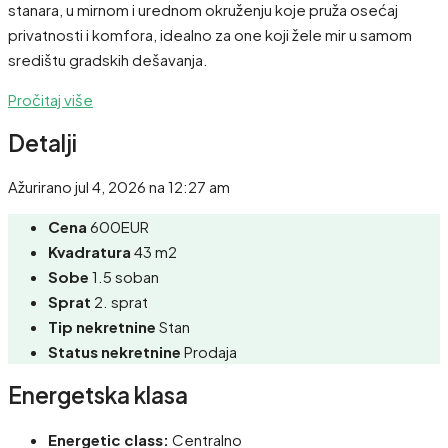
stanara, u mirnom i urednom okruženju koje pruža osećaj
privatnosti i komfora, idealno za one koji žele mir u samom
središtu gradskih dešavanja.
Pročitaj više
Detalji
Ažurirano jul 4, 2026 na 12:27 am
Cena
600EUR
Kvadratura
43 m2
Sobe
1.5 soban
Sprat
2. sprat
Tip nekretnine
Stan
Status nekretnine
Prodaja
Energetska klasa
Energetic class:
Centralno