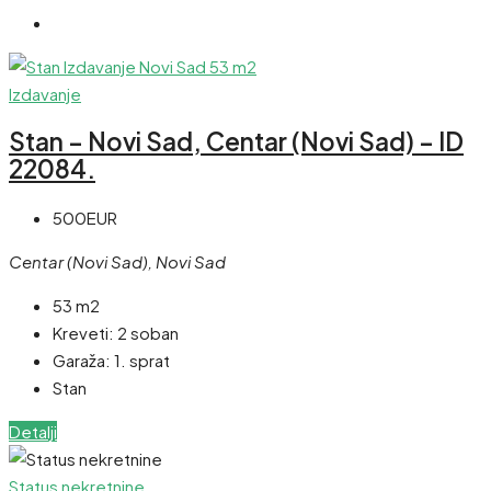
Izdavanje
Stan – Novi Sad, Centar (Novi Sad) – ID
22084.
500EUR
Centar (Novi Sad), Novi Sad
53 m2
Kreveti:
2 soban
Garaža:
1. sprat
Stan
Detalji
Status nekretnine