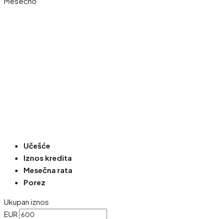
Mesečno
Učešće
Iznos kredita
Mesečna rata
Porez
Ukupan iznos
EUR