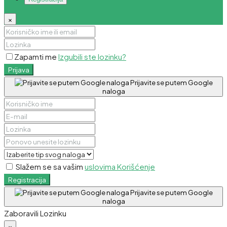
×
Zapamti me
Izgubili ste lozinku?
Prijava
Prijavite se putem Google
naloga
Slažem se sa vašim
uslovima Korišćenje
Registracija
Prijavite se putem Google
naloga
Zaboravili Lozinku
×