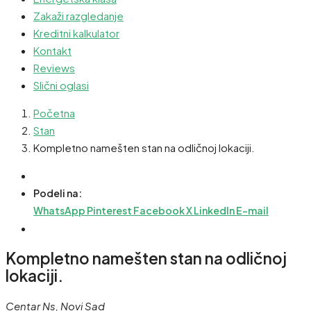
Zakaži razgledanje
Kreditni kalkulator
Kontakt
Reviews
Slični oglasi
Početna
Stan
Kompletno namešten stan na odličnoj lokaciji.
Podeli na:
WhatsApp
Pinterest
Facebook
X
LinkedIn
E-mail
Kompletno namešten stan na odličnoj
lokaciji.
Centar Ns, Novi Sad