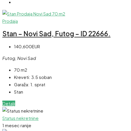
Prodaja
Stan – Novi Sad, Futog – ID 22666.
140,600EUR
Futog, Novi Sad
70 m2
Kreveti:
3.5 soban
Garaža:
1. sprat
Stan
Detalji
Status nekretnine
1 mesec ranije