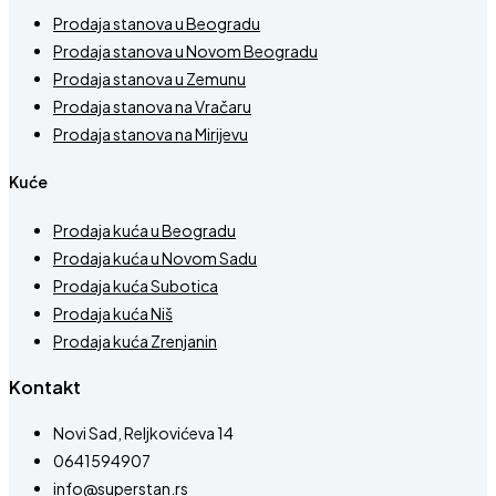
Prodaja stanova u Beogradu
Prodaja stanova u Novom Beogradu
Prodaja stanova u Zemunu
Prodaja stanova na Vračaru
Prodaja stanova na Mirijevu
Kuće
Prodaja kuća u Beogradu
Prodaja kuća u Novom Sadu
Prodaja kuća Subotica
Prodaja kuća Niš
Prodaja kuća Zrenjanin
Kontakt
Novi Sad, Reljkovićeva 14
0641594907
info@superstan.rs