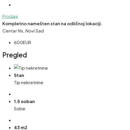
Prodaja
Kompletno namešten stan na odličnoj lokaciji.
Centar Ns, Novi Sad
600EUR
Pregled
Stan
Tip nekretnine
1.5 soban
Sobe
43 m2