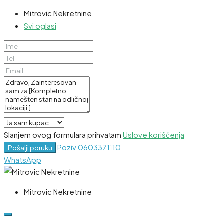
Mitrovic Nekretnine
Svi oglasi
Slanjem ovog formulara prihvatam
Uslove korišćenja
Poziv
0603371110
Pošalji poruku
WhatsApp
Mitrovic Nekretnine