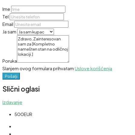
Ime
Tel
Email
Ja sam
Poruka
Slanjem ovog formulara prihvatam
Uslove korišćenja
Pošalji
Slični oglasi
Izdavanje
500EUR