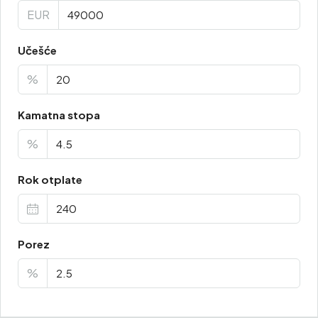
EUR
Učešće
%
Kamatna stopa
%
Rok otplate
Porez
%