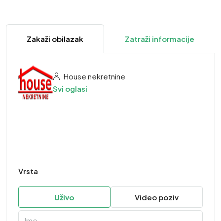
Zakaži obilazak
Zatraži informacije
House nekretnine
Svi oglasi
Vrsta
Uživo
Video poziv