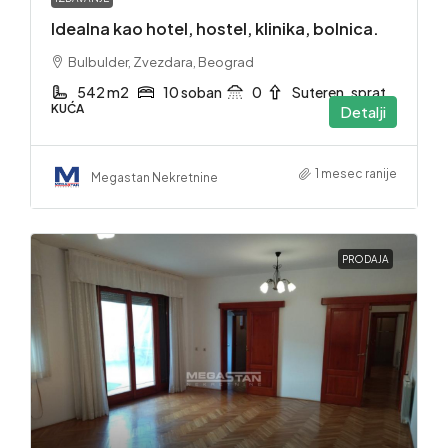
Idealna kao hotel, hostel, klinika, bolnica.
Bulbulder, Zvezdara, Beograd
542 m2
10 soban
0
Suteren. sprat
KUĆA
Detalji
1 mesec ranije
Megastan Nekretnine
PRODAJA