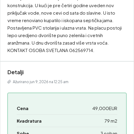
konstrukcija. U kući je pre četiri godine uveden nov
priključak vode, nove cevi od sata do slavine. U isto
vreme renoviano kupatilo i iskopana septička jama.
Postavljena PVC stolarija i ulazna vrata. Na placu postoji
lepo uredjeno dvorište puno zelenila i cvetnih
aranžmana. U dnu dvorišta zasad više vrsta voća.
KONTAKT OSOBA SVETLANA 062569714.
Detalji
Ažurirano jun 9, 2026 na 12:25 am
Cena
49,000EUR
Kvadratura
79 m2
Sobe
3 soban