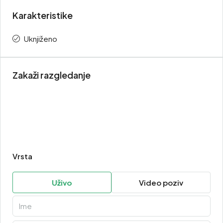
Karakteristike
Uknjiženo
Zakaži razgledanje
Vrsta
Uživo
Video poziv