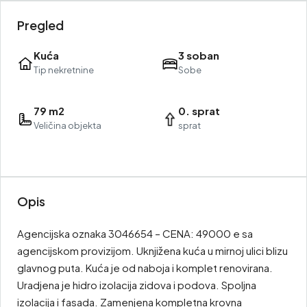
Pregled
Kuća
3 soban
Tip nekretnine
Sobe
79 m2
0. sprat
Veličina objekta
sprat
Opis
Agencijska oznaka 3046654 – CENA: 49000 e sa
agencijskom provizijom. Uknjižena kuća u mirnoj ulici blizu
glavnog puta. Kuća je od naboja i komplet renovirana.
Uradjena je hidro izolacija zidova i podova. Spoljna
izolacija i fasada. Zamenjena kompletna krovna