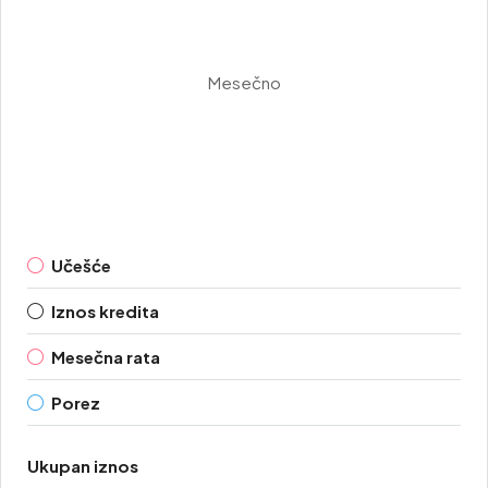
Mesečno
Učešće
Iznos kredita
Mesečna rata
Porez
Ukupan iznos