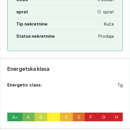
sprat
0. sprat
Tip nekretnine
Kuća
Status nekretnine
Prodaja
Energetska klasa
Energetic class:
Tg
A+
A
B
C
D
E
F
G
H