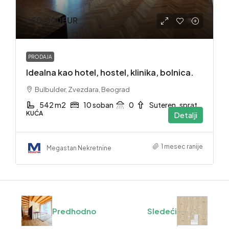
650,000EUR
PRODAJA
Idealna kao hotel, hostel, klinika, bolnica.
Bulbulder, Zvezdara, Beograd
542 m2
10 soban
0
Suteren. sprat
KUĆA
Detalji
1 mesec ranije
Megastan Nekretnine
Predhodno
Sledeći