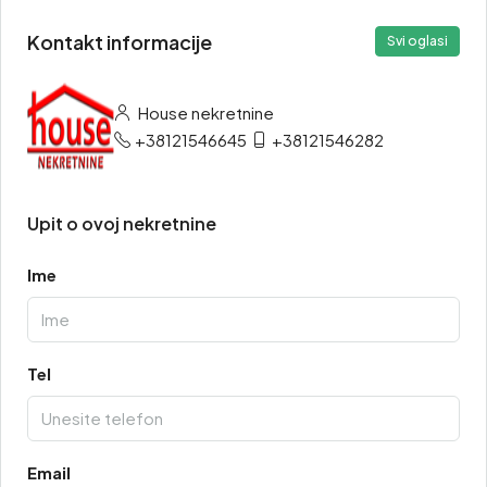
Kontakt informacije
Svi oglasi
House nekretnine
+38121546645
+38121546282
Upit o ovoj nekretnine
Ime
Tel
Email