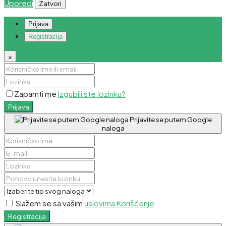
Uporedi
Zatvori
Prijava
Registracija
×
Zapamti me
Izgubili ste lozinku?
Prijava
Prijavite se putem Google
naloga
Slažem se sa vašim
uslovima Korišćenje
Registracija