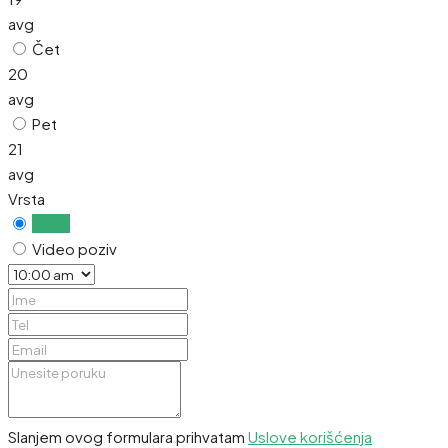
avg
Čet
20
avg
Pet
21
avg
Vrsta
Uživo
Video poziv
Slanjem ovog formulara prihvatam
Uslove korišćenja