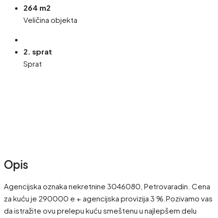
264 m2
Veličina objekta
2. sprat
Sprat
Opis
Agencijska oznaka nekretnine 3046080, Petrovaradin. Cena
za kuću je 290000 e + agencijska provizija 3 %.Pozivamo vas
da istražite ovu prelepu kuću smeštenu u najlepšem delu