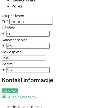
Porez
Ukupan iznos
EUR
Učešće
%
Kamatna stopa
%
Rok otplate
Porez
%
Kontakt informacije
Svi oglasi
House nekretnine