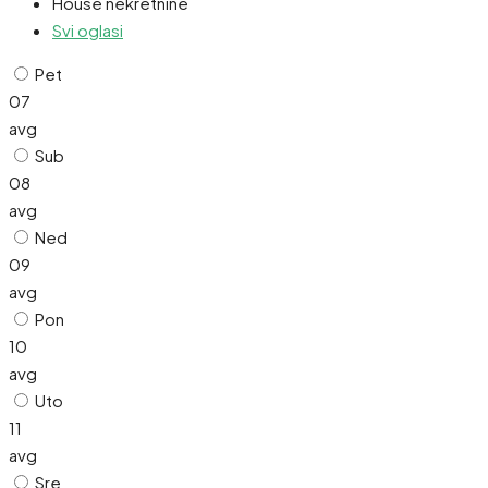
House nekretnine
Svi oglasi
Pet
07
avg
Sub
08
avg
Ned
09
avg
Pon
10
avg
Uto
11
avg
Sre