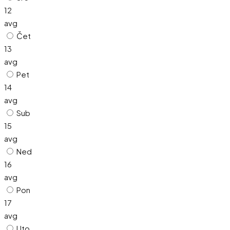
12
avg
Čet
13
avg
Pet
14
avg
Sub
15
avg
Ned
16
avg
Pon
17
avg
Uto