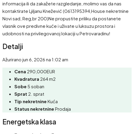
informacija ili da zakažete razgledanje, molimo vas da nas
kontaktirate Ljiljanu Knežević (0613195394,House nekretnine
Novi sad, Reg,br 200)Ne propustite priliku da postanete
vlasnik ove predivne kuće i uživate u luksuzu prostora i
udobnosti na privilegovanoj lokaciji u Petrovaradinu!
Detalji
Ažurirano jun 6, 2026 na 1:02 am
Cena
290,000EUR
Kvadratura
264 m2
Sobe
5 soban
Sprat
2. sprat
Tip nekretnine
Kuća
Status nekretnine
Prodaja
Energetska klasa