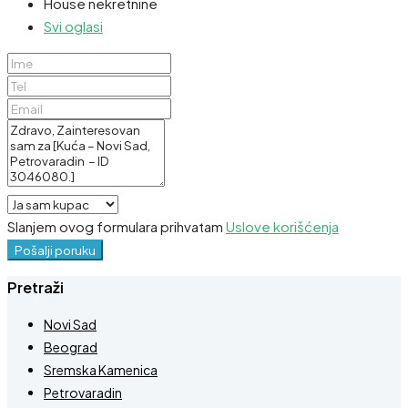
House nekretnine
Svi oglasi
Slanjem ovog formulara prihvatam
Uslove korišćenja
Pošalji poruku
Pretraži
Novi Sad
Beograd
Sremska Kamenica
Petrovaradin