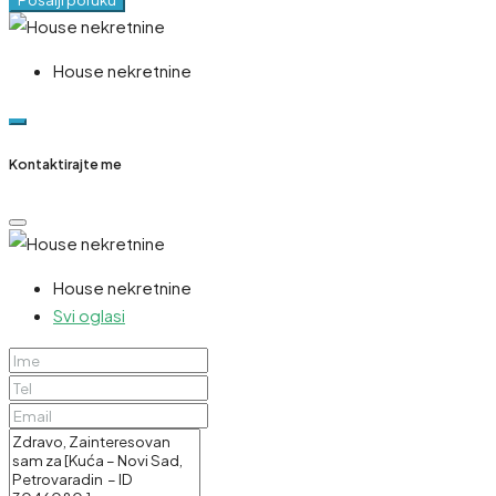
House nekretnine
Kontaktirajte me
House nekretnine
Svi oglasi