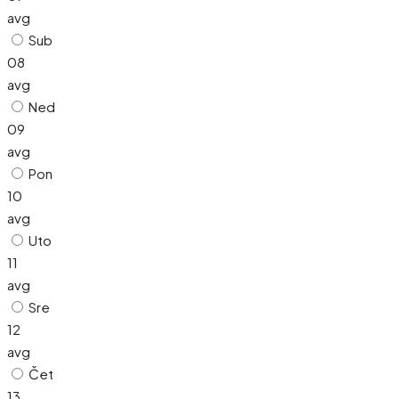
avg
Sub
08
avg
Ned
09
avg
Pon
10
avg
Uto
11
avg
Sre
12
avg
Čet
13