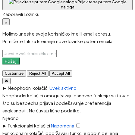
Prijavite se putem Google
naloga
Zaboravili Lozinku
×
Molimo unesite svoje korisničko ime ili email adresu.
Primićete link za kreiranje nove lozinke putem emaila.
Pošalji
Customize
Reject All
Accept All
✖
►
Neophodni kolačići
Uvek aktivno
Neophodni kolačići omogućavaju osnovne funkcije sajta kao
što su bezbedna prijava i podešavanje preferencija
saglasnosti. Ne čuvaju lične podatke.
Nijedno
►
Funkcionalni kolačići
Napomena
Funkcionalni kolačići podržavaju funkcije poput deljenja