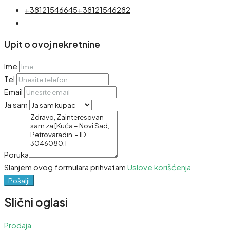
+38121546645
+38121546282
Upit o ovoj nekretnine
Ime
Tel
Email
Ja sam
Poruka
Slanjem ovog formulara prihvatam
Uslove korišćenja
Pošalji
Slični oglasi
Prodaja