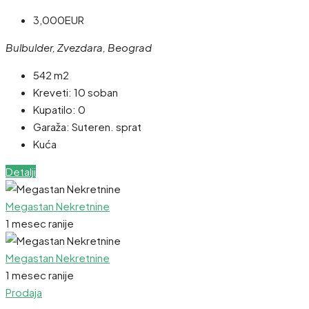
3,000EUR
Bulbulder, Zvezdara, Beograd
542 m2
Kreveti:
10 soban
Kupatilo:
0
Garaža:
Suteren. sprat
Kuća
Detalji
Megastan Nekretnine
1 mesec ranije
Megastan Nekretnine
1 mesec ranije
Prodaja