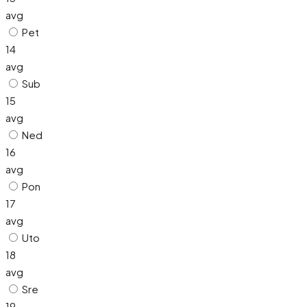
avg
Pet
14
avg
Sub
15
avg
Ned
16
avg
Pon
17
avg
Uto
18
avg
Sre
19