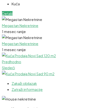
Kuća
Detalji
Megastan Nekretnine
1 mesec ranije
Megastan Nekretnine
1 mesec ranije
Predhodno
Sledeći
Zakaži obilazak
Zatraži informacije