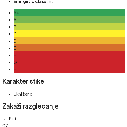
Energetic class:
Et
A+
A
B
C
D
E
F
G
H
Karakteristike
Uknjiženo
Zakaži razgledanje
Pet
07