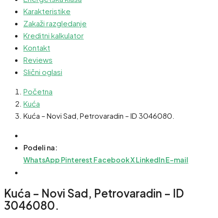
Karakteristike
Zakaži razgledanje
Kreditni kalkulator
Kontakt
Reviews
Slični oglasi
Početna
Kuća
Kuća – Novi Sad, Petrovaradin – ID 3046080.
Podeli na:
WhatsApp
Pinterest
Facebook
X
LinkedIn
E-mail
Kuća – Novi Sad, Petrovaradin – ID
3046080.