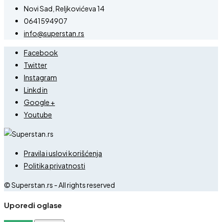
Novi Sad, Reljkovićeva 14
0641594907
info@superstan.rs
Facebook
Twitter
Instagram
Linkd in
Google +
Youtube
Pravila i uslovi korišćenja
Politika privatnosti
© Superstan.rs - All rights reserved
Uporedi oglase