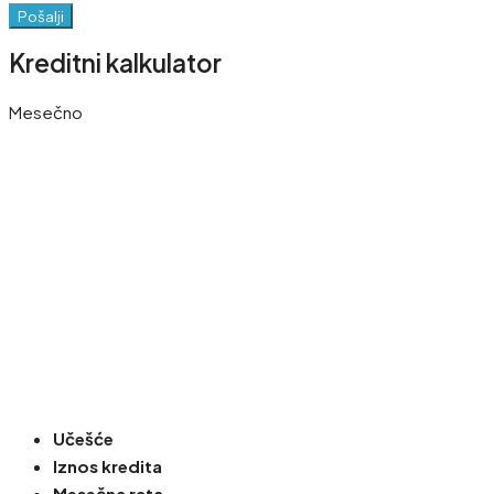
Pošalji
Kreditni kalkulator
Mesečno
Učešće
Iznos kredita
Mesečna rata