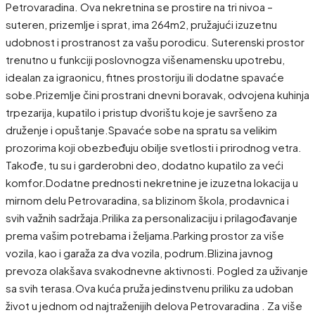
Petrovaradina. Ova nekretnina se prostire na tri nivoa –
suteren, prizemlje i sprat, ima 264m2, pružajući izuzetnu
udobnost i prostranost za vašu porodicu. Suterenski prostor
trenutno u funkciji poslovnogza višenamensku upotrebu,
idealan za igraonicu, fitnes prostoriju ili dodatne spavaće
sobe.Prizemlje čini prostrani dnevni boravak, odvojena kuhinja
trpezarija, kupatilo i pristup dvorištu koje je savršeno za
druženje i opuštanje.Spavaće sobe na spratu sa velikim
prozorima koji obezbeđuju obilje svetlosti i prirodnog vetra.
Takođe, tu su i garderobni deo, dodatno kupatilo za veći
komfor.Dodatne prednosti nekretnine je izuzetna lokacija u
mirnom delu Petrovaradina, sa blizinom škola, prodavnica i
svih važnih sadržaja.Prilika za personalizaciju i prilagođavanje
prema vašim potrebama i željama.Parking prostor za više
vozila, kao i garaža za dva vozila, podrum.Blizina javnog
prevoza olakšava svakodnevne aktivnosti. Pogled za uživanje
sa svih terasa.Ova kuća pruža jedinstvenu priliku za udoban
život u jednom od najtraženijih delova Petrovaradina . Za više