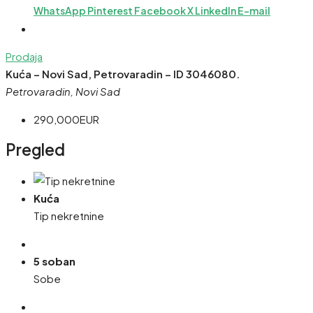
WhatsApp
Pinterest
Facebook
X
LinkedIn
E-mail
Prodaja
Kuća – Novi Sad, Petrovaradin – ID 3046080.
Petrovaradin, Novi Sad
290,000EUR
Pregled
Kuća
Tip nekretnine
5 soban
Sobe