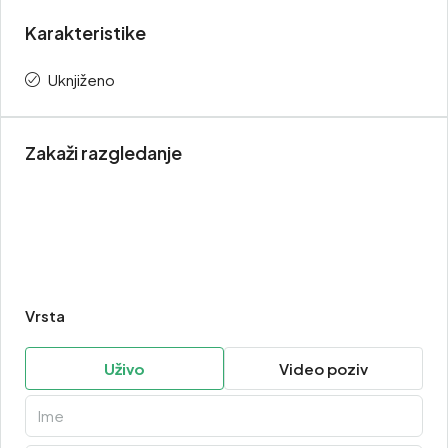
Karakteristike
Uknjiženo
Zakaži razgledanje
Vrsta
Uživo
Video poziv