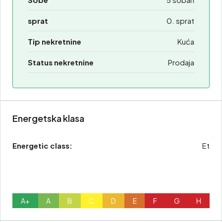
sprat
0. sprat
Tip nekretnine
Kuća
Status nekretnine
Prodaja
Energetska klasa
Energetic class:
Et
A+
A
B
C
D
E
F
G
H