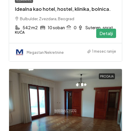
IZDAVANJE
Idealna kao hotel, hostel, klinika, bolnica.
Bulbulder, Zvezdara, Beograd
542 m2
10 soban
0
Suteren. sprat
KUĆA
Detalji
1 mesec ranije
Megastan Nekretnine
PRODAJA