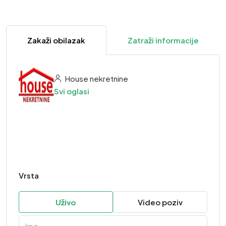
Zakaži obilazak
Zatraži informacije
House nekretnine
Svi oglasi
Vrsta
Uživo
Video poziv