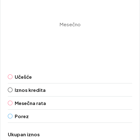
Mesečno
Učešće
Iznos kredita
Mesečna rata
Porez
Ukupan iznos