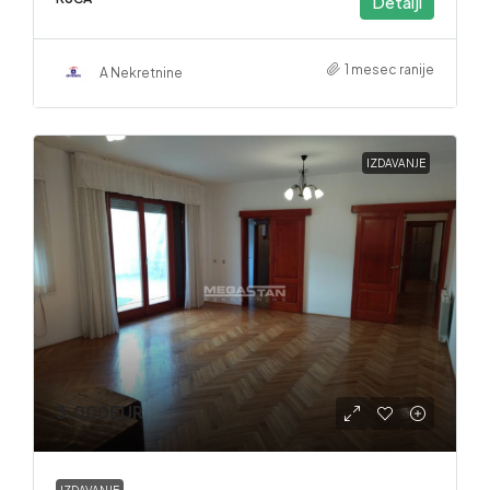
Detalji
1 mesec ranije
A Nekretnine
IZDAVANJE
3,000EUR