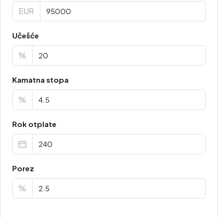
EUR
Učešće
%
Kamatna stopa
%
Rok otplate
Porez
%