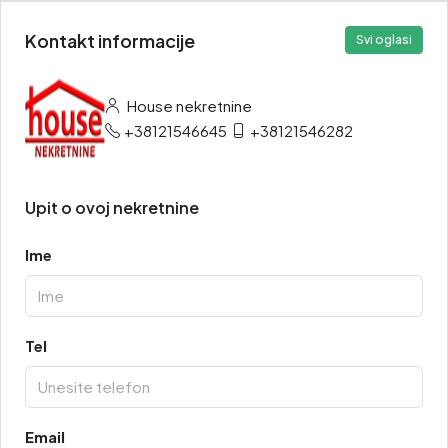
Kontakt informacije
Svi oglasi
House nekretnine
+38121546645
+38121546282
Upit o ovoj nekretnine
Ime
Tel
Email