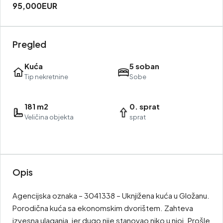
95,000EUR
Pregled
Kuća
5 soban
Tip nekretnine
Sobe
181 m2
0. sprat
Veličina objekta
sprat
Opis
Agencijska oznaka – 3041338 – Uknjižena kuća u Gložanu.
Porodična kuća sa ekonomskim dvorištem. Zahteva
izvesna ulaganja, jer dugo nije stanovao niko u njoj. Prošle