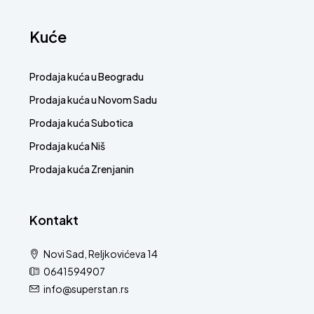
Kuće
Prodaja kuća u Beogradu
Prodaja kuća u Novom Sadu
Prodaja kuća Subotica
Prodaja kuća Niš
Prodaja kuća Zrenjanin
Kontakt
Novi Sad, Reljkovićeva 14
0641594907
info@superstan.rs