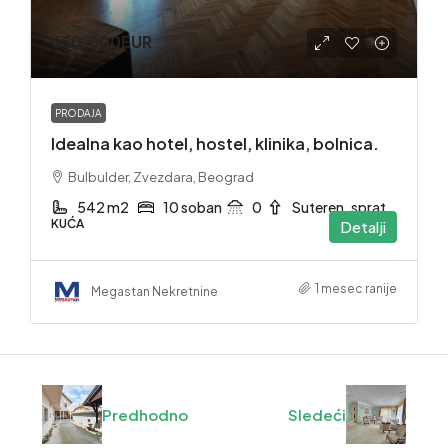
650,000EUR
PRODAJA
Idealna kao hotel, hostel, klinika, bolnica.
Bulbulder, Zvezdara, Beograd
542 m2
10 soban
0
Suteren. sprat
KUĆA
Detalji
1 mesec ranije
Megastan Nekretnine
Predhodno
Sledeći