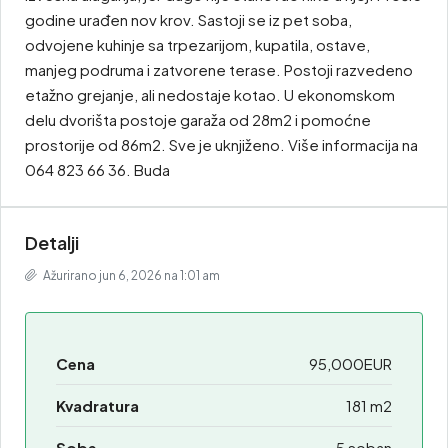
godine urađen nov krov. Sastoji se iz pet soba,
odvojene kuhinje sa trpezarijom, kupatila, ostave,
manjeg podruma i zatvorene terase. Postoji razvedeno
etažno grejanje, ali nedostaje kotao. U ekonomskom
delu dvorišta postoje garaža od 28m2 i pomoćne
prostorije od 86m2. Sve je uknjiženo. Više informacija na
064 823 66 36. Buda
Detalji
Ažurirano jun 6, 2026 na 1:01 am
Cena
95,000EUR
Kvadratura
181 m2
Sobe
5 soban