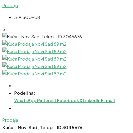
Prodaja
319,300EUR
5
Podeli na:
WhatsApp
Pinterest
Facebook
X
LinkedIn
E-mail
Prodaja
Kuća – Novi Sad, Telep – ID 3045676.