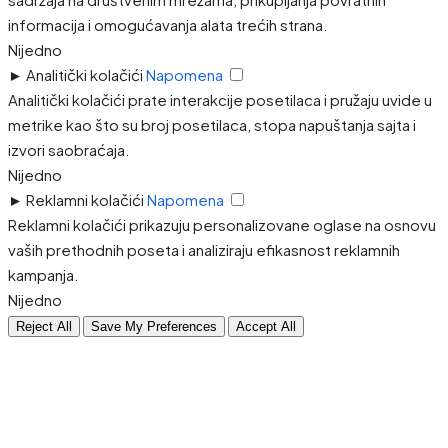
informacija i omogućavanja alata trećih strana.
Nijedno
►
Analitički kolačići
Napomena
Analitički kolačići prate interakcije posetilaca i pružaju uvide u
metrike kao što su broj posetilaca, stopa napuštanja sajta i
izvori saobraćaja.
Nijedno
►
Reklamni kolačići
Napomena
Reklamni kolačići prikazuju personalizovane oglase na osnovu
vaših prethodnih poseta i analiziraju efikasnost reklamnih
kampanja.
Nijedno
Reject All
Save My Preferences
Accept All