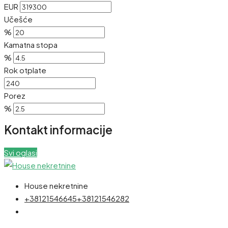
EUR
Učešće
%
Kamatna stopa
%
Rok otplate
Porez
%
Kontakt informacije
Svi oglasi
House nekretnine
+38121546645
+38121546282