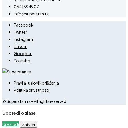
0641594907
info@superstan.rs
Facebook
Twitter
Instagram
Linkd in
Google +
Youtube
Pravila i uslovi korišćenja
Politika privatnosti
© Superstan.rs - All rights reserved
Uporedi oglase
Uporedi
Zatvori