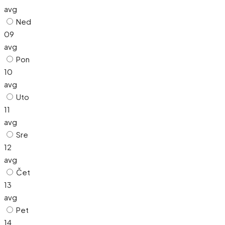
avg
Ned
09
avg
Pon
10
avg
Uto
11
avg
Sre
12
avg
Čet
13
avg
Pet
14