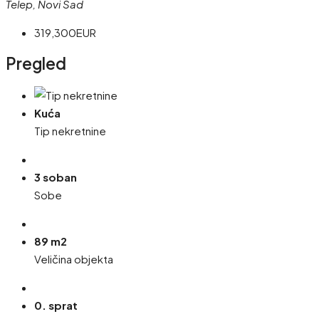
Telep, Novi Sad
319,300EUR
Pregled
Kuća
Tip nekretnine
3 soban
Sobe
89 m2
Veličina objekta
0. sprat