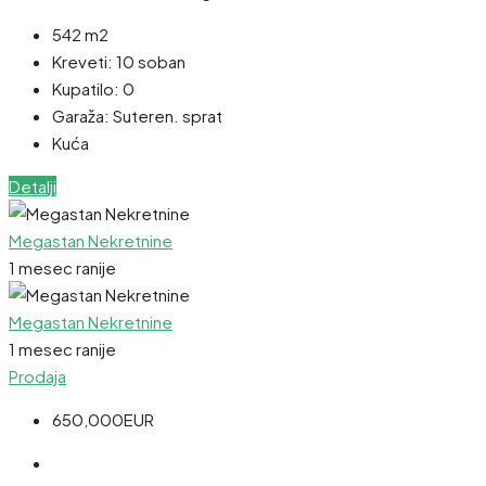
542 m2
Kreveti:
10 soban
Kupatilo:
0
Garaža:
Suteren. sprat
Kuća
Detalji
Megastan Nekretnine
1 mesec ranije
Megastan Nekretnine
1 mesec ranije
Prodaja
650,000EUR