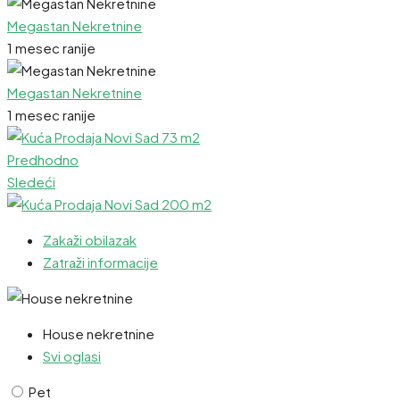
Megastan Nekretnine
1 mesec ranije
Megastan Nekretnine
1 mesec ranije
Predhodno
Sledeći
Zakaži obilazak
Zatraži informacije
House nekretnine
Svi oglasi
Pet