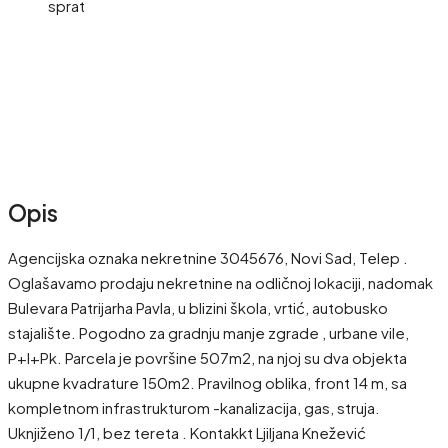
sprat
Opis
Agencijska oznaka nekretnine 3045676, Novi Sad, Telep .
Oglašavamo prodaju nekretnine na odličnoj lokaciji, nadomak
Bulevara Patrijarha Pavla, u blizini škola, vrtić, autobusko
stajalište. Pogodno za gradnju manje zgrade , urbane vile,
P+I+Pk. Parcela je površine 507m2, na njoj su dva objekta
ukupne kvadrature 150m2. Pravilnog oblika, front 14 m, sa
kompletnom infrastrukturom -kanalizacija, gas, struja.
Uknjiženo 1/1, bez tereta . Kontakkt Ljiljana Knežević