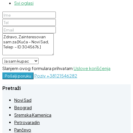
Svi oglasi
Slanjem ovog formulara prihvatam
Uslove korišćenja
Poziv
+38121546282
Pošalji poruku
Pretraži
Novi Sad
Beograd
Sremska Kamenica
Petrovaradin
Pančevo