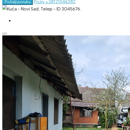
Poziv
+38121546282
Pošalji poruku