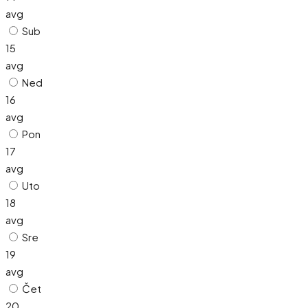
avg
Sub
15
avg
Ned
16
avg
Pon
17
avg
Uto
18
avg
Sre
19
avg
Čet
20