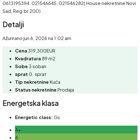
0613195394, 021546645, 021546282( House nekretnine Novi
Sad, Reg.br 200)
Detalji
Ažurirano jun 6, 2026 na 1:02 am
Cena
319,300EUR
Kvadratura
89 m2
Sobe
3 soban
sprat
0. sprat
Tip nekretnine
Kuća
Status nekretnine
Prodaja
Energetska klasa
Energetic class:
Gs
A+
A