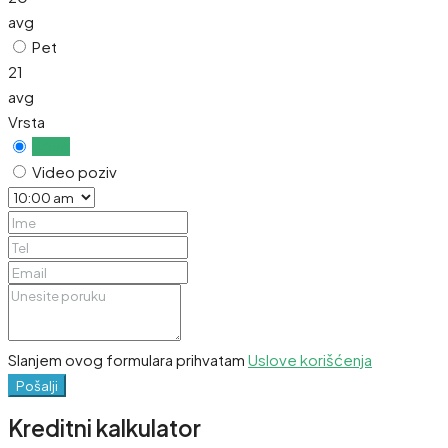
avg
Pet
21
avg
Vrsta
Uživo
Video poziv
Slanjem ovog formulara prihvatam
Uslove korišćenja
Pošalji
Kreditni kalkulator