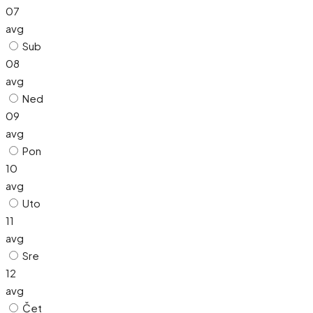
07
avg
Sub
08
avg
Ned
09
avg
Pon
10
avg
Uto
11
avg
Sre
12
avg
Čet