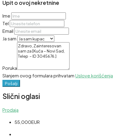
Upit o ovoj nekretnine
Ime
Tel
Email
Ja sam
Poruka
Slanjem ovog formulara prihvatam
Uslove korišćenja
Pošalji
Slični oglasi
Prodaja
55,000EUR