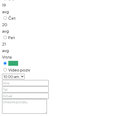
19
avg
Čet
20
avg
Pet
21
avg
Vrsta
Uživo
Video poziv