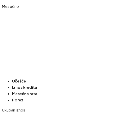
Mesečno
Učešće
Iznos kredita
Mesečna rata
Porez
Ukupan iznos