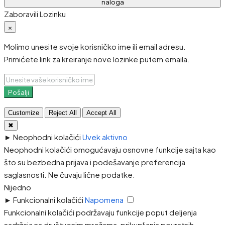
naloga
Zaboravili Lozinku
×
Molimo unesite svoje korisničko ime ili email adresu.
Primićete link za kreiranje nove lozinke putem emaila.
Pošalji
Customize
Reject All
Accept All
✖
►
Neophodni kolačići
Uvek aktivno
Neophodni kolačići omogućavaju osnovne funkcije sajta kao
što su bezbedna prijava i podešavanje preferencija
saglasnosti. Ne čuvaju lične podatke.
Nijedno
►
Funkcionalni kolačići
Napomena
Funkcionalni kolačići podržavaju funkcije poput deljenja
sadržaja na društvenim mrežama, prikupljanja povratnih