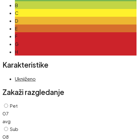
B
C
D
E
F
G
H
Karakteristike
Uknjiženo
Zakaži razgledanje
Pet
07
avg
Sub
08