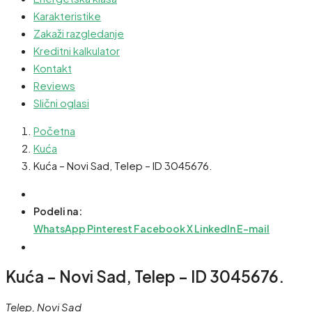
Karakteristike
Zakaži razgledanje
Kreditni kalkulator
Kontakt
Reviews
Slični oglasi
Početna
Kuća
Kuća – Novi Sad, Telep – ID 3045676.
Podeli na:
WhatsApp
Pinterest
Facebook
X
LinkedIn
E-mail
Kuća – Novi Sad, Telep – ID 3045676.
Telep, Novi Sad