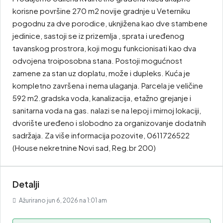
korisne površine 270 m2 novije gradnje u Veterniku
pogodnu za dve porodice, uknjižena kao dve stambene
jedinice, sastoji se iz prizemlja , sprata i uređenog
tavanskog prostrora, koji mogu funkcionisati kao dva
odvojena troiposobna stana. Postoji mogućnost
zamene za stan uz doplatu, može i dupleks. Kuća je
kompletno završena i nema ulaganja. Parcela je veličine
592 m2.gradska voda, kanalizacija, etažno grejanje i
sanitarna voda na gas. nalazi se na lepoj i mirnoj lokaciji,
dvorište uređeno i slobodno za organizovanje dodatnih
sadržaja. Za više informacija pozovite, 0611726522
(House nekretnine Novi sad, Reg.br 200)
Detalji
Ažurirano jun 6, 2026 na 1:01 am