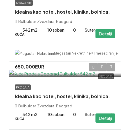
IZDAVANJE
Idealna kao hotel, hostel, klinika, bolnica.
Bulbulder, Zvezdara, Beograd
542 m2
10 soban
0
Suteren. sprat
Detalji
KUĆA
1 mesec ranije
Megastan Nekretnine
650,000EUR
PRODAJA
PRODAJA
Idealna kao hotel, hostel, klinika, bolnica.
Bulbulder, Zvezdara, Beograd
542 m2
10 soban
0
Suteren. sprat
Detalji
KUĆA