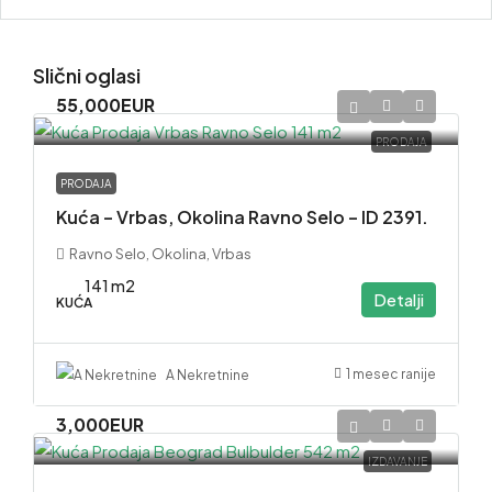
Slični oglasi
55,000EUR
PRODAJA
PRODAJA
Kuća – Vrbas, Okolina Ravno Selo – ID 2391.
Ravno Selo, Okolina, Vrbas
141 m2
Detalji
KUĆA
1 mesec ranije
A Nekretnine
3,000EUR
IZDAVANJE