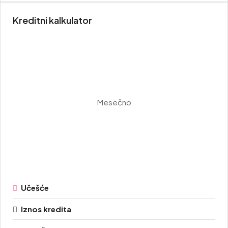
Kreditni kalkulator
Mesečno
Učešće
Iznos kredita