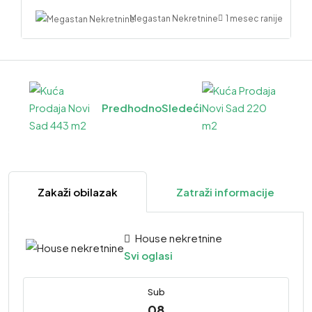
1 mesec ranije
Megastan Nekretnine
Predhodno
Sledeći
Zakaži obilazak
Zatraži informacije
House nekretnine
Svi oglasi
Sub
08