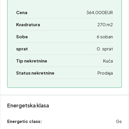
Cena
364,000EUR
Kvadratura
270 m2
Sobe
6 soban
sprat
0. sprat
Tip nekretnine
Kuća
Status nekretnine
Prodaja
Energetska klasa
Energetic class:
Gs