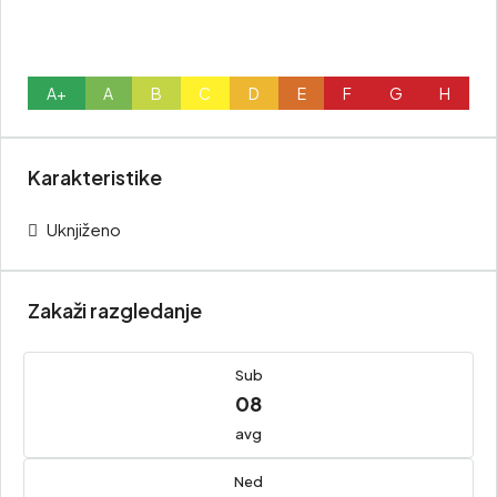
A+
A
B
C
D
E
F
G
H
Karakteristike
Uknjiženo
Zakaži razgledanje
Sub
08
avg
Ned