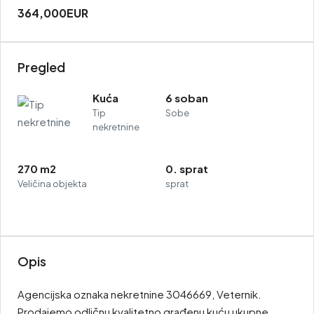
364,000EUR
Pregled
Kuća
6 soban
Tip
Sobe
nekretnine
270 m2
0. sprat
Veličina objekta
sprat
Opis
Agencijska oznaka nekretnine 3046669, Veternik.
Prodajemo odličnu kvalitetno građenu kuću ukupne