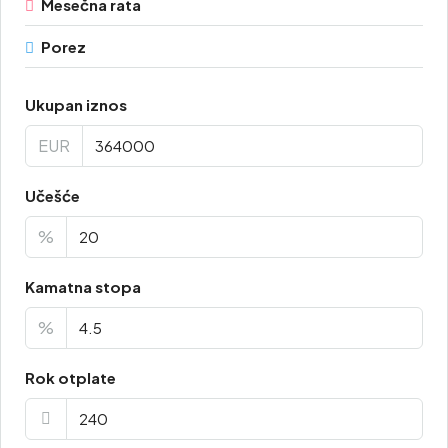
Mesečna rata
Porez
Ukupan iznos
EUR
Učešće
%
Kamatna stopa
%
Rok otplate