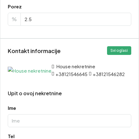
Porez
%
Kontakt informacije
Svi oglasi
House nekretnine
+38121546645
+38121546282
Upit o ovoj nekretnine
Ime
Tel