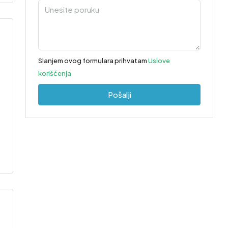
Slanjem ovog formulara prihvatam
Uslove
korišćenja
Pošalji