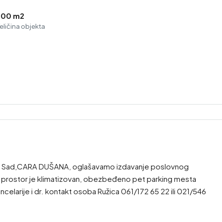
500 m2
eličina objekta
ovi Sad,CARA DUŠANA, oglašavamo izdavanje poslovnog
, prostor je klimatizovan, obezbeđeno pet parking mesta
ncelarije i dr. kontakt osoba Ružica 061/172 65 22 ili 021/546