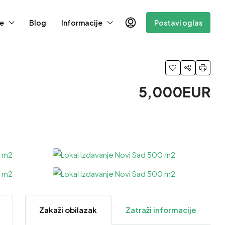
e
Blog
Informacije
Postavi oglas
5,000EUR
3 Više
Zakaži obilazak
Zatraži informacije