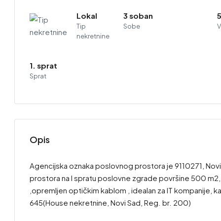
Lokal
3 soban
Tip
Sobe
V
nekretnine
1. sprat
Sprat
Opis
Agencijska oznaka poslovnog prostora je 9110271, N
prostora na I spratu poslovne zgrade površine 500 m2
,opremljen optičkim kablom , idealan za IT kompanije, ka
645(House nekretnine, Novi Sad, Reg. br. 200)