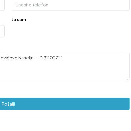
Ja sam
Pošalji