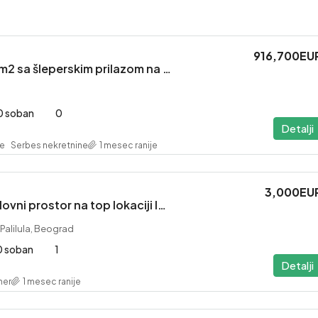
916,700EU
Nova hala 600m2 sa šleperskim prilazom na Klisi ID#1752.
0 soban
0
Detalji
Serbes nekretnine
1 mesec ranije
3,000EU
Atraktivan poslovni prostor na top lokaciji ID#4762.
, Palilula, Beograd
0 soban
1
Detalji
ner
1 mesec ranije