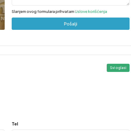
Slanjem ovog formulara prihvatam
Uslove korišćenja
Pošalji
Svi oglasi
2
Tel