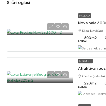
Slični oglasi
PRODAJA
Klisa, Novi Sad
600 m2
LOKAL
IZDAVANJE
Centar (Palilula)
220 m2
LOKAL
lidervi