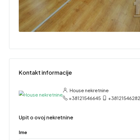
Kontakt informacije
House nekretnine
+38121546645
+3812154628
Upit o ovoj nekretnine
Ime