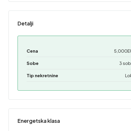
Detalji
Cena
5,000E
Sobe
3 sob
Tip nekretnine
Lo
Energetska klasa