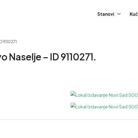
Stanovi
Kuć
D 9110271.
 Naselje – ID 9110271.