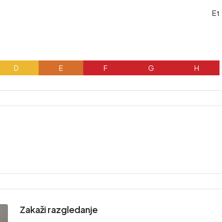
Et
D
E
F
G
H
Zakaži razgledanje