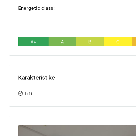
Energetic class:
A+
A
B
C
Karakteristike
Lift