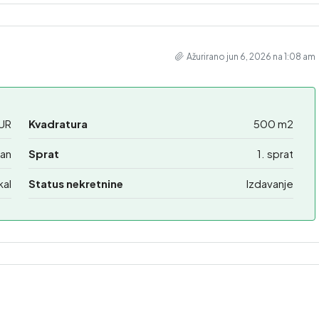
Ažurirano jun 6, 2026 na 1:08 am
UR
Kvadratura
500 m2
an
Sprat
1. sprat
kal
Status nekretnine
Izdavanje