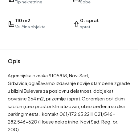
Tip nekretnine
Sobe
110 m2
0. sprat
Veličina objekta
sprat
Opis
Agencijska oznaka 9105818, Novi Sad,
Grbavica,oglašavamo izdavanje novije stambene zgrade
u blizini Bulevara za poslovnu delatnost, dobjekat
površine 264 m2, prizemlje i sprat.Opremljen optičkim
kablom,ceo prostor klimatizovan, obezbeđena su dva
parking mesta…kontakt 061/172 65 22 ili 021/546-
282,546-620 (House nekretnine, Novi Sad, Reg. br.
200)