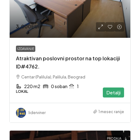
3,000EUR
IZDAVANJE
Atraktivan poslovni prostor na top lokaciji
ID#4762.
Centar (Palilula), Palilula, Beograd
220 m2
0 soban
1
LOKAL
Detalji
1 mesec ranije
liderviner
PRODAJA