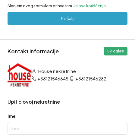
Slanjem ovog formulara prihvatam
Uslove korišćenja
Pošalji
Kontakt informacije
Svi oglasi
House nekretnine
+38121546645
+38121546282
Upit o ovoj nekretnine
Ime