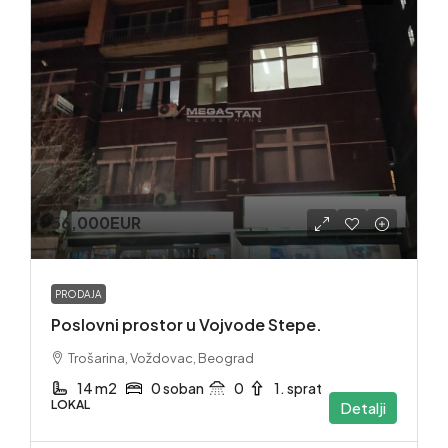
56,000EUR
PRODAJA
Poslovni prostor u Vojvode Stepe.
Trošarina, Voždovac, Beograd
14 m2
0 soban
0
1. sprat
LOKAL
Detalji