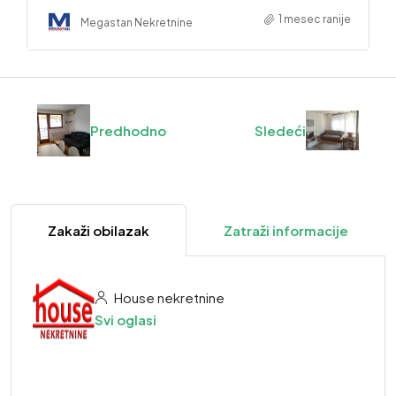
1 mesec ranije
Megastan Nekretnine
Predhodno
Sledeći
Zakaži obilazak
Zatraži informacije
House nekretnine
Svi oglasi