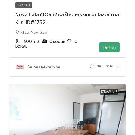
PRODAJA
Nova hala 600m2 sa šleperskim prilazom na
Klisi ID#1752.
Klisa, Novi Sad
600 m2
0 soban
0
LOKAL
Detalji
1 mesec ranije
Serbes nekretnine
IZDAVANJE