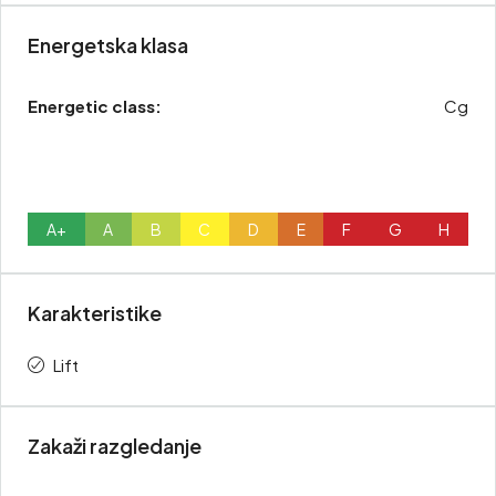
Energetska klasa
Energetic class:
Cg
A+
A
B
C
D
E
F
G
H
Karakteristike
Lift
Zakaži razgledanje