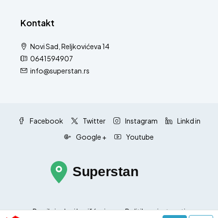
Kontakt
Novi Sad, Reljkovićeva 14
0641594907
info@superstan.rs
Facebook
Twitter
Instagram
Linkd in
Google +
Youtube
Pravila i uslovi korišćenja
Politika privatnosti