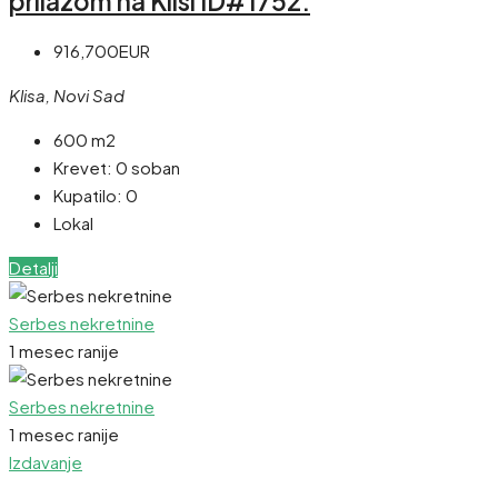
prilazom na Klisi ID#1752.
916,700EUR
Klisa, Novi Sad
600 m2
Krevet:
0 soban
Kupatilo:
0
Lokal
Detalji
Serbes nekretnine
1 mesec ranije
Serbes nekretnine
1 mesec ranije
Izdavanje