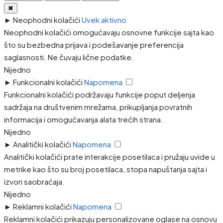
✖
►
Neophodni kolačići
Uvek aktivno
Neophodni kolačići omogućavaju osnovne funkcije sajta kao
što su bezbedna prijava i podešavanje preferencija
saglasnosti. Ne čuvaju lične podatke.
Nijedno
►
Funkcionalni kolačići
Napomena
Funkcionalni kolačići podržavaju funkcije poput deljenja
sadržaja na društvenim mrežama, prikupljanja povratnih
informacija i omogućavanja alata trećih strana.
Nijedno
►
Analitički kolačići
Napomena
Analitički kolačići prate interakcije posetilaca i pružaju uvide u
metrike kao što su broj posetilaca, stopa napuštanja sajta i
izvori saobraćaja.
Nijedno
►
Reklamni kolačići
Napomena
Reklamni kolačići prikazuju personalizovane oglase na osnovu