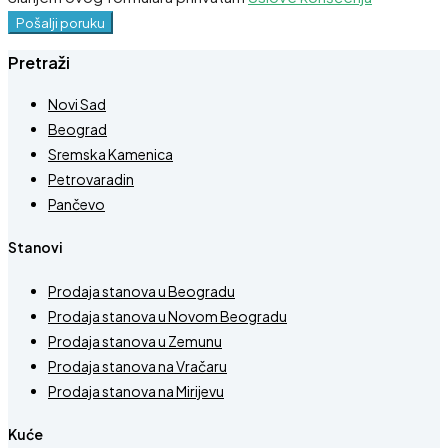
Pošalji poruku
Pretraži
Novi Sad
Beograd
Sremska Kamenica
Petrovaradin
Pančevo
Stanovi
Prodaja stanova u Beogradu
Prodaja stanova u Novom Beogradu
Prodaja stanova u Zemunu
Prodaja stanova na Vračaru
Prodaja stanova na Mirijevu
Kuće