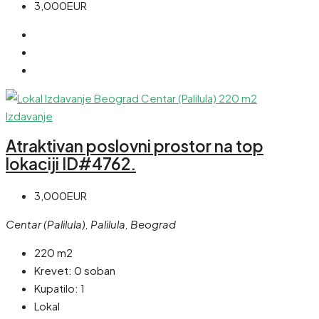
3,000EUR
Izdavanje
Atraktivan poslovni prostor na top
lokaciji ID#4762.
3,000EUR
Centar (Palilula), Palilula, Beograd
220 m2
Krevet:
0 soban
Kupatilo:
1
Lokal