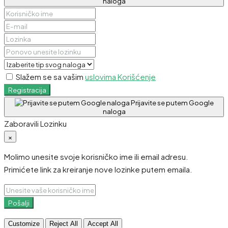
naloga
Slažem se sa vašim
uslovima Korišćenje
Registracija
Prijavite se putem Google
naloga
Zaboravili Lozinku
×
Molimo unesite svoje korisničko ime ili email adresu.
Primićete link za kreiranje nove lozinke putem emaila.
Pošalji
Customize
Reject All
Accept All