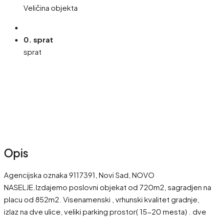
Veličina objekta
0. sprat
sprat
Opis
Agencijska oznaka 9117391, Novi Sad, NOVO
NASELJE.Izdajemo poslovni objekat od 720m2, sagradjen na
placu od 852m2. Visenamenski , vrhunski kvalitet gradnje,
izlaz na dve ulice, veliki parking prostor( 15-20 mesta) . dve