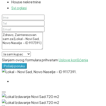
House nekretnine
Svi oglasi
Slanjem ovog formulara prihvatam
Uslove korišćenja
Pošalji poruku