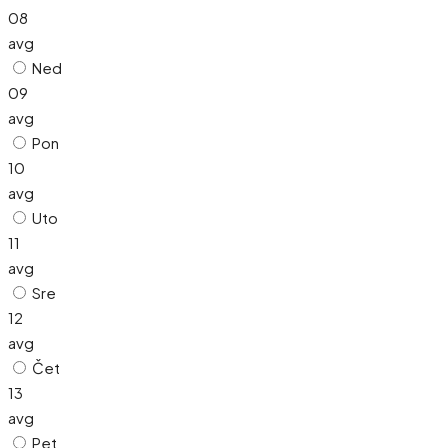
08
avg
Ned
09
avg
Pon
10
avg
Uto
11
avg
Sre
12
avg
Čet
13
avg
Pet