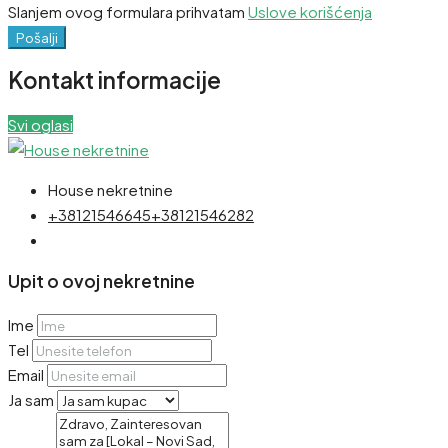
Slanjem ovog formulara prihvatam
Uslove korišćenja
Pošalji
Kontakt informacije
Svi oglasi
House nekretnine
+38121546645
+38121546282
Upit o ovoj nekretnine
Ime
Tel
Email
Ja sam