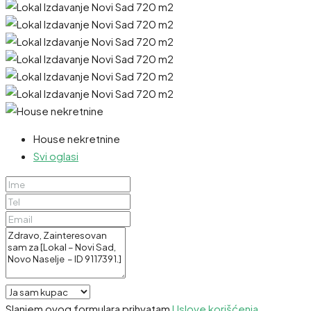
House nekretnine
Svi oglasi
Slanjem ovog formulara prihvatam
Uslove korišćenja