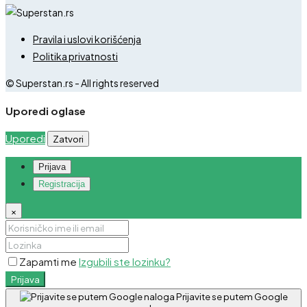
Pravila i uslovi korišćenja
Politika privatnosti
© Superstan.rs - All rights reserved
Uporedi oglase
Uporedi
Zatvori
Prijava
Registracija
×
Zapamti me
Izgubili ste lozinku?
Prijava
Prijavite se putem Google