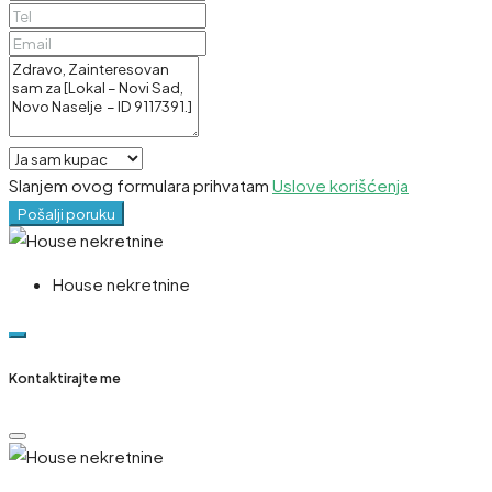
Slanjem ovog formulara prihvatam
Uslove korišćenja
Pošalji poruku
House nekretnine
Kontaktirajte me