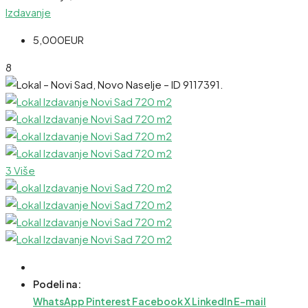
Izdavanje
5,000EUR
8
3 Više
Podeli na:
WhatsApp
Pinterest
Facebook
X
LinkedIn
E-mail