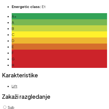
Energetic class:
Et
A+
A
B
C
D
E
F
G
H
Karakteristike
Lift
Zakaži razgledanje
Sub