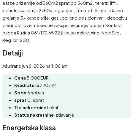
etaze prizemlje od 360m2 sprat od 360m2. teretni lift ,
industrijska struja 2x50a. ogradjen, internet , klime, etazno
grejanje,3x kancelarije, gas , odlicno pozicioniran . depozit u
vrednosti dve mesecne zakupnine useljiv odmah.Kontakt
osoba Ružica 061/172 65 22 (House nekretnine, Novi Sad,
Reg. br. 200)
Detalji
Ažurirano jun 6, 2026 na 1:06 am
Cena
5,000EUR
Kvadratura
720 m2
Sobe
5 soban
sprat
0. sprat
Tip nekretnine
Lokal
Status nekretnine
Izdavanje
Energetska klasa