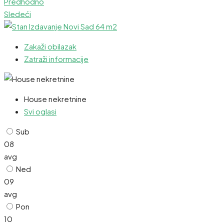
Predhodno
Sledeći
Zakaži obilazak
Zatraži informacije
House nekretnine
Svi oglasi
Sub
08
avg
Ned
09
avg
Pon
10