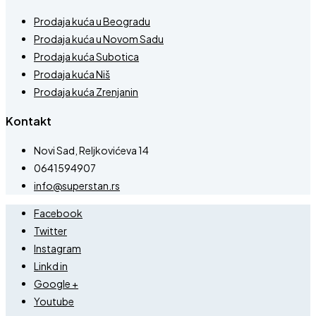
Prodaja kuća u Beogradu
Prodaja kuća u Novom Sadu
Prodaja kuća Subotica
Prodaja kuća Niš
Prodaja kuća Zrenjanin
Kontakt
Novi Sad, Reljkovićeva 14
0641594907
info@superstan.rs
Facebook
Twitter
Instagram
Linkd in
Google +
Youtube