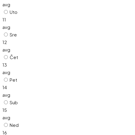
avg
Uto
11
avg
Sre
12
avg
Čet
13
avg
Pet
14
avg
Sub
15
avg
Ned
16