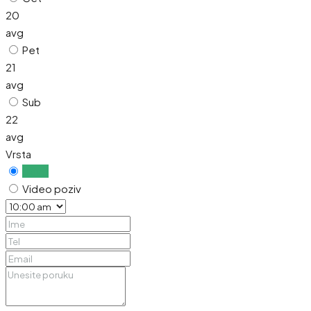
20
avg
Pet
21
avg
Sub
22
avg
Vrsta
Uživo
Video poziv