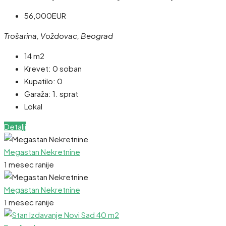
56,000EUR
Trošarina, Voždovac, Beograd
14 m2
Krevet:
0 soban
Kupatilo:
0
Garaža:
1. sprat
Lokal
Detalji
Megastan Nekretnine
1 mesec ranije
Megastan Nekretnine
1 mesec ranije