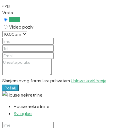
avg
Vrsta
Uživo
Video poziv
Slanjem ovog formulara prihvatam
Uslove korišćenja
Pošalji
House nekretnine
Svi oglasi