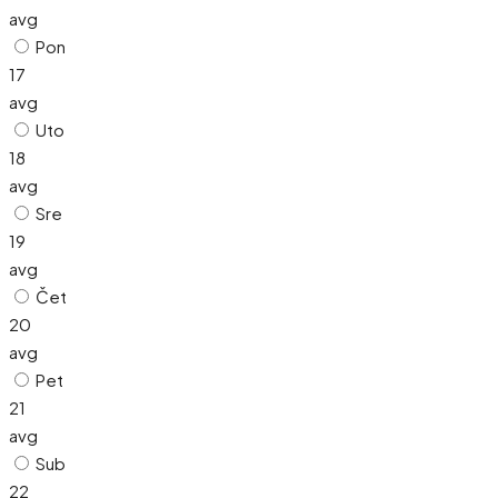
avg
Pon
17
avg
Uto
18
avg
Sre
19
avg
Čet
20
avg
Pet
21
avg
Sub
22