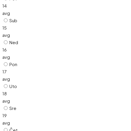
14
avg
Sub
15
avg
Ned
16
avg
Pon
17
avg
Uto
18
avg
Sre
19
avg
Čet