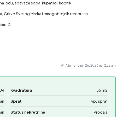
na lođu, spavaća soba, kupatilo i hodnik.
na, Crkve Svetog Marka i mnogobrojnih restorana.
 56m2.
Ažurirano jun 26, 2026 na 12:22 am
UR
Kvadratura
56 m2
an
Sprat
vp. sprat
an
Status nekretnine
Prodaja