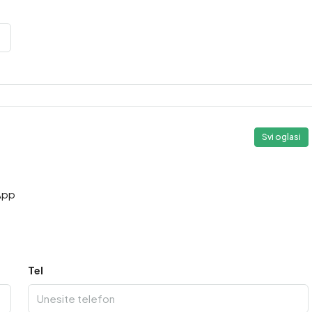
Svi oglasi
App
Tel