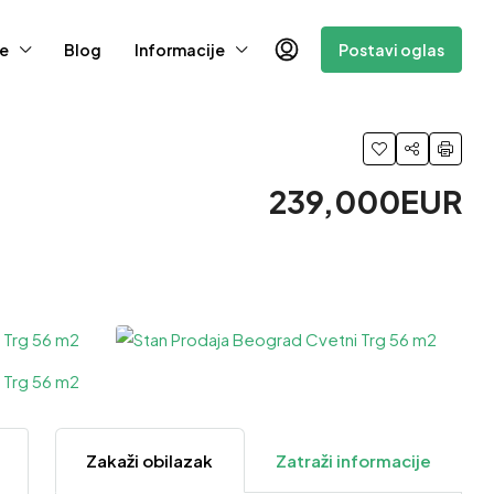
e
Blog
Informacije
Postavi oglas
239,000EUR
Zakaži obilazak
Zatraži informacije