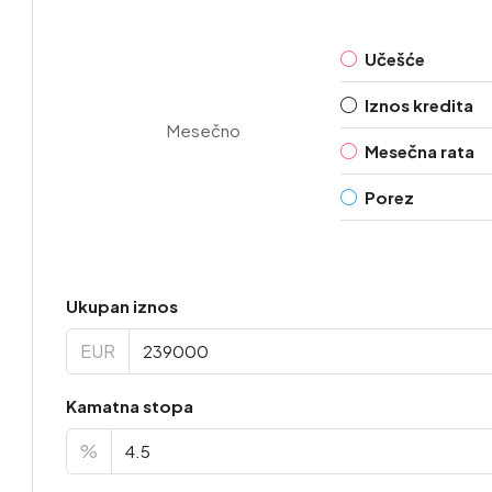
Učešće
Iznos kredita
Mesečno
Mesečna rata
Porez
Ukupan iznos
EUR
Kamatna stopa
%