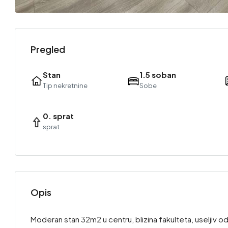
Pregled
Stan
1.5 soban
Tip nekretnine
Sobe
0. sprat
sprat
Opis
Moderan stan 32m2 u centru, blizina fakulteta, useljiv 