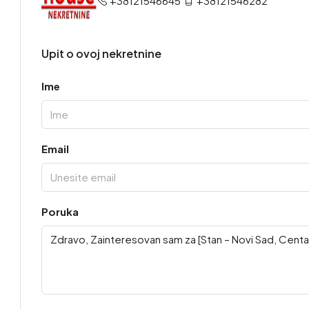
+38121546645
+38121546282
Upit o ovoj nekretnine
Ime
Email
Poruka