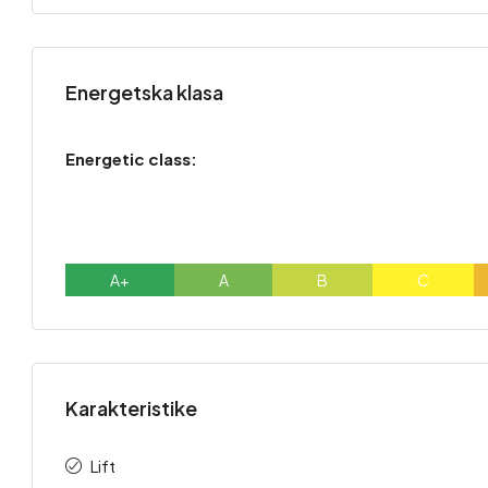
Energetska klasa
Energetic class:
A+
A
B
C
Karakteristike
Lift