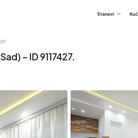
Stanovi
Kuć
427.
Sad) – ID 9117427.