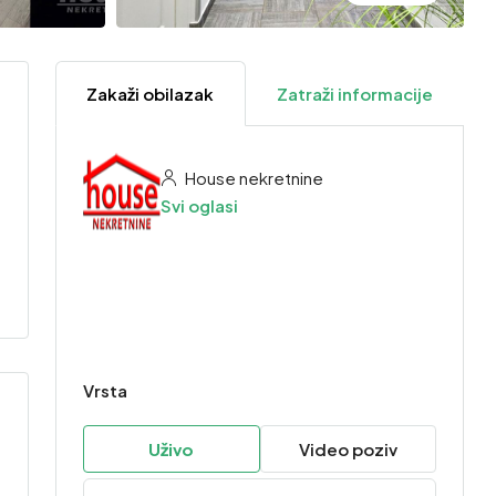
Zakaži obilazak
Zatraži informacije
House nekretnine
Svi oglasi
Vrsta
Uživo
Video poziv