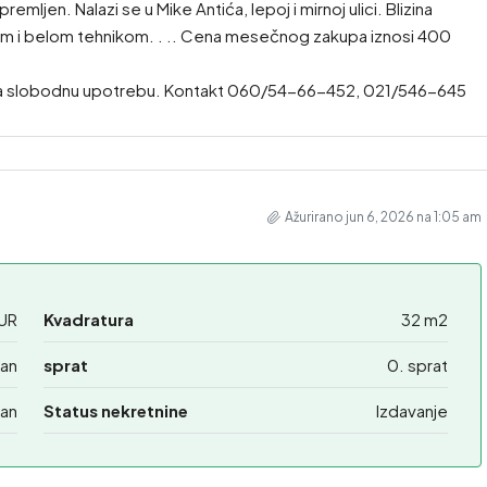
jen. Nalazi se u Mike Antića, lepoj i mirnoj ulici. Blizina
em i belom tehnikom. . .. Cena mesečnog zakupa iznosi 400
.
 za slobodnu upotrebu. Kontakt 060/54-66-452, 021/546-645
Ažurirano jun 6, 2026 na 1:05 am
UR
Kvadratura
32 m2
ban
sprat
0. sprat
an
Status nekretnine
Izdavanje