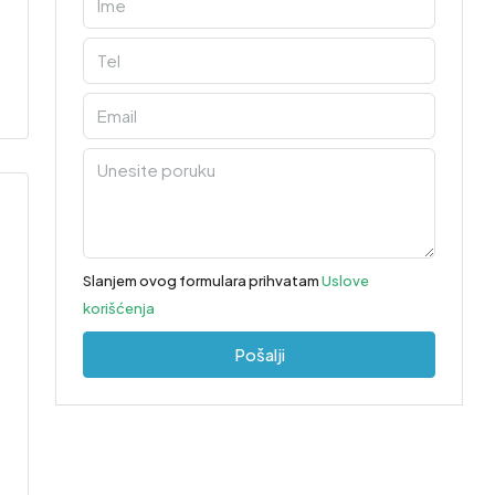
Slanjem ovog formulara prihvatam
Uslove
korišćenja
Pošalji