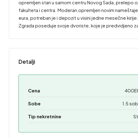
opremljen stan u samom centru Novog Sada, prelepo opreml
fakulteta i centra. Moderan,opremljen novim nameštaj
eura, potreban je i depozit u visini jedne mesečne kirije
Zgrada poseduje svoje dvoriste, koje je predvidjeno
Detalji
Cena
400E
Sobe
1.5 so
Tip nekretnine
St