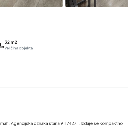
32 m2
Veličina objekta
odmah. Agencijska oznaka stana 9117427. . Izdaje se kompaktno