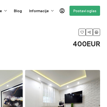
e
Blog
Informacije
Postavi oglas
400EUR