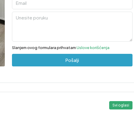
Slanjem ovog formulara prihvatam
Uslove korišćenja
Pošalji
Svi oglasi