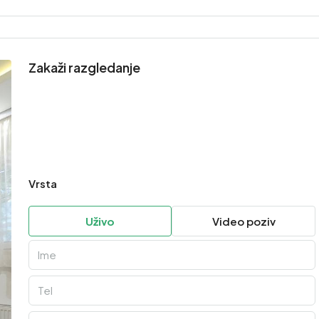
Zakaži razgledanje
Vrsta
Uživo
Video poziv