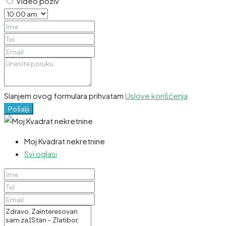
Video poziv
Slanjem ovog formulara prihvatam
Uslove korišćenja
Pošalji
Moj Kvadrat nekretnine
Svi oglasi