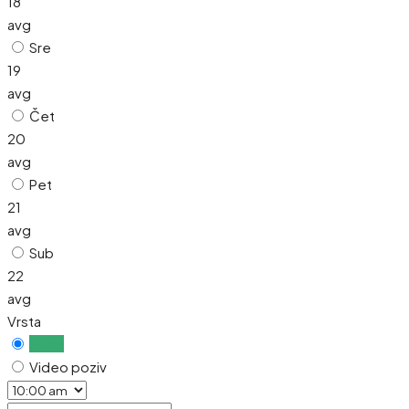
18
avg
Sre
19
avg
Čet
20
avg
Pet
21
avg
Sub
22
avg
Vrsta
Uživo
Video poziv