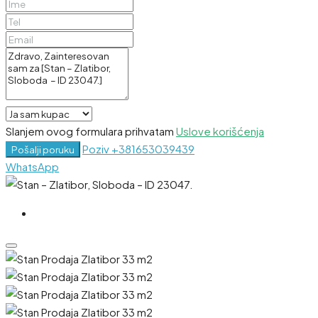
Slanjem ovog formulara prihvatam
Uslove korišćenja
Poziv
+381653039439
Pošalji poruku
WhatsApp