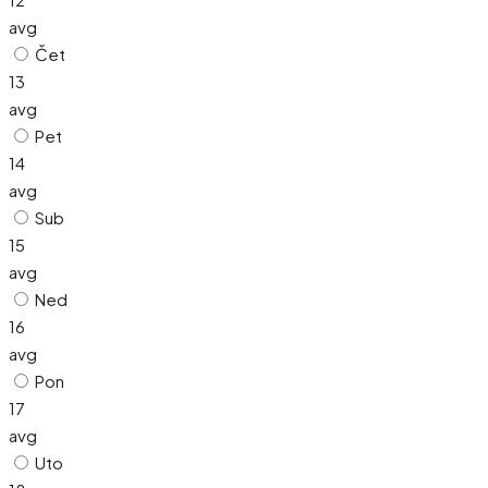
avg
Čet
13
avg
Pet
14
avg
Sub
15
avg
Ned
16
avg
Pon
17
avg
Uto