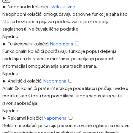
►
Neophodni kolačići
Uvek aktivno
Neophodni kolačići omogućavaju osnovne funkcije sajta kao
što su bezbedna prijava i podešavanje preferencija
saglasnosti. Ne čuvaju lične podatke.
Nijedno
►
Funkcionalni kolačići
Napomena
Funkcionalni kolačići podržavaju funkcije poput deljenja
sadržaja na društvenim mrežama, prikupljanja povratnih
informacija i omogućavanja alata trećih strana.
Nijedno
►
Analitički kolačići
Napomena
Analitički kolačići prate interakcije posetilaca i pružaju uvide u
metrike kao što su broj posetilaca, stopa napuštanja sajta i
izvori saobraćaja.
Nijedno
►
Reklamni kolačići
Napomena
Reklamni kolačići prikazuju personalizovane oglase na osnovu
vaših prethodnih poseta i analiziraju efikasnost reklamnih