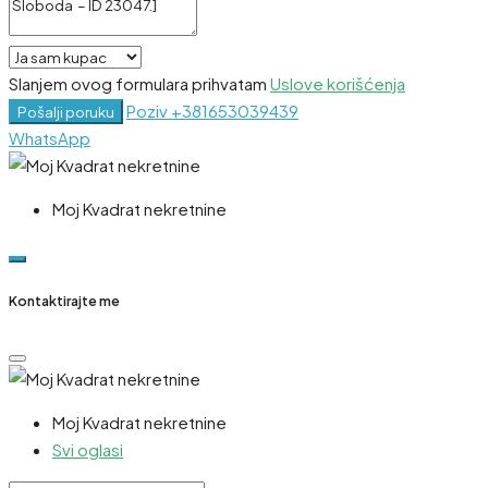
Slanjem ovog formulara prihvatam
Uslove korišćenja
Poziv
+381653039439
Pošalji poruku
WhatsApp
Moj Kvadrat nekretnine
Kontaktirajte me
Moj Kvadrat nekretnine
Svi oglasi