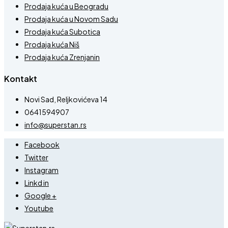
Prodaja kuća u Beogradu
Prodaja kuća u Novom Sadu
Prodaja kuća Subotica
Prodaja kuća Niš
Prodaja kuća Zrenjanin
Kontakt
Novi Sad, Reljkovićeva 14
0641594907
info@superstan.rs
Facebook
Twitter
Instagram
Linkd in
Google +
Youtube