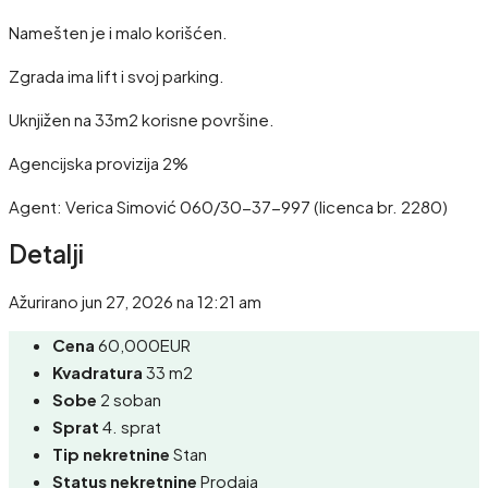
Namešten je i malo korišćen.
Zgrada ima lift i svoj parking.
Uknjižen na 33m2 korisne površine.
Agencijska provizija 2%
Agent: Verica Simović 060/30-37-997 (licenca br. 2280)
Detalji
Ažurirano jun 27, 2026 na 12:21 am
Cena
60,000EUR
Kvadratura
33 m2
Sobe
2 soban
Sprat
4. sprat
Tip nekretnine
Stan
Status nekretnine
Prodaja