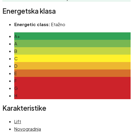
Energetska klasa
Energetic class:
Etažno
A+
A
B
C
D
E
F
G
H
Karakteristike
Lift
Novogradnja