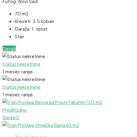
Futog, Novi Sad
70 m2
Kreveti:
3.5 soban
Garaža:
1. sprat
Stan
Detalji
Status nekretnine
1 mesec ranije
Status nekretnine
1 mesec ranije
Predhodno
Sledeći