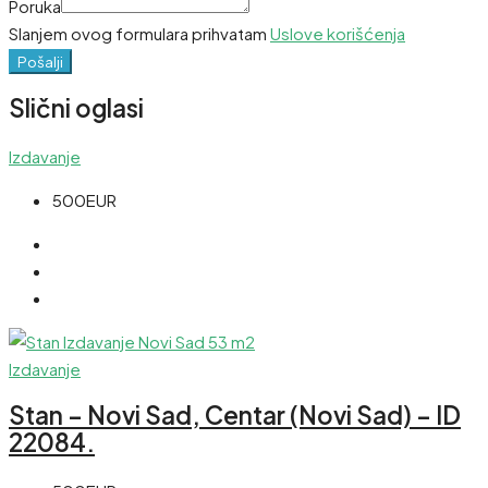
Poruka
Slanjem ovog formulara prihvatam
Uslove korišćenja
Pošalji
Slični oglasi
Izdavanje
500EUR
Izdavanje
Stan – Novi Sad, Centar (Novi Sad) – ID
22084.