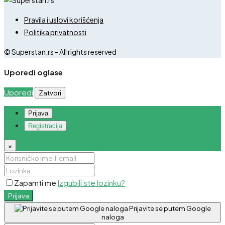
Pravila i uslovi korišćenja
Politika privatnosti
© Superstan.rs - All rights reserved
Uporedi oglase
Uporedi
Zatvori
Prijava
Registracija
×
Zapamti me
Izgubili ste lozinku?
Prijava
Prijavite se putem Google
naloga