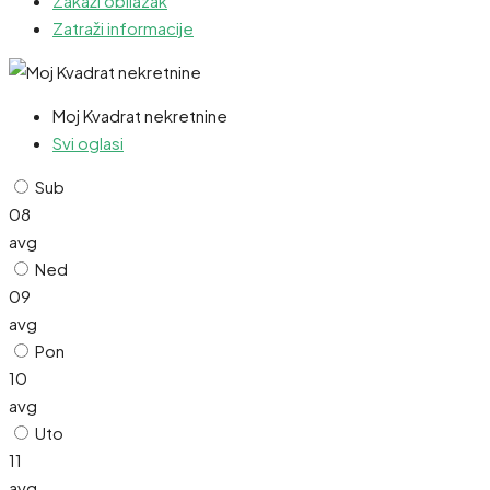
Zakaži obilazak
Zatraži informacije
Moj Kvadrat nekretnine
Svi oglasi
Sub
08
avg
Ned
09
avg
Pon
10
avg
Uto
11
avg