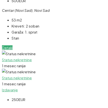
500EUR
Centar (Novi Sad), Novi Sad
53 m2
Kreveti:
2 soban
Garaža:
1. sprat
Stan
Detalji
Status nekretnine
1 mesec ranije
Status nekretnine
1 mesec ranije
Izdavanje
250EUR