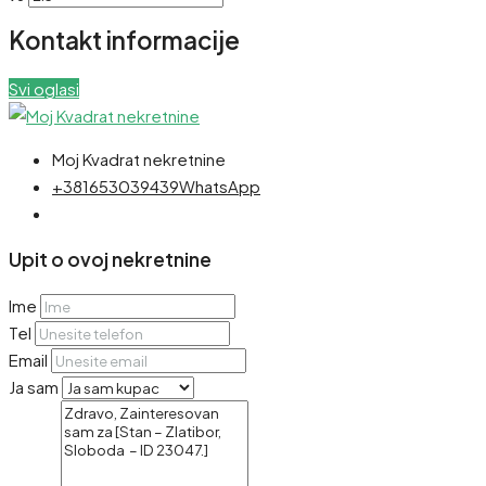
Kontakt informacije
Svi oglasi
Moj Kvadrat nekretnine
+381653039439
WhatsApp
Upit o ovoj nekretnine
Ime
Tel
Email
Ja sam