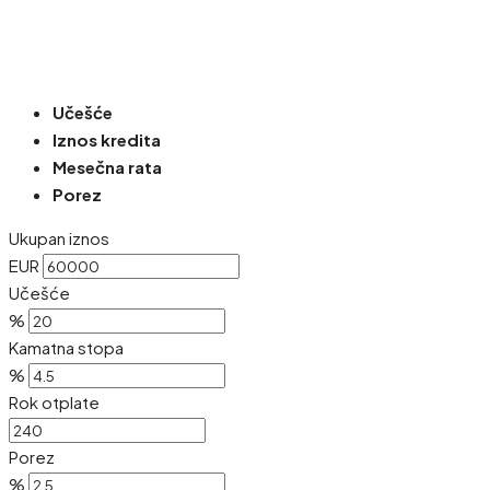
Učešće
Iznos kredita
Mesečna rata
Porez
Ukupan iznos
EUR
Učešće
%
Kamatna stopa
%
Rok otplate
Porez
%