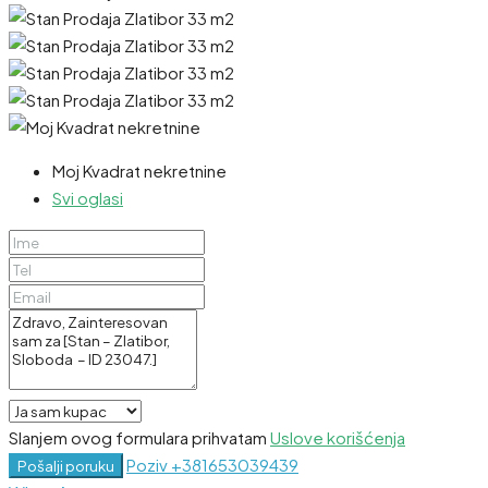
Moj Kvadrat nekretnine
Svi oglasi
Slanjem ovog formulara prihvatam
Uslove korišćenja
Poziv
+381653039439
Pošalji poruku