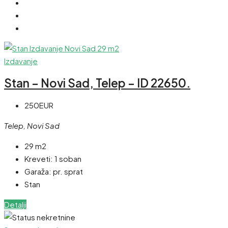
Izdavanje
Stan – Novi Sad, Telep – ID 22650.
250EUR
Telep, Novi Sad
29 m2
Kreveti:
1 soban
Garaža:
pr. sprat
Stan
Detalji