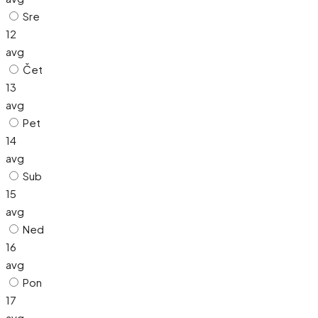
Sre
12
avg
Čet
13
avg
Pet
14
avg
Sub
15
avg
Ned
16
avg
Pon
17
avg