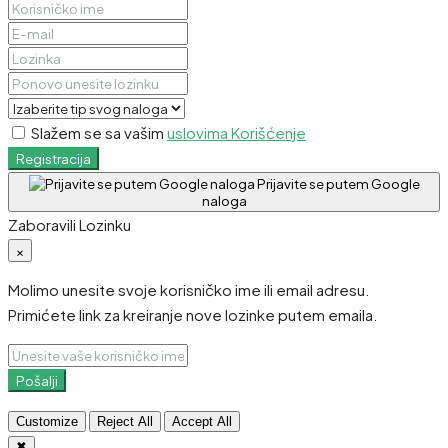
Slažem se sa vašim
uslovima Korišćenje
Registracija
Prijavite se putem Google
naloga
Zaboravili Lozinku
×
Molimo unesite svoje korisničko ime ili email adresu.
Primićete link za kreiranje nove lozinke putem emaila.
Pošalji
Customize
Reject All
Accept All
✖