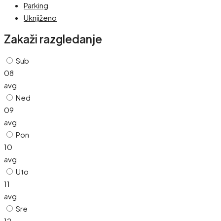
Parking
Uknjiženo
Zakaži razgledanje
Sub
08
avg
Ned
09
avg
Pon
10
avg
Uto
11
avg
Sre
12