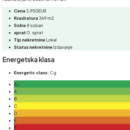
Cena
3,950EUR
Kvadratura
369 m2
Sobe
8 soban
sprat
0. sprat
Tip nekretnine
Lokal
Status nekretnine
Izdavanje
Energetska klasa
Energetic class:
Cg
A+
A
B
C
D
E
F