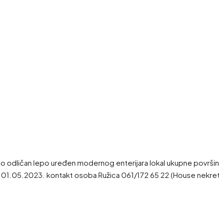
mo odličan lepo uređen modernog enterijara lokal ukupne površine
v od 01.05.2023. kontakt osoba Ružica 061/172 65 22 (House nekret