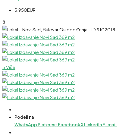
3,950EUR
8
3 Više
Podeli na:
WhatsApp
Pinterest
Facebook
X
LinkedIn
E-mail