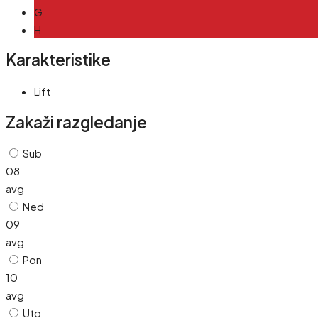
G
H
Karakteristike
Lift
Zakaži razgledanje
Sub
08
avg
Ned
09
avg
Pon
10
avg
Uto