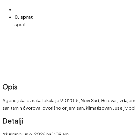
0. sprat
sprat
Opis
Agencijska oznaka lokala je 9102018, Novi Sad, Bulevar, izdaje
sanitarnih čvorova ,dvorišno orijentisan, klimatizovan , uselji
Detalji
Ažurirano jun 6, 2026 na 1:09 am