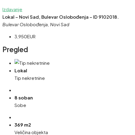
Izdavanje
Lokal – Novi Sad, Bulevar Oslobođenja – ID 9102018.
Bulevar Oslobođenja, Novi Sad
3,950EUR
Pregled
Lokal
Tip nekretnine
8 soban
Sobe
369 m2
Veličina objekta