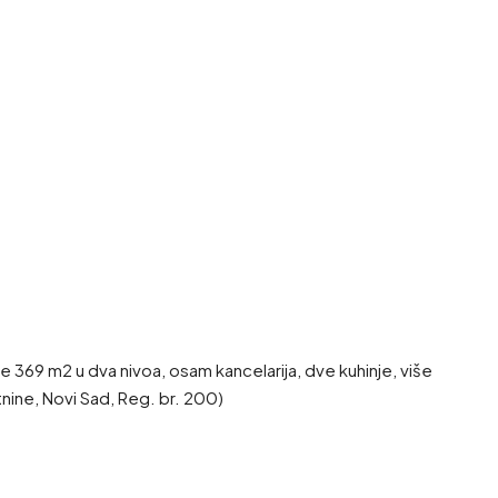
 369 m2 u dva nivoa, osam kancelarija, dve kuhinje, više
nine, Novi Sad, Reg. br. 200)