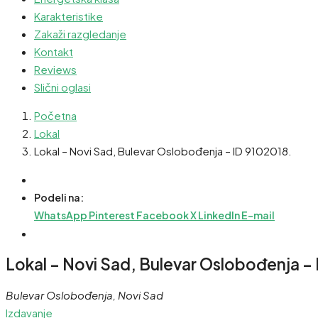
Karakteristike
Zakaži razgledanje
Kontakt
Reviews
Slični oglasi
Početna
Lokal
Lokal – Novi Sad, Bulevar Oslobođenja – ID 9102018.
Podeli na:
WhatsApp
Pinterest
Facebook
X
LinkedIn
E-mail
Lokal – Novi Sad, Bulevar Oslobođenja –
Bulevar Oslobođenja, Novi Sad
Izdavanje