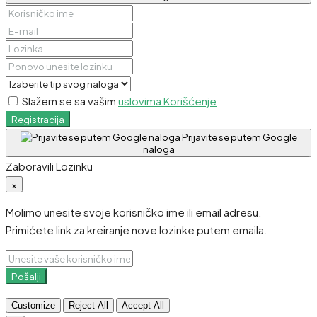
Slažem se sa vašim
uslovima Korišćenje
Registracija
Prijavite se putem Google
naloga
Zaboravili Lozinku
×
Molimo unesite svoje korisničko ime ili email adresu.
Primićete link za kreiranje nove lozinke putem emaila.
Pošalji
Customize
Reject All
Accept All