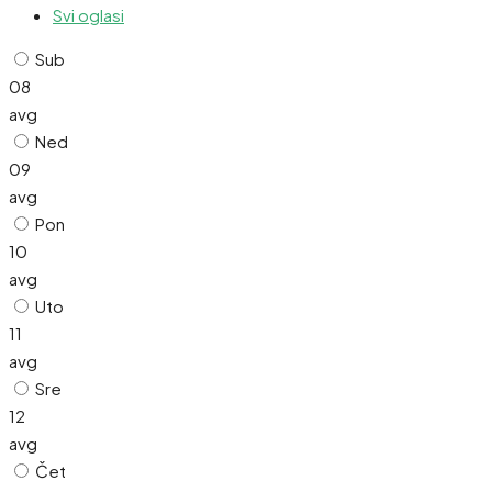
Svi oglasi
Sub
08
avg
Ned
09
avg
Pon
10
avg
Uto
11
avg
Sre
12
avg
Čet