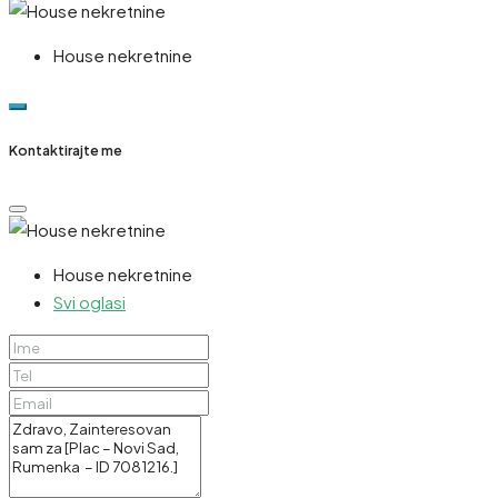
House nekretnine
Kontaktirajte me
House nekretnine
Svi oglasi