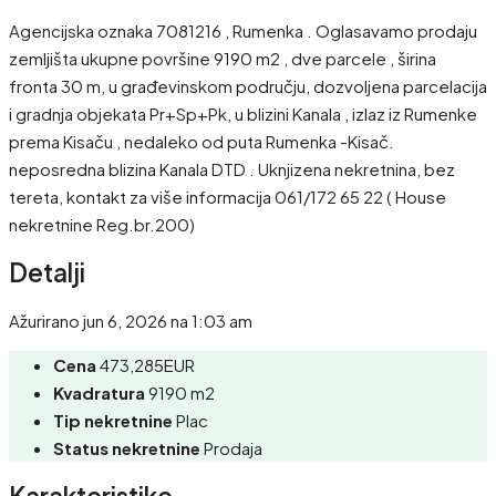
Agencijska oznaka 7081216 , Rumenka . Oglasavamo prodaju
zemljišta ukupne površine 9190 m2 , dve parcele , širina
fronta 30 m, u građevinskom području, dozvoljena parcelacija
i gradnja objekata Pr+Sp+Pk, u blizini Kanala , izlaz iz Rumenke
prema Kisaču , nedaleko od puta Rumenka -Kisač.
neposredna blizina Kanala DTD . Uknjizena nekretnina, bez
tereta, kontakt za više informacija 061/172 65 22 ( House
nekretnine Reg.br.200)
Detalji
Ažurirano jun 6, 2026 na 1:03 am
Cena
473,285EUR
Kvadratura
9190 m2
Tip nekretnine
Plac
Status nekretnine
Prodaja