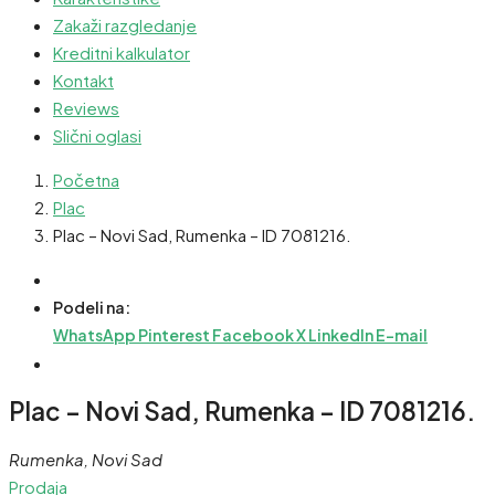
Zakaži razgledanje
Kreditni kalkulator
Kontakt
Reviews
Slični oglasi
Početna
Plac
Plac – Novi Sad, Rumenka – ID 7081216.
Podeli na:
WhatsApp
Pinterest
Facebook
X
LinkedIn
E-mail
Plac – Novi Sad, Rumenka – ID 7081216.
Rumenka, Novi Sad
Prodaja