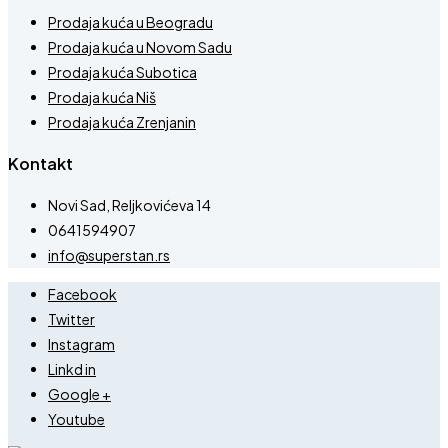
Prodaja kuća u Beogradu
Prodaja kuća u Novom Sadu
Prodaja kuća Subotica
Prodaja kuća Niš
Prodaja kuća Zrenjanin
Kontakt
Novi Sad, Reljkovićeva 14
0641594907
info@superstan.rs
Facebook
Twitter
Instagram
Linkd in
Google +
Youtube