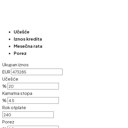
Učešće
Iznos kredita
Mesečna rata
Porez
Ukupan iznos
EUR
Učešće
%
Kamatna stopa
%
Rok otplate
Porez