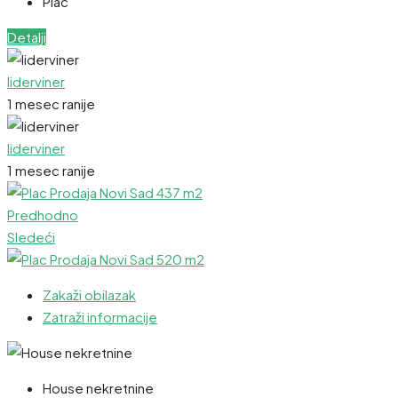
Plac
Detalji
liderviner
1 mesec ranije
liderviner
1 mesec ranije
Predhodno
Sledeći
Zakaži obilazak
Zatraži informacije
House nekretnine