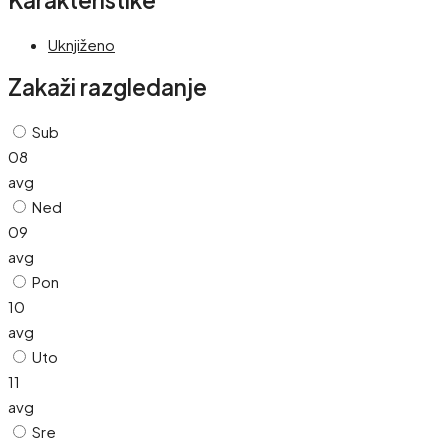
Karakteristike
Uknjiženo
Zakaži razgledanje
Sub
08
avg
Ned
09
avg
Pon
10
avg
Uto
11
avg
Sre