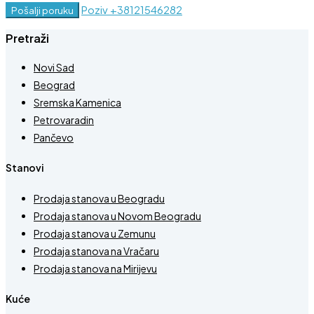
Poziv
+38121546282
Pošalji poruku
Pretraži
Novi Sad
Beograd
Sremska Kamenica
Petrovaradin
Pančevo
Stanovi
Prodaja stanova u Beogradu
Prodaja stanova u Novom Beogradu
Prodaja stanova u Zemunu
Prodaja stanova na Vračaru
Prodaja stanova na Mirijevu
Kuće