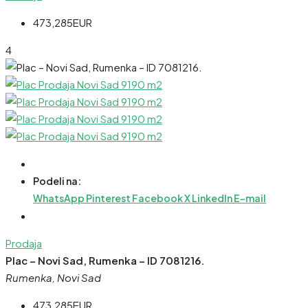
473,285EUR
4
Podeli na:
WhatsApp
Pinterest
Facebook
X
LinkedIn
E-mail
Prodaja
Plac – Novi Sad, Rumenka – ID 7081216.
Rumenka, Novi Sad
473,285EUR