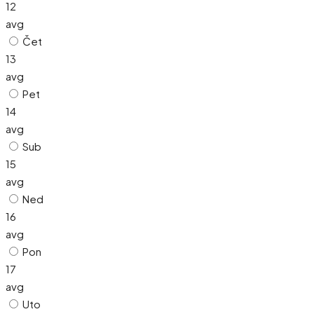
12
avg
Čet
13
avg
Pet
14
avg
Sub
15
avg
Ned
16
avg
Pon
17
avg
Uto