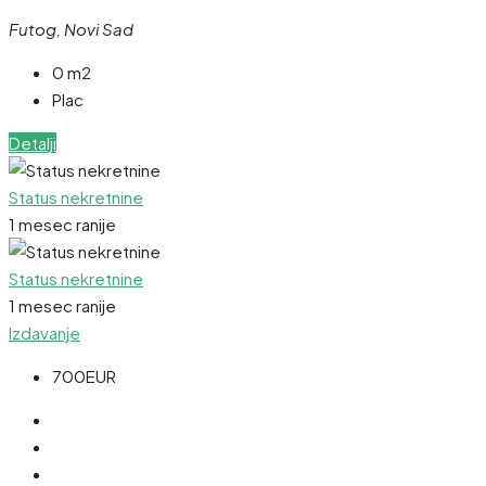
Futog, Novi Sad
0 m2
Plac
Detalji
Status nekretnine
1 mesec ranije
Status nekretnine
1 mesec ranije
Izdavanje
700EUR