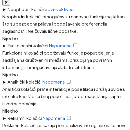
✖
►
Neophodni kolačići
Uvek aktivno
Neophodni kolačići omogućavaju osnovne funkcije sajta kao
što su bezbedna prijava i podešavanje preferencija
saglasnosti. Ne čuvaju lične podatke.
Nijedno
►
Funkcionalni kolačići
Napomena
Funkcionalni kolačići podržavaju funkcije poput deljenja
sadržaja na društvenim mrežama, prikupljanja povratnih
informacija i omogućavanja alata trećih strana.
Nijedno
►
Analitički kolačići
Napomena
Analitički kolačići prate interakcije posetilaca i pružaju uvide u
metrike kao što su broj posetilaca, stopa napuštanja sajta i
izvori saobraćaja.
Nijedno
►
Reklamni kolačići
Napomena
Reklamni kolačići prikazuju personalizovane oglase na osnovu