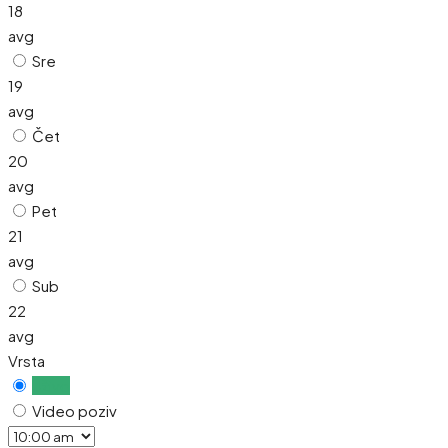
18
avg
Sre
19
avg
Čet
20
avg
Pet
21
avg
Sub
22
avg
Vrsta
Uživo
Video poziv