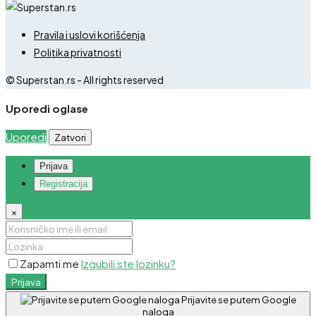
Pravila i uslovi korišćenja
Politika privatnosti
© Superstan.rs - All rights reserved
Uporedi oglase
Uporedi
Zatvori
Prijava
Registracija
×
Zapamti me
Izgubili ste lozinku?
Prijava
Prijavite se putem Google
naloga