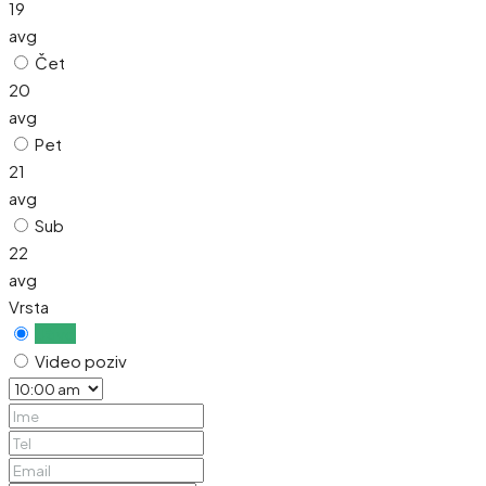
19
avg
Čet
20
avg
Pet
21
avg
Sub
22
avg
Vrsta
Uživo
Video poziv