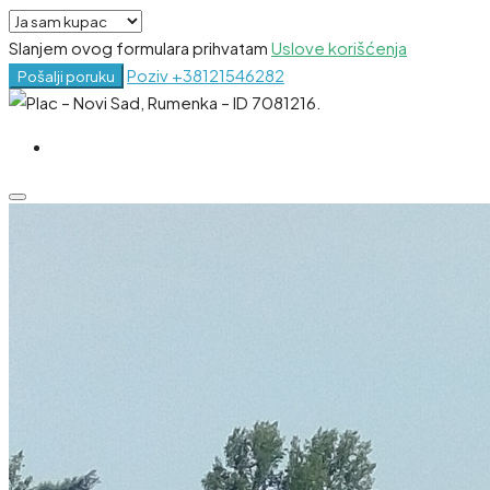
Slanjem ovog formulara prihvatam
Uslove korišćenja
Poziv
+38121546282
Pošalji poruku