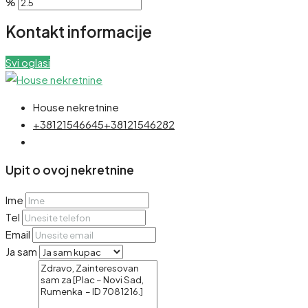
%
Kontakt informacije
Svi oglasi
House nekretnine
+38121546645
+38121546282
Upit o ovoj nekretnine
Ime
Tel
Email
Ja sam