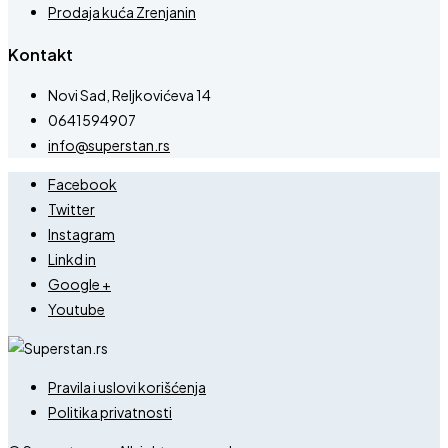
Prodaja kuća Zrenjanin
Kontakt
Novi Sad, Reljkovićeva 14
0641594907
info@superstan.rs
Facebook
Twitter
Instagram
Linkd in
Google +
Youtube
Pravila i uslovi korišćenja
Politika privatnosti