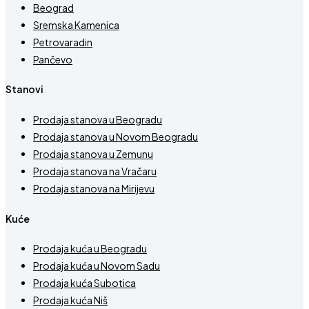
Beograd
Sremska Kamenica
Petrovaradin
Pančevo
Stanovi
Prodaja stanova u Beogradu
Prodaja stanova u Novom Beogradu
Prodaja stanova u Zemunu
Prodaja stanova na Vračaru
Prodaja stanova na Mirijevu
Kuće
Prodaja kuća u Beogradu
Prodaja kuća u Novom Sadu
Prodaja kuća Subotica
Prodaja kuća Niš