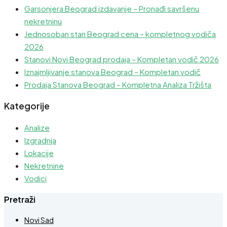
Garsonjera Beograd izdavanje – Pronađi savršenu
nekretninu
Jednosoban stan Beograd cena – kompletnog vodiča
2026
Stanovi Novi Beograd prodaja – Kompletan vodič 2026
Iznajmljivanje stanova Beograd – Kompletan vodič
Prodaja Stanova Beograd – Kompletna Analiza Tržišta
Kategorije
Analize
Izgradnja
Lokacije
Nekretnine
Vodici
Pretraži
Novi Sad