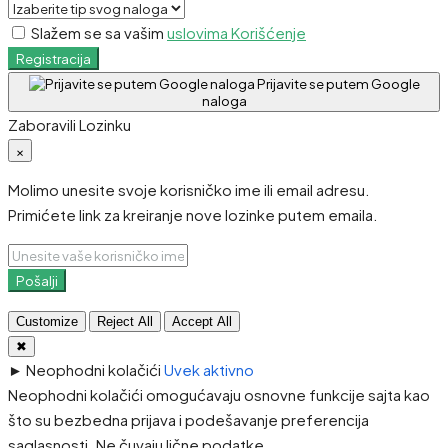
Slažem se sa vašim
uslovima Korišćenje
Registracija
Prijavite se putem Google
naloga
Zaboravili Lozinku
×
Molimo unesite svoje korisničko ime ili email adresu.
Primićete link za kreiranje nove lozinke putem emaila.
Pošalji
Customize
Reject All
Accept All
✖
►
Neophodni kolačići
Uvek aktivno
Neophodni kolačići omogućavaju osnovne funkcije sajta kao
što su bezbedna prijava i podešavanje preferencija
saglasnosti. Ne čuvaju lične podatke.