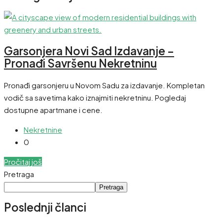
Garsonjera Novi Sad Izdavanje –
Pronađi Savršenu Nekretninu
Pronađi garsonjeru u Novom Sadu za izdavanje. Kompletan
vodič sa savetima kako iznajmiti nekretninu. Pogledaj
dostupne apartmane i cene.
Nekretnine
0
Pročitaj još
Pretraga
Pretraga
Poslednji članci