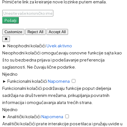
Primićete link za kreiranje nove lozinke putem emaila.
Pošalji
Customize
Reject All
Accept All
✖
►
Neophodni kolačići
Uvek aktivno
Neophodni kolačići omogućavaju osnovne funkcije sajta kao
što su bezbedna prijava i podešavanje preferencija
saglasnosti. Ne čuvaju lične podatke.
Nijedno
►
Funkcionalni kolačići
Napomena
Funkcionalni kolačići podržavaju funkcije poput deljenja
sadržaja na društvenim mrežama, prikupljanja povratnih
informacija i omogućavanja alata trećih strana.
Nijedno
►
Analitički kolačići
Napomena
Analitički kolačići prate interakcije posetilaca i pružaju uvide u