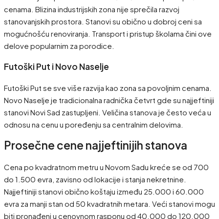
cenama. Blizina industrijskih zona nije sprečila razvoj
stanovanjskih prostora. Stanovi su obično u dobroj ceni sa
mogućnošću renoviranja. Transport i pristup školama čini ove
delove popularnim za porodice.
Futoški Put i Novo Naselje
Futoški Put se sve više razvija kao zona sa povoljnim cenama.
Novo Naselje je tradicionalna radnička četvrt gde su najjeftiniji
stanovi Novi Sad zastupljeni. Veličina stanova je često veća u
odnosu na cenu u poređenju sa centralnim delovima.
Prosečne cene najjeftinijih stanova
Cena po kvadratnom metru u Novom Sadu kreće se od 700
do 1.500 evra, zavisno od lokacije i stanja nekretnine.
Najjeftiniji stanovi obično koštaju između 25.000 i 60.000
evra za manji stan od 50 kvadratnih metara. Veći stanovi mogu
biti pronađeni u cenovnom rasponu od 40.000 do 120.000