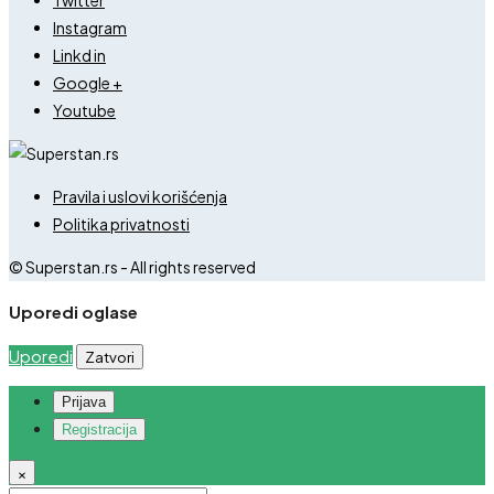
Instagram
Linkd in
Google +
Youtube
Pravila i uslovi korišćenja
Politika privatnosti
© Superstan.rs - All rights reserved
Uporedi oglase
Uporedi
Zatvori
Prijava
Registracija
×