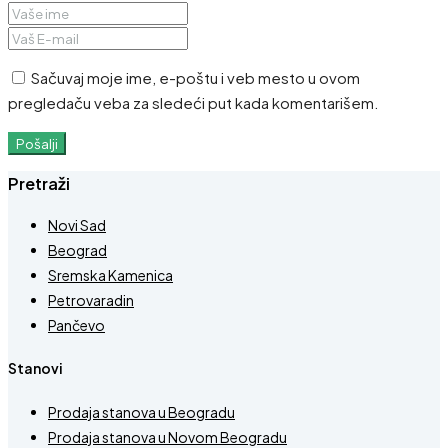
Sačuvaj moje ime, e-poštu i veb mesto u ovom
pregledaču veba za sledeći put kada komentarišem.
Pošalji
Pretraži
Novi Sad
Beograd
Sremska Kamenica
Petrovaradin
Pančevo
Stanovi
Prodaja stanova u Beogradu
Prodaja stanova u Novom Beogradu