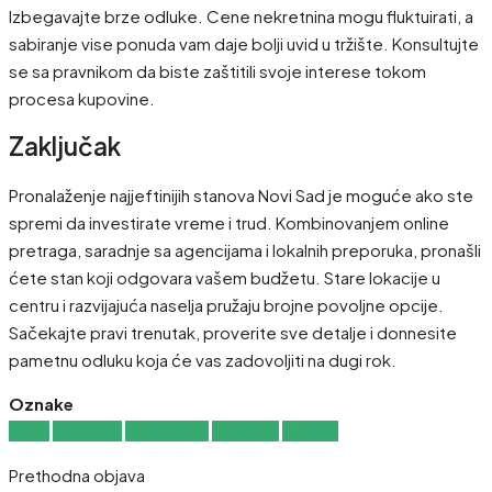
Izbegavajte brze odluke. Cene nekretnina mogu fluktuirati, a
sabiranje vise ponuda vam daje bolji uvid u tržište. Konsultujte
se sa pravnikom da biste zaštitili svoje interese tokom
procesa kupovine.
Zaključak
Pronalaženje najjeftinijih stanova Novi Sad je moguće ako ste
spremi da investirate vreme i trud. Kombinovanjem online
pretraga, saradnje sa agencijama i lokalnih preporuka, pronašli
ćete stan koji odgovara vašem budžetu. Stare lokacije u
centru i razvijajuća naselja pružaju brojne povoljne opcije.
Sačekajte pravi trenutak, proverite sve detalje i donnesite
pametnu odluku koja će vas zadovoljiti na dugi rok.
Oznake
cene
kupovina
nekretnine
Novi Sad
stanovi
Prethodna objava