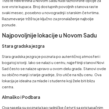
Tržište nekretnina u Novom Sadu nudi raznovrsne opcije za
sve vrste kupaca. Broj dostupnih povoljnih stanova raste
svaki mesec, posebno u novogradnji i starskim četvrtima.
Razumevanje tržišta je ključno za pronalaženje najbolje
ponude.
Najpovoljnije lokacije u Novom Sadu
Stara gradska jezgra
Stara gradska jezgra je poznata po autentičnoj atmosferi i
bogatoj istoriji. Iako se nalazi u centru, najjeftiniji stanovi Novi
Sad često se nalaze upravo u ovom delu grada. Stanovi ovde
su obično manji i starije gradnje, što utiče na nižu cenu. Ova
lokacija je idealna za mlade i studente koji žele biti blizu
centra.
Almaško i Podbara
Ova naselja su poznata kao radničke četvrti sa pristupačnim