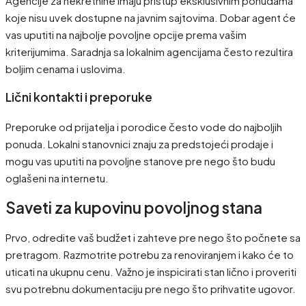
Agencije za nekretnine imaju pristup eksklusivnim ponudama
koje nisu uvek dostupne na javnim sajtovima. Dobar agent će
vas uputiti na najbolje povoljne opcije prema vašim
kriterijumima. Saradnja sa lokalnim agencijama često rezultira
boljim cenama i uslovima.
Lični kontakti i preporuke
Preporuke od prijatelja i porodice često vode do najboljih
ponuda. Lokalni stanovnici znaju za predstojeći prodaje i
mogu vas uputiti na povoljne stanove pre nego što budu
oglašeni na internetu.
Saveti za kupovinu povoljnog stana
Prvo, odredite vaš budžet i zahteve pre nego što počnete sa
pretragom. Razmotrite potrebu za renoviranjem i kako će to
uticati na ukupnu cenu. Važno je inspicirati stan lično i proveriti
svu potrebnu dokumentaciju pre nego što prihvatite ugovor.