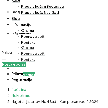
Kuće
Prodaja kuća u Beogradu
Blog
Prodaja kuća Novi Sad
Blog
Informacije
O nama
Informacije
Forma za upit
Kontakt
O nama
Nalog
Forma za upit
Kontakt
Postavi oglas
Prijava
Postavi oglas
Registracija
Početna
Nekretnine
Najjeftiniji stanovi Novi Sad – Kompletan vodič 2024