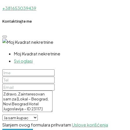
+381653039439
Kontaktirajte me
Moj Kvadrat nekretnine
Svi oglasi
Slanjem ovog formulara prihvatam
Uslove korišćenja