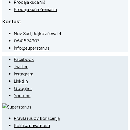
Prodaja kuća Niš
Prodaja kuća Zrenjanin
Kontakt
Novi Sad, Reljkovićeva 14
0641594907
info@superstan.rs
Facebook
Twitter
Instagram
Linkd in
Google +
Youtube
Pravila i uslovi korišćenja
Politika privatnosti