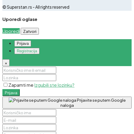
© Superstan.rs - All rights reserved
Uporedi oglase
Uporedi
Zatvori
Prijava
Registracija
×
Zapamti me
Izgubili ste lozinku?
Prijava
Prijavite se putem Google
naloga