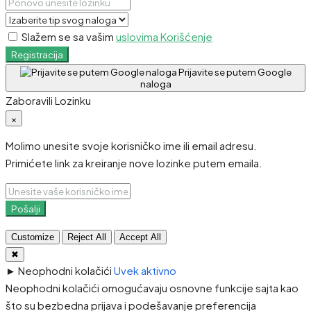
Slažem se sa vašim
uslovima Korišćenje
Registracija
Prijavite se putem Google
naloga
Zaboravili Lozinku
×
Molimo unesite svoje korisničko ime ili email adresu.
Primićete link za kreiranje nove lozinke putem emaila.
Pošalji
Customize
Reject All
Accept All
✖
►
Neophodni kolačići
Uvek aktivno
Neophodni kolačići omogućavaju osnovne funkcije sajta kao
što su bezbedna prijava i podešavanje preferencija