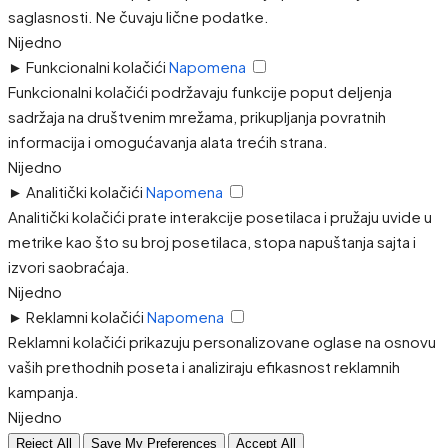
saglasnosti. Ne čuvaju lične podatke.
Nijedno
►
Funkcionalni kolačići
Napomena
Funkcionalni kolačići podržavaju funkcije poput deljenja
sadržaja na društvenim mrežama, prikupljanja povratnih
informacija i omogućavanja alata trećih strana.
Nijedno
►
Analitički kolačići
Napomena
Analitički kolačići prate interakcije posetilaca i pružaju uvide u
metrike kao što su broj posetilaca, stopa napuštanja sajta i
izvori saobraćaja.
Nijedno
►
Reklamni kolačići
Napomena
Reklamni kolačići prikazuju personalizovane oglase na osnovu
vaših prethodnih poseta i analiziraju efikasnost reklamnih
kampanja.
Nijedno
Reject All
Save My Preferences
Accept All