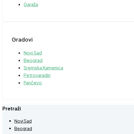
Garaža
Gradovi
Novi Sad
Beograd
Sremska Kamenica
Petrovaradin
Pančevo
Pretraži
Novi Sad
Beograd