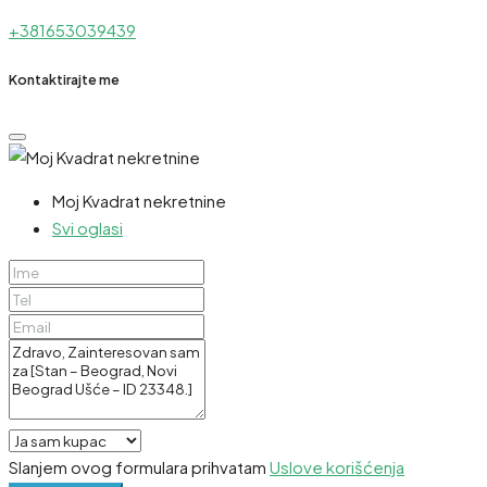
+381653039439
Kontaktirajte me
Moj Kvadrat nekretnine
Svi oglasi
Slanjem ovog formulara prihvatam
Uslove korišćenja