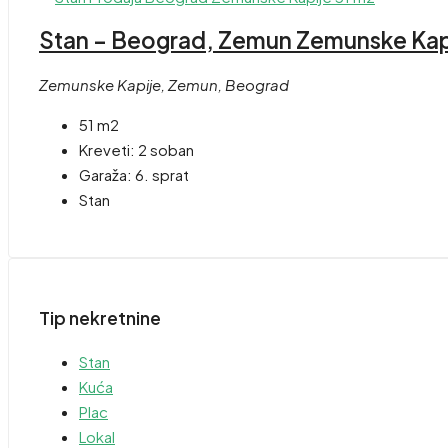
Stan – Beograd, Zemun Zemunske Kapi
Zemunske Kapije, Zemun, Beograd
51 m2
Kreveti:
2 soban
Garaža:
6. sprat
Stan
Tip nekretnine
Stan
Kuća
Plac
Lokal