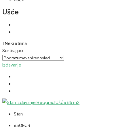
Ušće
1 Nekretnina
Sortiraj po:
Izdavanje
Stan
650EUR