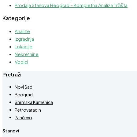
Prodaja Stanova Beograd – Kompletna Analiza Tržišta
Kategorije
Analize
Izgradnja
Lokacije
Nekretnine
Vodici
Pretraži
Novi Sad
Beograd
Sremska Kamenica
Petrovaradin
Pančevo
Stanovi