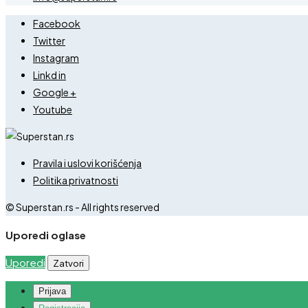
Facebook
Twitter
Instagram
Linkd in
Google +
Youtube
Pravila i uslovi korišćenja
Politika privatnosti
© Superstan.rs - All rights reserved
Uporedi oglase
Uporedi
Zatvori
Prijava