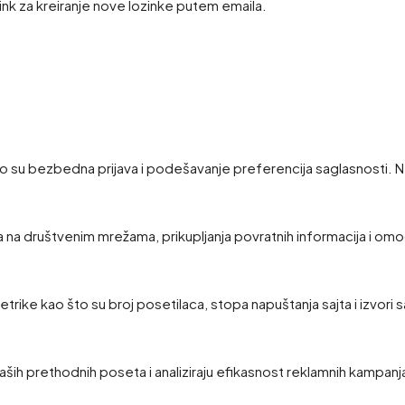
link za kreiranje nove lozinke putem emaila.
 su bezbedna prijava i podešavanje preferencija saglasnosti. N
a na društvenim mrežama, prikupljanja povratnih informacija i omo
 metrike kao što su broj posetilaca, stopa napuštanja sajta i izvori 
ših prethodnih poseta i analiziraju efikasnost reklamnih kampanj