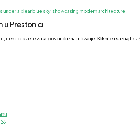
 u Prestonici
cene i savete za kupovinu ili iznajmljivanje. Kliknite i saznajte vi
ninu
026