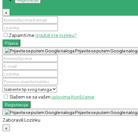
Registracija
×
Zapamti me
Izgubili ste lozinku?
Prijava
Prijavite se putem Google nalog
Slažem se sa vašim
uslovima Korišćenje
Registracija
Prijavite se putem Google nalog
Zaboravili Lozinku
×