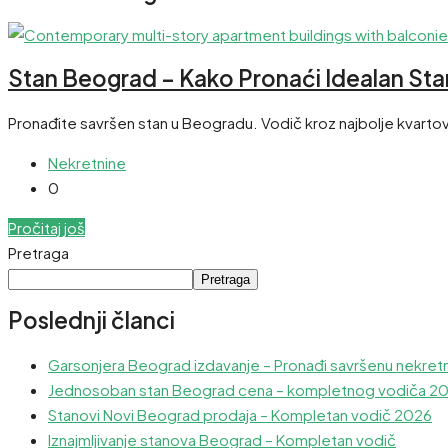
Stan Beograd – Kako Pronaći Idealan Stan
Pronađite savršen stan u Beogradu. Vodič kroz najbolje kvartove, 
Nekretnine
0
Pročitaj još
Pretraga
Pretraga
Poslednji članci
Garsonjera Beograd izdavanje – Pronađi savršenu nekret
Jednosoban stan Beograd cena – kompletnog vodiča 2
Stanovi Novi Beograd prodaja – Kompletan vodič 2026
Iznajmljivanje stanova Beograd – Kompletan vodič