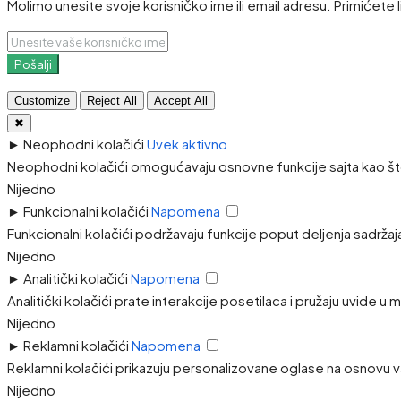
Molimo unesite svoje korisničko ime ili email adresu. Primićete 
Pošalji
Customize
Reject All
Accept All
✖
►
Neophodni kolačići
Uvek aktivno
Neophodni kolačići omogućavaju osnovne funkcije sajta kao što
Nijedno
►
Funkcionalni kolačići
Napomena
Funkcionalni kolačići podržavaju funkcije poput deljenja sadržaj
Nijedno
►
Analitički kolačići
Napomena
Analitički kolačići prate interakcije posetilaca i pružaju uvide u
Nijedno
►
Reklamni kolačići
Napomena
Reklamni kolačići prikazuju personalizovane oglase na osnovu va
Nijedno