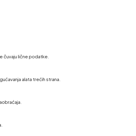
e čuvaju lične podatke.
gućavanja alata trećih strana.
saobraćaja.
a.