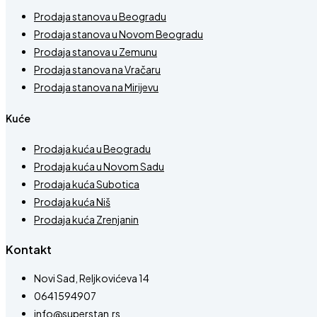
Prodaja stanova u Beogradu
Prodaja stanova u Novom Beogradu
Prodaja stanova u Zemunu
Prodaja stanova na Vračaru
Prodaja stanova na Mirijevu
Kuće
Prodaja kuća u Beogradu
Prodaja kuća u Novom Sadu
Prodaja kuća Subotica
Prodaja kuća Niš
Prodaja kuća Zrenjanin
Kontakt
Novi Sad, Reljkovićeva 14
0641594907
info@superstan.rs