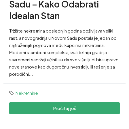
Sadu – Kako Odabrati
Idealan Stan
Tržište nekretnina poslednjih godina doživljava veliki
rast, a novogradnja u Novom Sadu postala je jedan od
najtraženijih pojmova među kupcima nekretnina.
Moderni stambeni kompleksi, kvalitetnija gradnja i
savremeni sadržaji učinili su da sve više ljudi bira upravo
nove stanove kao dugoročnu investiciju ili rešenje za
porodični...
Nekretnine
Pročitaj još